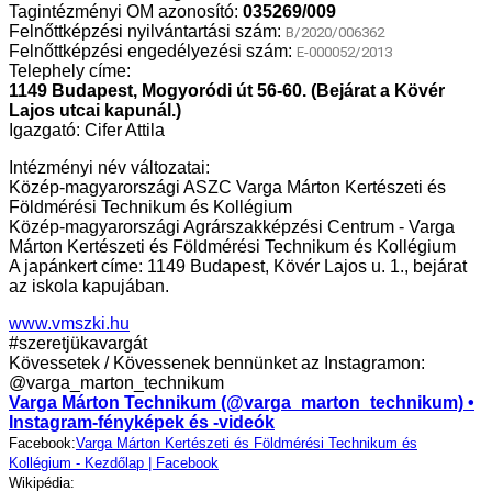
Tagintézményi OM azonosító:
035269/009
Felnőttképzési nyilvántartási szám:
B/2020/006362
Felnőttképzési engedélyezési szám:
E-000052/2013
Telephely címe:
1149 Budapest, Mogyoródi út 56-60. (Bejárat a Kövér
Lajos utcai kapunál.)
Igazgató: Cifer Attila
Intézményi név változatai:
Közép-magyarországi ASZC Varga Márton Kertészeti és
Földmérési Technikum és Kollégium
Közép-magyarországi Agrárszakképzési Centrum - Varga
Márton Kertészeti és Földmérési Technikum és Kollégium
A japánkert címe: 1149 Budapest, Kövér Lajos u. 1., bejárat
az iskola kapujában.
www.vmszki.hu
#szeretjükavargát
Kövessetek / Kövessenek bennünket az Instagramon:
@varga_marton_technikum
Varga Márton Technikum (@varga_marton_technikum) •
Instagram-fényképek és -videók
Facebook:
Varga Márton Kertészeti és Földmérési Technikum és
Kollégium - Kezdőlap | Facebook
Wikipédia: