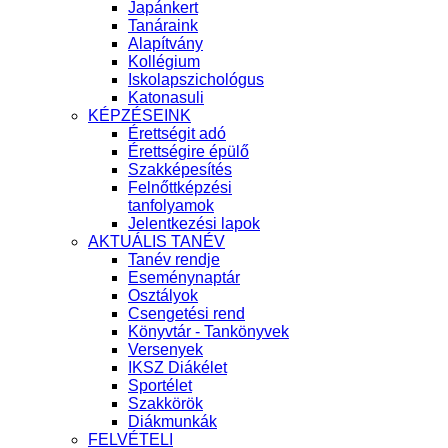
Japánkert
Tanáraink
Alapítvány
Kollégium
Iskolapszichológus
Katonasuli
KÉPZÉSEINK
Érettségit adó
Érettségire épülő
Szakképesítés
Felnőttképzési
tanfolyamok
Jelentkezési lapok
AKTUÁLIS TANÉV
Tanév rendje
Eseménynaptár
Osztályok
Csengetési rend
Könyvtár - Tankönyvek
Versenyek
IKSZ Diákélet
Sportélet
Szakkörök
Diákmunkák
FELVÉTELI