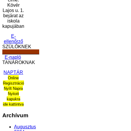
Kövér
Lajos u. 1.
bejárat az
iskola
kapujában
E-
ellenőrző
SZÜLŐKNEK
______________
E-napló
TANÁROKNAK
NAPTÁR
Online
Regisztráció
Nyílt Napra
Nyitott
kapukra
ide kattintva
Archívum
Augusztus