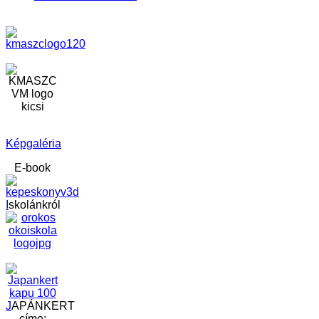
Képgaléria
E-book
I
skolánkról
J
APÁNKERT
címe: