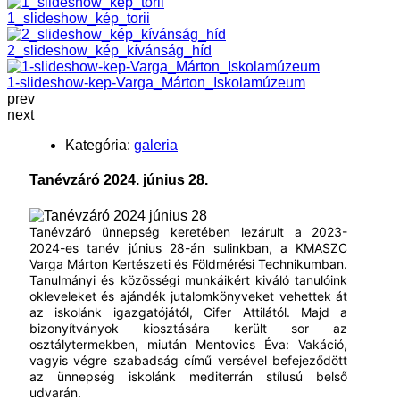
1_slideshow_kép_torii
2_slideshow_kép_kívánság_híd
1-slideshow-kep-Varga_Márton_Iskolamúzeum
prev
next
Kategória:
galeria
Tanévzáró 2024. június 28.
Tanévzáró ünnepség keretében lezárult a 2023-
2024-es tanév június 28-án sulinkban, a KMASZC
Varga Márton Kertészeti és Földmérési Technikumban.
Tanulmányi és közösségi munkáikért kiváló tanulóink
okleveleket és ajándék jutalomkönyveket vehettek át
az iskolánk igazgatójától, Cifer Attilától. Majd a
bizonyítványok kiosztására került sor az
osztálytermekben, miután Mentovics Éva: Vakáció,
vagyis végre szabadság című versével befejeződött
az ünnepség iskolánk mediterrán stílusú belső
udvarán.