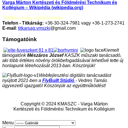
Varga Márton Kertészeti és Földmérési Technikum és
Kollégium – Wikipédia (wikipedia.org)
Telefon -
Porta: +36-30-324-78-44
Telefon - Titkárság:
+36-30-324-7981 vagy +36-1-273-2741
E-mail
:
titkarsag.vmszki
@gmail.com
Támogatóink
Kiemelt
támogatónk
Mészáros József
KASZK műszaki tanácsadó,
aki több értékes növény örökbefogadásával lehetővé tette új
honlapunk létrehozását 2013-ban. Köszönjük!
Webfejlesztési digitális tanácsadást
nyújtott 2021-ben a
FlyBuilt Stúdió
- Vedres Tamás
ügyvezető igazgató! Köszönjük az együttműködést!
Copyright © 2024 KMASZC - Varga Márton
Kertészeti és Földmérési Technikum és Kollégium
Menu