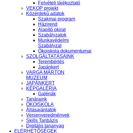
Felvételi tájékoztató
VEKOP projekt
Közérdekű adatok
Szakmai program
Házirend
Alapító okirat
Szabályzatok
Munkavédelmi
Szabályzat
Ökoiskola dokumentumai
SZOLGÁLTATÁSAINK
Terembérlés
Japánkert
VARGA MÁRTON
MÚZEUM
JAPÁNKERT
KÉPGALÉRIA
Galériák
Tanáraink
ÖKOISKOLA
Állásajánlatok
Versenyeredmények
Skills Tanbázis
Digitális tananyag
ELÉRHETŐSÉGEK