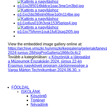
View the embedded image gallery online at:
https://archive.vmszki.hu/vmszki/kepgaleria/geleriak/tanev
2024-junius-28#sigProGalleria1866c0c4c2
Tovább a kategóriában:
« Köszönjük a látogatást
a Múzeumok Éjszakáján 2024. június 22-én
Erasmus nagyköveti program záróünnepsége a
Varga Márton Technikumban 2024.06.30. »
FŐOLDAL
ISKOLÁNK
Köszöntő
Történet
Névadónk