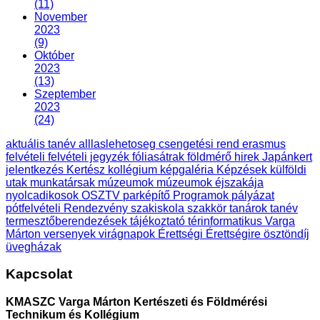
(11)
November
2023
(9)
Október
2023
(13)
Szeptember
2023
(24)
aktuális tanév
alllaslehetoseg
csengetési rend
erasmus
felvételi
felvételi jegyzék
fóliasátrak
földmérő
hirek
Japánkert
jelentkezés
Kertész
kollégium
képgaléria
Képzések
külföldi
utak
munkatársak
múzeumok
múzeumok éjszakája
nyolcadikosok
OSZTV
parképítő
Programok
pályázat
pótfelvételi
Rendezvény
szakiskola
szakkör
tanárok
tanév
termesztőberendezések
tájékoztató
térinformatikus
Varga
Márton
versenyek
virágnapok
Érettségi
Érettségire
ösztöndíj
üvegházak
Kapcsolat
KMASZC Varga Márton Kertészeti és Földmérési
Technikum és Kollégium