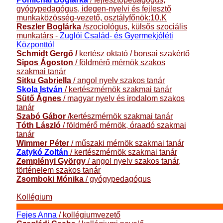
gyógypedagógus, idegen-nyelvi és fejlesztő
munkaközösség-vezető, osztályfőnök:10.K
Reszler Boglárka
/szociológus, külsős szociális
munkatárs -
Zuglói Család- és Gyermekjóléti
Központtól
Schmidt Gergő /
kertész oktató / bonsai szakértő
Sipos Ágoston
/
földmérő mérnök szakos
szakmai tanár
Sitku Gabriella
/ angol nyelv szakos tanár
Skola István
/ kertészmérnök szakmai tanár
Sütő Ágnes
/ magyar nyelv és irodalom szakos
tanár
Szabó Gábor
/kertészmérnök szakmai tanár
Tóth László
/ földmérő mérnök, óraadó szakmai
tanár
Wimmer Péter
/ műszaki mérnök szakmai tanár
Zatykó Zoltán
/ kertészmérnök szakmai tanár
Zemplényi György
/ angol nyelv szakos tanár,
történelem szakos tanár
Zsomboki Mónika
/ gyógypedagógus
Kollégium
_____________________________________________________________________
Fejes Anna
/ kollégiumvezető