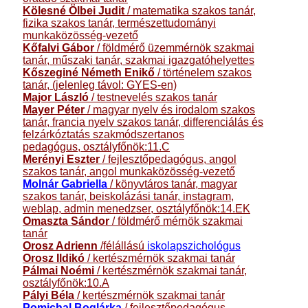
Kölesné Ölbei Judit
/ matematika szakos tanár,
fizika szakos tanár, természettudományi
munkaközösség-vezető
Kőfalvi Gábor
/ földmérő üzemmérnök szakmai
tanár, műszaki tanár, szakmai igazgatóhelyettes
Kőszeginé Németh Enikő
/ történelem szakos
tanár,
(jelenleg távol: GYES-en)
Major László
/ testnevelés szakos tanár
Mayer Péter
/ magyar nyelv és irodalom szakos
tanár, francia nyelv szakos tanár, differenciálás és
felzárkóztatás szakmódszertanos
pedagógus,
osztályfőnök:11.C
Merényi Eszter
/ fejlesztőpedagógus, angol
szakos tanár, angol munkaközösség-vezető
Molnár Gabriella
/ könyvtáros tanár, magyar
szakos tanár, beiskolázási tanár, instagram,
weblap, admin menedzser, osztályfőnök:14.EK
Omaszta Sándor
/ földmérő mérnök szakmai
tanár
Orosz Adrienn
/félállású
iskolapszichológus
Orosz Ildikó
/
kertészmérnök szakmai tanár
Pálmai Noém
i
/ kertészmérnök szakmai tanár,
osztályfőnök:10.A
Pályi Béla
/ kertészmérnök szakmai tanár
Pomichal Boglárka
/ fejlesztőpedagógus,