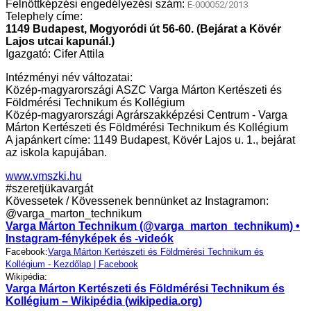
Felnőttképzési engedélyezési szám:
E-000052/2013
Telephely címe:
1149 Budapest, Mogyoródi út 56-60. (Bejárat a Kövér
Lajos utcai kapunál.)
Igazgató: Cifer Attila
Intézményi név változatai:
Közép-magyarországi ASZC Varga Márton Kertészeti és
Földmérési Technikum és Kollégium
Közép-magyarországi Agrárszakképzési Centrum - Varga
Márton Kertészeti és Földmérési Technikum és Kollégium
A japánkert címe: 1149 Budapest, Kövér Lajos u. 1., bejárat
az iskola kapujában.
www.vmszki.hu
#szeretjükavargát
Kövessetek / Kövessenek bennünket az Instagramon:
@varga_marton_technikum
Varga Márton Technikum (@varga_marton_technikum) •
Instagram-fényképek és -videók
Facebook:
Varga Márton Kertészeti és Földmérési Technikum és
Kollégium - Kezdőlap | Facebook
Wikipédia:
Varga Márton Kertészeti és Földmérési Technikum és
Kollégium – Wikipédia (wikipedia.org)