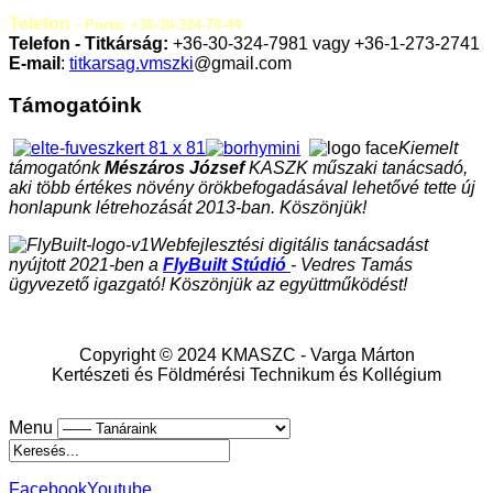
Telefon -
Porta: +36-30-324-78-44
Telefon - Titkárság:
+36-30-324-7981 vagy +36-1-273-2741
E-mail
:
titkarsag.vmszki
@gmail.com
Támogatóink
Kiemelt
támogatónk
Mészáros József
KASZK műszaki tanácsadó,
aki több értékes növény örökbefogadásával lehetővé tette új
honlapunk létrehozását 2013-ban. Köszönjük!
Webfejlesztési digitális tanácsadást
nyújtott 2021-ben a
FlyBuilt Stúdió
- Vedres Tamás
ügyvezető igazgató! Köszönjük az együttműködést!
Copyright © 2024 KMASZC - Varga Márton
Kertészeti és Földmérési Technikum és Kollégium
Menu
Facebook
Youtube