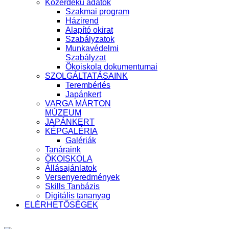
Közérdekű adatok
Szakmai program
Házirend
Alapító okirat
Szabályzatok
Munkavédelmi
Szabályzat
Ökoiskola dokumentumai
SZOLGÁLTATÁSAINK
Terembérlés
Japánkert
VARGA MÁRTON
MÚZEUM
JAPÁNKERT
KÉPGALÉRIA
Galériák
Tanáraink
ÖKOISKOLA
Állásajánlatok
Versenyeredmények
Skills Tanbázis
Digitális tananyag
ELÉRHETŐSÉGEK