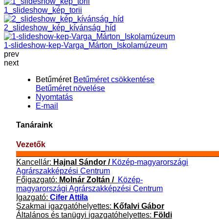
1_slideshow_kép_torii
2_slideshow_kép_kívánság_híd
1-slideshow-kep-Varga_Márton_Iskolamúzeum
prev
next
Betűméret
Betűméret csökkentése
Betűméret növelése
Nyomtatás
E-mail
Tanáraink
Vezetők
_____________________________________________________________________
Kancellár:
Hajnal Sándor /
Közép-magyarországi
Agrárszakképzési Centrum
F
őigazgató:
Molnár Zoltán /
Közép-
magyarországi Agrárszakképzési Centrum
Igazgató:
Cifer Attila
Szakmai igazgatóhelyettes:
Kőfalvi Gábor
Általános és tanügyi igazgatóhelyettes:
Földi