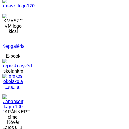
Képgaléria
E-book
I
skolánkról
J
APÁNKERT
címe:
Kövér
Lajos u. 1.