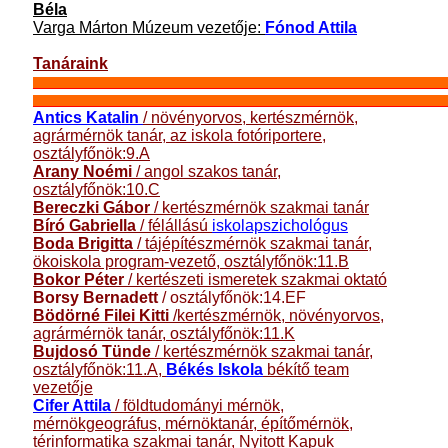
Béla
Varga Márton Múzeum vezetője:
Fónod Attila
Tanáraink
_____________________________________________________________________
_____________________________________________________________________
Antics Katalin
/
növényorvos, kertészmérnök,
agrármérnök tanár, az iskola fotóriportere,
osztályfőnök:9.A
Arany Noémi
/ angol szakos tanár,
osztályfőnök:10.C
Bereczki Gábor
/ kertészmérnök szakmai tanár
Bíró Gabriella
/ félállású
iskolapszichológus
Boda Brigitta
/ tájépítészmérnök szakmai tanár,
ökoiskola program-vezető, osztályfőnök:11.B
Bokor Péter
/ kertészeti ismeretek szakmai oktató
Borsy Bernadett
/ osztályfőnök:14.EF
Bödörné Filei Kitti
/kertészmérnök, növényorvos,
agrármérnök tanár, osztályfőnök:11.K
Bujdosó Tünde
/ kertészmérnök szakmai tanár,
osztályfőnök:11.A,
Békés Iskola
békítő team
vezetője
Cifer Attila
/ földtudományi mérnök,
mérnökgeográfus, mérnöktanár, építőmérnök,
térinformatika szakmai tanár, Nyitott Kapuk