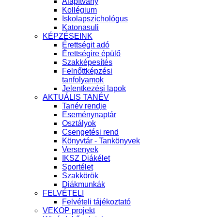
Alapítvány
Kollégium
Iskolapszichológus
Katonasuli
KÉPZÉSEINK
Érettségit adó
Érettségire épülő
Szakképesítés
Felnőttképzési
tanfolyamok
Jelentkezési lapok
AKTUÁLIS TANÉV
Tanév rendje
Eseménynaptár
Osztályok
Csengetési rend
Könyvtár - Tankönyvek
Versenyek
IKSZ Diákélet
Sportélet
Szakkörök
Diákmunkák
FELVÉTELI
Felvételi tájékoztató
VEKOP projekt