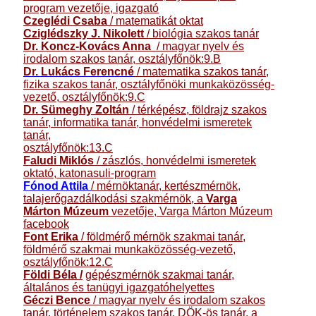
program vezetője, igazgató
Czeglédi Csaba
/ matematikát oktat
Cziglédszky J. Nikolett
/ biológia szakos tanár
Dr. Koncz-Kovács Anna
/ magyar nyelv és
irodalom szakos tanár, osztályfőnök:9.B
Dr. Lukács Ferencné
/ matematika szakos tanár,
fizika szakos tanár, osztályfőnöki munkaközösség-
vezető, osztályfőnök:9.C
Dr. Sümeghy Zoltán
/ térképész, földrajz szakos
tanár, informatika tanár, honvédelmi ismeretek
tanár,
osztályfőnök:13.C
Faludi Miklós
/ zászlós, honvédelmi ismeretek
oktató, katonasuli-program
Fónod Attila
/ mérnöktanár, kertészmérnök,
talajerőgazdálkodási szakmérnök, a
Varga
Márton Múzeum
vezetője, Varga Márton Múzeum
facebook
Font Erika
/ földmérő mérnök szakmai tanár,
földmérő szakmai munkaközösség-vezető,
osztályfőnök:12.C
Földi Béla
/
gépészmérnök szakmai tanár,
általános és tanügyi igazgatóhelyettes
Géczi Bence
/ magyar nyelv és irodalom szakos
tanár, történelem szakos tanár, DÖK-ös tanár, a