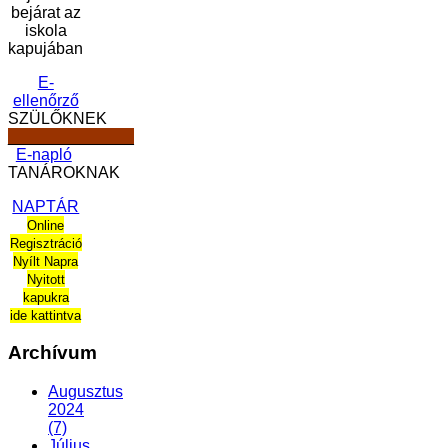
bejárat az
iskola
kapujában
E-
ellenőrző
SZÜLŐKNEK
______________
E-napló
TANÁROKNAK
NAPTÁR
Online
Regisztráció
Nyílt Napra
Nyitott
kapukra
ide kattintva
Archívum
Augusztus
2024
(7)
Július