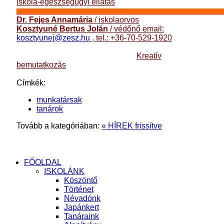
Iskola-egészségügyi ellátás
____________________________________________________________________
Dr. Fejes Annamária
/ iskolaorvos
Kosztyuné Bertus Jolán
/ védőnő email:
kosztyunej@zesz.hu
, tel.: +36-70-529-1920
Kreatív
bemutatkozás
Címkék:
munkatársak
tanárok
Tovább a kategóriában:
« HÍREK frissítve
FŐOLDAL
ISKOLÁNK
Köszöntő
Történet
Névadónk
Japánkert
Tanáraink