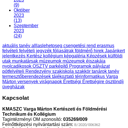
(9)
Október
2023
(13)
Szeptember
2023
(24)
aktuális tanév
alllaslehetoseg
csengetési rend
erasmus
felvételi
felvételi jegyzék
fóliasátrak
földmérő
hirek
Japánkert
jelentkezés
Kertész
kollégium
képgaléria
Képzések
külföldi
utak
munkatársak
múzeumok
múzeumok éjszakája
nyolcadikosok
OSZTV
parképítő
Programok
pályázat
pótfelvételi
Rendezvény
szakiskola
szakkör
tanárok
tanév
termesztőberendezések
tájékoztató
térinformatikus
Varga
Márton
versenyek
virágnapok
Érettségi
Érettségire
ösztöndíj
üvegházak
Kapcsolat
KMASZC Varga Márton Kertészeti és Földmérési
Technikum és Kollégium
Tagintézményi OM azonosító:
035269/009
Felnőttképzési nyilvántartási szám:
B/2020/006362