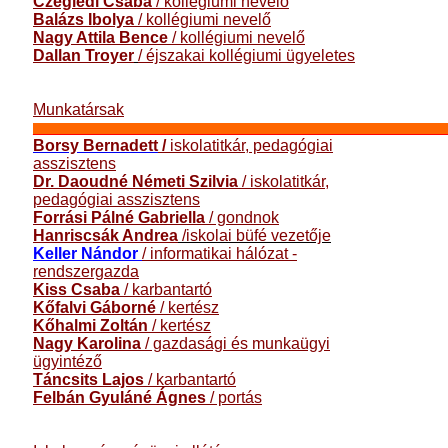
Czeglédi Csaba
/ kollégiumi nevelő
Balázs Ibolya
/ kollégiumi nevelő
Nagy Attila Bence
/ kollégiumi nevelő
Dallan Troyer
/ éjszakai kollégiumi ügyeletes
Munkatársak
_____________________________________________________________________
Borsy Bernadett
/
iskolatitkár, pedagógiai
asszisztens
Dr. Daoudné Németi Szilvia
/ iskolatitkár,
pedagógiai asszisztens
Forrási Pálné Gabriella
/ gondnok
Hanriscsák Andrea
/iskolai büfé vezetője
Keller Nándor
/ informatikai hálózat -
rendszergazda
Kiss Csaba
/ karbantartó
Kőfalvi Gáborné
/ kertész
Kőhalmi Zoltán
/ kertész
Nagy Karolina
/ gazdasági és munkaügyi
ügyintéző
Táncsits Lajos
/ karbantartó
Felbán Gyuláné Ágnes
/ portás