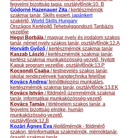
fegyelmi bizottság tagja, osztályfőnök:10. B
Gódorné Hazenauer Zita
/ kertészmérnök
szakmai tanár, Skills expert,
japánkert
szakértő,
World Skills Hungary
Országos Kertépítő Tehetséggondozó Tanbázis
vezetője
Hegyi Borbála
/ magyar nyelv és irodalom szakos
tanár, német nyelv szakos tanár, osztályfőnök:12.A
Horváth Győző
/
kertészmérnök szakmai tanár
Kaszab László
/ kertészmérnök szakmai tanár,
kertész szakmai munkaközösség-vezető, Nyitott
Kapuk program vezetője, osztályfőnök:13.P
Kocsondi Csaba
/ testnevelés szakos tanár,
iskolai rendezvények hangtechnika felelőse
Kovács Andrea
/
felnőttképzési munkatárs,
kertészmérnök szakmai tanár, osztályfőnök:13.EK
Kovács István
/ földmérő üzemmérnök szakmai
tanár, informatikai munkaközösség-vezető
Kovács Tamás
/ történelem szakos tanár, a
fegyelmi bizottság elnöke, humán
munkaközösség-vezető,
osztályfőnök:12.B
Kozári Ágnes Éva
/építőmérnök - földmérő
szakon, térinformatikai szakmérnök, mérnöktanár,
óraadó szakmai tanár