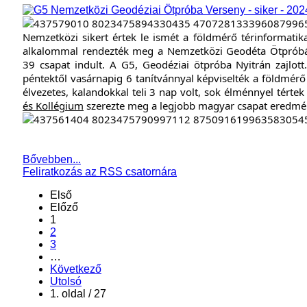
Nemzetközi sikert értek le ismét a földmérő térinformatika
alkalommal rendezték meg a Nemzetközi Geodéta Ötpróbát
39 csapat indult.
A G5, Geodéziai ötpróba Nyitrán zajlott
p
éntektől vasárnapig 6 tanítvánnyal képviselték a földmér
é
lvezetes, kalandokkal teli 3 nap volt, sok élménnyel tértek
és Kollégium
szerezte meg a legjobb magyar csapat eredmén
Bővebben...
Feliratkozás az RSS csatornára
Első
Előző
1
2
3
…
Következő
Utolsó
1. oldal / 27