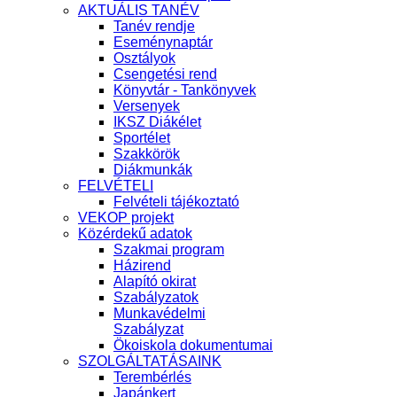
AKTUÁLIS TANÉV
Tanév rendje
Eseménynaptár
Osztályok
Csengetési rend
Könyvtár - Tankönyvek
Versenyek
IKSZ Diákélet
Sportélet
Szakkörök
Diákmunkák
FELVÉTELI
Felvételi tájékoztató
VEKOP projekt
Közérdekű adatok
Szakmai program
Házirend
Alapító okirat
Szabályzatok
Munkavédelmi
Szabályzat
Ökoiskola dokumentumai
SZOLGÁLTATÁSAINK
Terembérlés
Japánkert