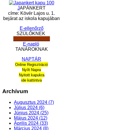
J
APÁNKERT
címe: Kövér Lajos u. 1.
bejárat az iskola kapujában
E-ellenőrző
SZÜLŐKNEK
______________
E-napló
TANÁROKNAK
NAPTÁR
Online Regisztráció
Nyílt Napra
Nyitott kapukra
ide kattintva
Archívum
Augusztus 2024 (7)
Július 2024 (6)
Június 2024 (25)
Május 2024 (12)
Április 2024 (33)
Március 2024 (8)