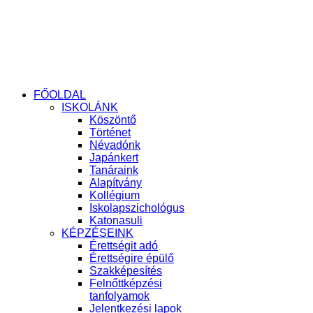
FŐOLDAL
ISKOLÁNK
Köszöntő
Történet
Névadónk
Japánkert
Tanáraink
Alapítvány
Kollégium
Iskolapszichológus
Katonasuli
KÉPZÉSEINK
Érettségit adó
Érettségire épülő
Szakképesítés
Felnőttképzési
tanfolyamok
Jelentkezési lapok