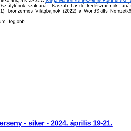
k iskolánk, a KMASZC
Varga Márton Kertészeti és Földmérési 
Osztályfőnök szaktanár: Kaszab László kertészmérnök tanár
21), bronzérmes Világbajnok (2022) a WorldSkills Nemzetköz
eny - siker - 2024. április 19-21.