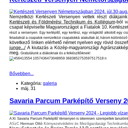
Nemzetközi Kertészeti Versenyen vettek részt diákjain
Kertészeti és Földmérési Technikum és Kollégium
-ból v
csapat képviselte Magyarországot a Fiatalok 10. Kertés
részt a versenyen. Egy kertépítő, egy kertész, egy virágkötő alkotott egy cs
feladatnál a csapatok nemzetközi csapatokká alakultak át, három különböző 
következő linken elérhető német nyelven egy rövid össze
junge.../
A kiutazás a Közép-magyarországi Agrárszakkép
meg.
Gratulálunk a diákoknak és a felkészítőiknek!
Bővebben...
Kategória:
galeria
máj. 31
Savaria Parcum Parképítő Verseny 20
A XI.
Savaria
Parcum
Parképítő Versenyen is sikeresen szerepeltek tanulóink
ASzC
Herman Ottó
Környezetvédelmi és Mezőgazdasági Technikumb