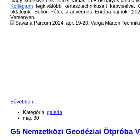
Nagy Sebestyén és Barizs Tamás 13.P osztályos tanulón
Kollégium
legkiválóbb kertésztechnikusait képviselve. 
oktatójuk: Bokor Péter, aranyérmes Európa-bajnok (20
Versenyen.
Bővebben...
Kategória:
galeria
máj. 30
G5 Nemzetközi Geodéziai Ötpróba Vers