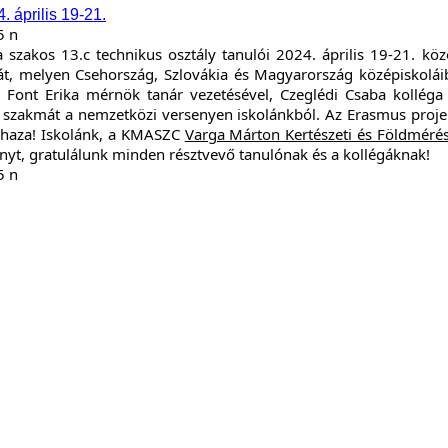
 szakos 13.c technikus osztály tanulói 2024. április 19-21. köz
, melyen Csehország, Szlovákia és Magyarország középiskolái
. Font Erika mérnök tanár vezetésével, Czeglédi Csaba kolléga 
ő szakmát a nemzetközi versenyen iskolánkból. Az Erasmus proje
 haza!
Iskolánk, a KMASZC
Varga Márton Kertészeti és Földméré
yt, gratulálunk minden résztvevő tanulónak és a kollégáknak!