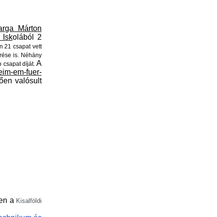
arga Márton
 Isk
olából 2
 21 csapat vett
erése is. Néhány
A
 csapat díját.
heim-em-fuer-
ően valósult
yen a
Kisalföldi