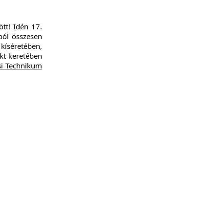
ött! Idén 17.
ból összesen
kíséretében,
kt keretében
si Technikum