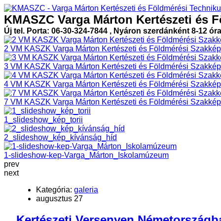
KMASZC Varga Márton Kertészeti és F
Új tel. Porta: 06-30-324-7844 , Nyáron szerdánként 8-12 ór
2 VM KASZK Varga Márton Kertészeti és Földmérési Szakképz
3 VM KASZK Varga Márton Kertészeti és Földmérési Szakképz
4 VM KASZK Varga Márton Kertészeti és Földmérési Szakképz
7 VM KASZK Varga Márton Kertészeti és Földmérési Szakképz
1_slideshow_kép_torii
2_slideshow_kép_kívánság_híd
1-slideshow-kep-Varga_Márton_Iskolamúzeum
prev
next
Kategória:
galeria
augusztus 27
Kertészeti Versenyen Németországba