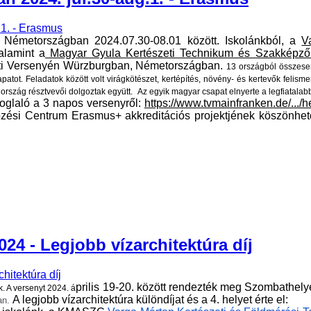
k Németországban 2024.07.30-08.01 között. Iskolánkból, a
V
alamint a
Magyar Gyula Kertészeti Technikum és Szakképző
zeti Versenyén Würzburgban, Németországban.
13 országból összesen
apatot. Feladatok között volt virágkötészet, kertépítés, növény- és kertevők felism
ország résztvevői dolgoztak együtt.
Az egyik magyar csapat elnyerte a legfiatalabb
foglaló a 3 napos versenyről:
https://www.tvmainfranken.de/.../
zési Centrum Erasmus+ akkreditációs projektjének köszönhet
24 - Legjobb vízarchitektúra díj
prilis 19-20. között rendezték meg Szombathel
. A versenyt 2024. á
A legjobb vízarchitektúra különdíjat és a 4. helyet érte el:
an.