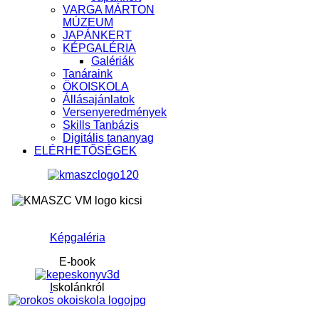
VARGA MÁRTON
MÚZEUM
JAPÁNKERT
KÉPGALÉRIA
Galériák
Tanáraink
ÖKOISKOLA
Állásajánlatok
Versenyeredmények
Skills Tanbázis
Digitális tananyag
ELÉRHETŐSÉGEK
Képgaléria
E-book
I
skolánkról