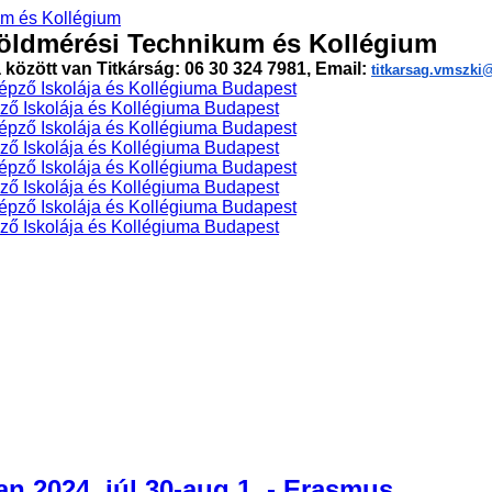
öldmérési Technikum és Kollégium
a között van Titkárság: 06 30 324 7981, Email:
titkarsag.vmszk
ő Iskolája és Kollégiuma Budapest
ő Iskolája és Kollégiuma Budapest
ő Iskolája és Kollégiuma Budapest
ő Iskolája és Kollégiuma Budapest
n 2024. júl.30-aug.1. - Erasmus