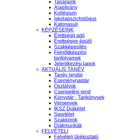
Tanáraink
Alapítvány
Kollégium
Iskolapszichológus
Katonasuli
KÉPZÉSEINK
Érettségit adó
Érettségire épülő
Szakképesítés
Felnőttképzési
tanfolyamok
Jelentkezési lapok
AKTUÁLIS TANÉV
Tanév rendje
Eseménynaptár
Osztályok
Csengetési rend
Könyvtár - Tankönyvek
Versenyek
IKSZ Diákélet
Sportélet
Szakkörök
Diákmunkák
FELVÉTELI
Felvételi tájékoztató