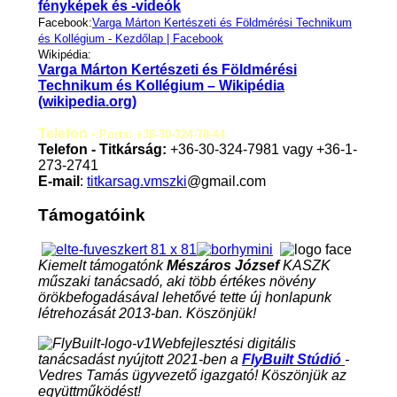
fényképek és -videók
Facebook:
Varga Márton Kertészeti és Földmérési Technikum
és Kollégium - Kezdőlap | Facebook
Wikipédia:
Varga Márton Kertészeti és Földmérési
Technikum és Kollégium – Wikipédia
(wikipedia.org)
Telefon -
Porta: +36-30-324-78-44
Telefon - Titkárság:
+36-30-324-7981 vagy +36-1-
273-2741
E-mail
:
titkarsag.vmszki
@gmail.com
Támogatóink
Kiemelt támogatónk
Mészáros József
KASZK
műszaki tanácsadó, aki több értékes növény
örökbefogadásával lehetővé tette új honlapunk
létrehozását 2013-ban. Köszönjük!
Webfejlesztési digitális
tanácsadást nyújtott 2021-ben a
FlyBuilt Stúdió
-
Vedres Tamás ügyvezető igazgató! Köszönjük az
együttműködést!