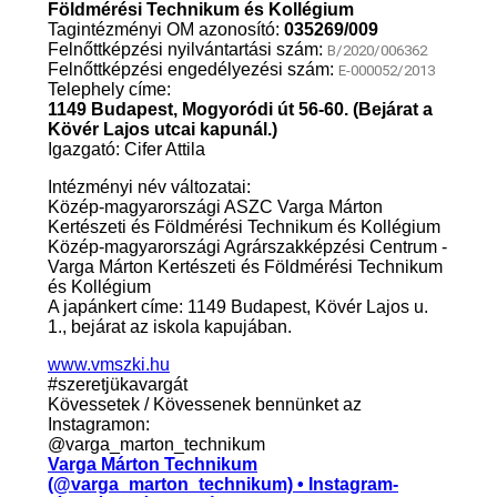
Földmérési Technikum és Kollégium
Tagintézményi OM azonosító:
035269/009
Felnőttképzési nyilvántartási szám:
B/2020/006362
Felnőttképzési engedélyezési szám:
E-000052/2013
Telephely címe:
1149 Budapest, Mogyoródi út 56-60. (Bejárat a
Kövér Lajos utcai kapunál.)
Igazgató: Cifer Attila
Intézményi név változatai:
Közép-magyarországi ASZC Varga Márton
Kertészeti és Földmérési Technikum és Kollégium
Közép-magyarországi Agrárszakképzési Centrum -
Varga Márton Kertészeti és Földmérési Technikum
és Kollégium
A japánkert címe: 1149 Budapest, Kövér Lajos u.
1., bejárat az iskola kapujában.
www.vmszki.hu
#szeretjükavargát
Kövessetek / Kövessenek bennünket az
Instagramon:
@varga_marton_technikum
Varga Márton Technikum
(@varga_marton_technikum) • Instagram-