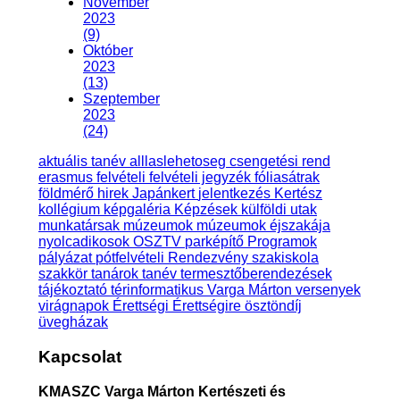
November
2023
(9)
Október
2023
(13)
Szeptember
2023
(24)
aktuális tanév
alllaslehetoseg
csengetési rend
erasmus
felvételi
felvételi jegyzék
fóliasátrak
földmérő
hirek
Japánkert
jelentkezés
Kertész
kollégium
képgaléria
Képzések
külföldi utak
munkatársak
múzeumok
múzeumok éjszakája
nyolcadikosok
OSZTV
parképítő
Programok
pályázat
pótfelvételi
Rendezvény
szakiskola
szakkör
tanárok
tanév
termesztőberendezések
tájékoztató
térinformatikus
Varga Márton
versenyek
virágnapok
Érettségi
Érettségire
ösztöndíj
üvegházak
Kapcsolat
KMASZC Varga Márton Kertészeti és