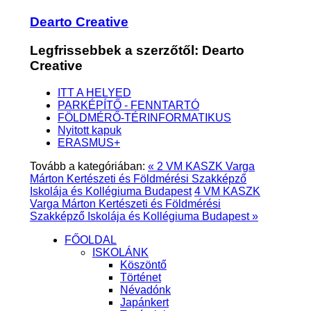
Dearto Creative
Legfrissebbek a szerzőtől: Dearto
Creative
ITT A HELYED
PARKÉPÍTŐ - FENNTARTÓ
FÖLDMÉRŐ-TÉRINFORMATIKUS
Nyitott kapuk
ERASMUS+
Tovább a kategóriában:
« 2 VM KASZK Varga
Márton Kertészeti és Földmérési Szakképző
Iskolája és Kollégiuma Budapest
4 VM KASZK
Varga Márton Kertészeti és Földmérési
Szakképző Iskolája és Kollégiuma Budapest »
FŐOLDAL
ISKOLÁNK
Köszöntő
Történet
Névadónk
Japánkert