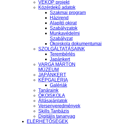
VEKOP projekt
Közérdekű adatok
Szakmai program
Házirend
Alapító okirat
Szabályzatok
Munkavédelmi
Szabályzat
Ökoiskola dokumentumai
SZOLGÁLTATÁSAINK
Terembérlés
Japánkert
VARGA MÁRTON
MÚZEUM
JAPÁNKERT
KÉPGALÉRIA
Galériák
Tanáraink
ÖKOISKOLA
Állásajánlatok
Versenyeredmények
Skills Tanbázis
Digitális tananyag
ELÉRHETŐSÉGEK