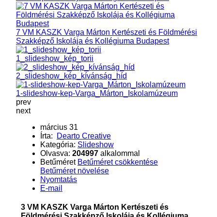
7 VM KASZK Varga Márton Kertészeti és Földmérési
Szakképző Iskolája és Kollégiuma Budapest
1_slideshow_kép_torii
2_slideshow_kép_kívánság_híd
1-slideshow-kep-Varga_Márton_Iskolamúzeum
prev
next
március 31
Írta:
Dearto Creative
Kategória:
Slideshow
Olvasva:
204997
alkalommal
Betűméret
Betűméret csökkentése
Betűméret növelése
Nyomtatás
E-mail
3 VM KASZK Varga Márton Kertészeti és
Földmérési Szakképző Iskolája és Kollégiuma