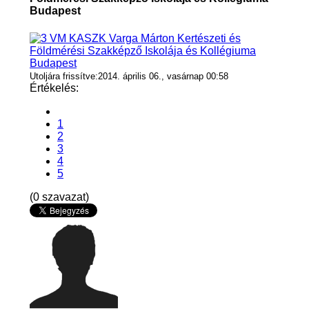
Budapest
Utoljára frissítve:2014. április 06., vasárnap 00:58
Értékelés:
1
2
3
4
5
(0 szavazat)