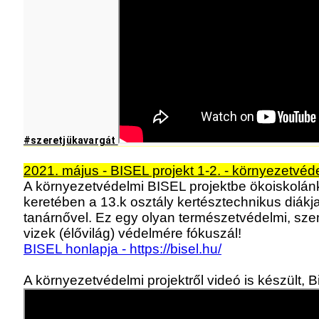
#szeretjükavargát 
2021. május - BISEL projekt 1-2. - környezetvéde
A környezetvédelmi BISEL projektbe ökoiskolán
keretében a 13.k osztály kertésztechnikus diák
tanárnővel. Ez egy olyan természetvédelmi, sze
vizek (élővilág) védelmére fókuszál!
BISEL honlapja - https://bisel.hu/
A környezetvédelmi projektről videó is készült, Bi