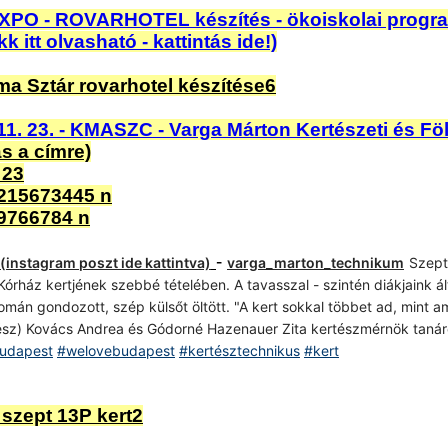
XPO - ROVARHOTEL
készítés - ökoiskolai progr
itt olvasható - kattintás ide!)
11. 23. - KMASZC - Varga Márton Kertészeti és Fö
ás a címre)
-
(instagram poszt ide kattintva)
varga_marton_technikum
Szept
órház kertjének szebbé tételében. A tavasszal - szintén diákjaink ált
yomán gondozott, szép külsőt öltött. "A kert sokkal többet ad,
mint a
űvész) Kovács Andrea és Gódorné Hazenauer Zita kertészmérnök taná
udapest
#welovebudapest
#kertésztechnikus
#kert