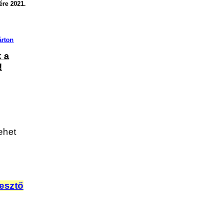
re 2021.
árton
 a
!
ehet
jesztő