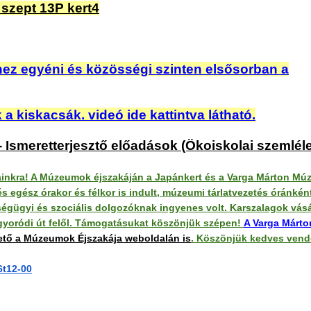
ez egyéni és közösségi szinten elsősorban a
a kiskacsák. videó ide kattintva látható.
 Ismeretterjesztő előadások (Ökoiskolai szemléle
inkra! A Múzeumok éjszakáján a Japánkert és a Varga Márton Mú
s egész órakor és félkor is indult, múzeumi tárlatvezetés óránkén
zségügyi és szociális dolgozóknak ingyenes volt.
Karszalagok vás
ogyoródi út felől. Támogatásukat köszönjük szépen!
A Varga Márt
ető a Múzeumok Éjszakája weboldalán is
. Köszönjük kedves vend
6t12-00