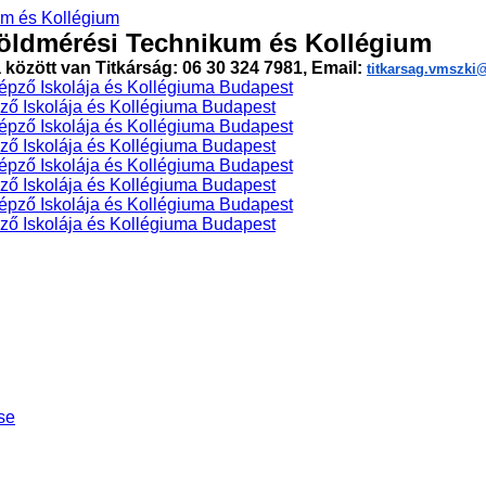
öldmérési Technikum és Kollégium
a között van Titkárság: 06 30 324 7981, Email:
titkarsag.vmszk
ő Iskolája és Kollégiuma Budapest
ő Iskolája és Kollégiuma Budapest
ő Iskolája és Kollégiuma Budapest
ő Iskolája és Kollégiuma Budapest
se