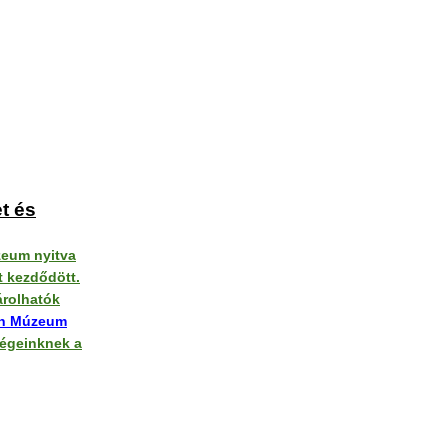
t és
zeum nyitva
t kezdődött.
árolhatók
on Múzeum
égeinknek a