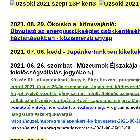
2021. 08. 29. Ökoiskolai könyvajánló:
Útmutató az energiaszükséglet csökkentéséh
háztartásokban - közismereti anyag
2021. 07. 06. kedd -
Japánkertünkben kikeltek 
2021. 06. 26. szombat - Múzeumok Éjszakája -
felelősségvállalás jegyében.)
Köszönjük Látogatóinknak, hogy eljöttek hozzánk programja
tartott 2021. június 26-án szombaton. Japánkerti körbevezeté
Angol nyelvű vezetés igény szerint indult. Belépés az egés
voltak az intézmény portáján a Kövér Lajos utca elején a M
bemutató videója ide kattintva nézhető meg.
Program ismert
látogatást! #szeretjükavargát
https://muzej.hu/program/japankerti-korbevezetes-2021-06-2
https://muzej.hu/program/tarlatvezetes-2021-06-26t12-00