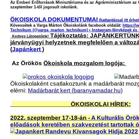
Az Emberi Erőforrások Minisztériuma és az Agrárminisztérium a
szeptember 1-től jogosult iskolánk.
ÖKOISKOLA DOKUMENTUMAI
(kattantással itt érhet
Kövessétek a Varga Márton Ökoiskolánk facebook oldalát:
https:/
Technikum (@varga_marton_technikum) • Instagram-fényképek és 
Tájékoztatás: JAPÁNKERTÜNK ny
Kedves Látogatóink!
járványügyi helyzetnek megfelelően a változá
(
Japánkert
)
Az Örökös
Ökoiskola mozgalom logója:
Ökoiskolaként csatlakoztunk a madárbarát mozg
elérni:
Madárbarát kert (baranyamadar.hu)
ÖKOISKOLAI HÍREK:
2022. szeptember 17-18-án -
A Kulturális Örö
előadások keretében szakvezetést tartottak 