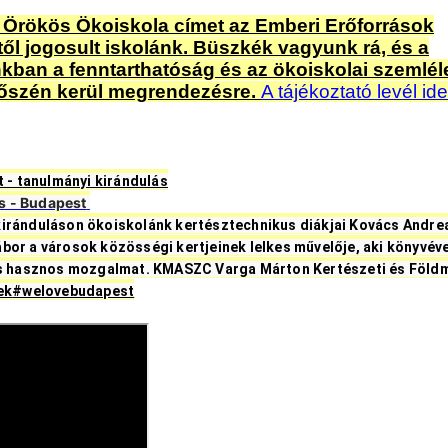
az Örökös Ökoiskola címet az Emberi Erőforrások
től jogosult iskolánk. Büszkék vagyunk rá, és a
ban a fenntarthatóság és az ökoiskolai szemlél
 őszén kerül megrendezésre.
A tájékoztató levél ide
t - tanulmányi kirándulás
s - Budapest
iránduláson ökoiskolánk kertésztechnikus diákjai Kovács Andrea
or a városok közösségi kertjeinek lelkes művelője, aki könyvével
 is hasznos mozgalmat. KMASZC Varga Márton Kertészeti és Földm
ek
#welovebudapest