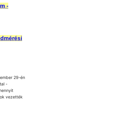
am -
ldmérési
ember 29-én
al -
mennyit
rok vezették