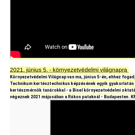
2021. június 5. - környezetvédelmi világnapra
Környezetvédelmi Világnap van ma, június 5-én, ehhez fogad
Technikum kertésztechnikus képzésének egyik gyakorlatán kés
kertészmérnök tanárokkal - a Bisel környezetvédelmi oktatá
végeznek 2021 májusában a Rákos pataknál - Budapesten. 