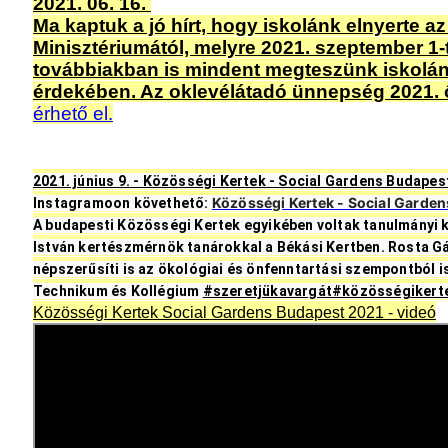
2021. 06. 16.
Ma kaptuk a jó hírt, hogy iskolánk elnyerte 
Minisztériumától, melyre 2021. szeptember 1-
továbbiakban is mindent megteszünk iskolánk
érdekében. Az oklevélátadó ünnepség 2021.
érhető el.
2021. június 9. - Közösségi Kertek - Social Gardens Budapes
Közösségi Kertek - Social Garden
I
nstagramoon követhető: 
A budapesti Közösségi Kertek egyikében voltak tanulmányi k
István kertészmérnök tanárokkal a Békási Kertben. Rosta Gáb
népszerűsíti is az ökológiai és önfenntartási szempontból
Technikum és Kollégium 
#szeretjükavargát
#közösségikert
Közösségi Kertek Social Gardens Budapest 2021 - videó