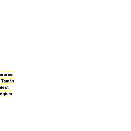
mérési 
 Tamás 
lést 
légium