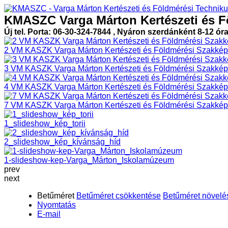
KMASZC Varga Márton Kertészeti és F
Új tel. Porta: 06-30-324-7844 , Nyáron szerdánként 8-12 ór
2 VM KASZK Varga Márton Kertészeti és Földmérési Szakképz
3 VM KASZK Varga Márton Kertészeti és Földmérési Szakképz
4 VM KASZK Varga Márton Kertészeti és Földmérési Szakképz
7 VM KASZK Varga Márton Kertészeti és Földmérési Szakképz
1_slideshow_kép_torii
2_slideshow_kép_kívánság_híd
1-slideshow-kep-Varga_Márton_Iskolamúzeum
prev
next
Betűméret
Betűméret csökkentése
Betűméret növelé
Nyomtatás
E-mail