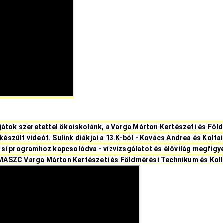
játok szeretettel ökoiskolánk, a Varga Márton Kertészeti és Föld
zült videót. Sulink diákjai a 13.K-ból - Kovács Andrea és Koltai
si programhoz kapcsolódva - vízvizsgálatot és élővilág megfigye
KMASZC Varga Márton Kertészeti és Földmérési Technikum és Kol