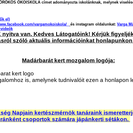
z ÖRÖKÖS ÖKOISKOLA címet adományozta iskolánknak, melynek viselésé
ők el)
/www.facebook.com/vargamokoiskola/
és instagram oldalunkat:
Varga M
-videók
itva van. Kedves Látogatóink! Kérjük figyeljék
sról szóló aktuális információinkat honlapunkon
Madárbarát kert mozgalom logója:
alomhoz is, amelynek tudnivalóit ezen a honlapon l
kség Napjain kertészmérnök tanáraink ismeretter
óránként csoportok számára jápánkerti sétákon.