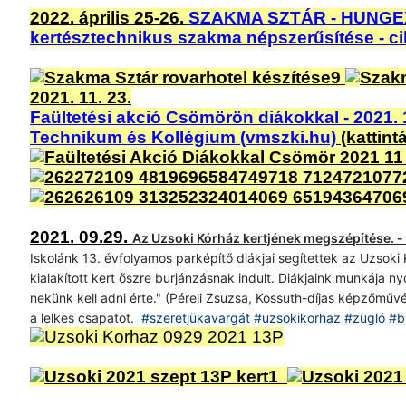
2022. április 25-26.
SZAKMA SZTÁR - HUNGE
kertésztechnikus szakma népszerűsítése - cikk 
2021. 11. 23.
Faültetési akció Csömörön diákokkal - 2021. 
Technikum és Kollégium (vmszki.hu)
(kattint
2021. 09.29.
Az Uzsoki Kórház kertjének megszépítése. - 
Iskolánk 13. évfolyamos parképítő diákjai segítettek az Uzsoki K
kialakított kert őszre burjánzásnak indult. Diákjaink munkája n
nekünk kell adni érte." (Péreli Zsuzsa, Kossuth-díjas képzőm
a lelkes csapatot.
#szeretjükavargát
#uzsokikorhaz
#zugló
#b