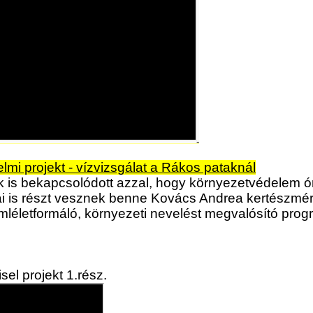
lmi projekt - vízvizsgálat a Rákos pataknál
k is bekapcsolódott azzal, hogy környezetvédelem ó
jai is részt vesznek benne Kovács Andrea kertészmé
mléletformáló, környezeti nevelést megvalósító prog
sel projekt 1.rész.