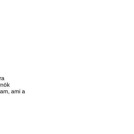
ra
rnök
ram, ami a