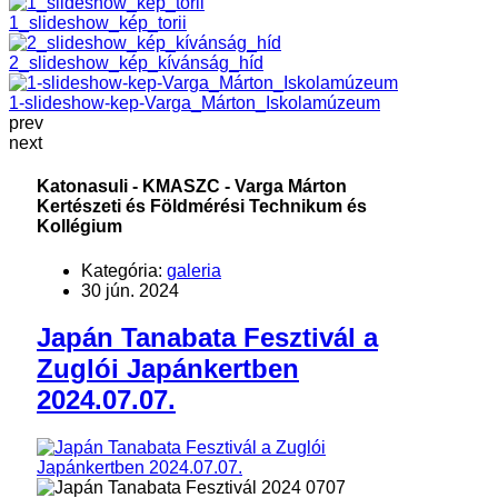
1_slideshow_kép_torii
2_slideshow_kép_kívánság_híd
1-slideshow-kep-Varga_Márton_Iskolamúzeum
prev
next
Katonasuli - KMASZC - Varga Márton
Kertészeti és Földmérési Technikum és
Kollégium
Kategória:
galeria
30 jún. 2024
Japán Tanabata Fesztivál a
Zuglói Japánkertben
2024.07.07.