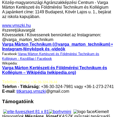
Közép-magyarországi Agrárszakképzési Centrum - Varga
Márton Kertészeti és Földmérési Technikum és Kollégium
A japánkert címe: 1149 Budapest, Kövér Lajos u. 1., bejárat
az iskola kapujában.
www.vmszki.hu
#szeretjükavargát
Kövessetek / Kövessenek bennünket az Instagramon:
@varga_marton_technikum
Varga Márton Technikum (@varga_marton_technikum) •
Instagram-fényképek és -videók
Facebook:
Varga Márton Kertészeti és Földmérési Technikum és
Kollégium - Kezdőlap | Facebook
Wikipédia:
Varga Márton Kertészeti és Földmérési Technikum és
Kollégium – Wikipédia (wikipedia.org)
Telefon -
Porta: +36-30-324-78-44
Telefon - Titkárság:
+36-30-324-7981 vagy +36-1-273-2741
E-mail
:
titkarsag.vmszki
@gmail.com
Támogatóink
Kiemelt
támogatónk
Mészáros József
KASZK műszaki tanácsadó,