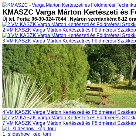
KMASZC Varga Márton Kertészeti és F
Új tel. Porta: 06-30-324-7844 , Nyáron szerdánként 8-12 ór
2 VM KASZK Varga Márton Kertészeti és Földmérési Szakképz
3 VM KASZK Varga Márton Kertészeti és Földmérési Szakképz
4 VM KASZK Varga Márton Kertészeti és Földmérési Szakképz
7 VM KASZK Varga Márton Kertészeti és Földmérési Szakképz
1_slideshow_kép_torii