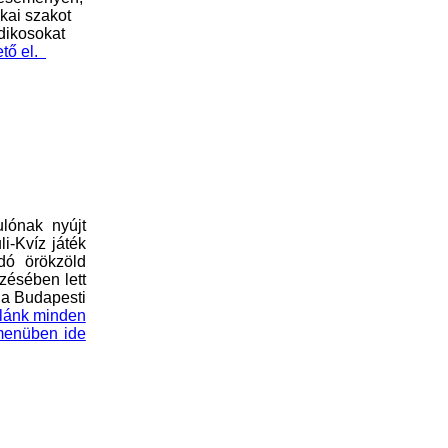
ikai szakot
dikosokat
ető el.
lónak nyújt
i-Kvíz játék
dó örökzöld
zésében lett
 a Budapesti
olánk minden
 menüben ide