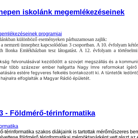
ünnepen iskolánk megemlékezéseinek
olánkban különböző eseményeken párhuzamosan zajlik:
nak a nemzeti ünnephez kapcsolódóan 3 csoportban.
A 10. évfolyam kétór
th Ilonka Emlékházban tesz látogatást. A 12. évfolyam a történelm
kság felvonulásával kezdődött a szovjet megszállás és a kommun
tt már több százezer ember hallgatta Nagy Imre reformokat ígérő
atására estére fegyveres felkelés bontakozott ki. A tüntetők ledönt
 hajnalra elfoglalták a Magyar Rádió épületét.
3 - Földmérő-térinformatika
-térinformatika szakos diákjaink is tartottak mérőműszeres be
elyettese földmérő térinformatikai mérnöktanárként vett részt a