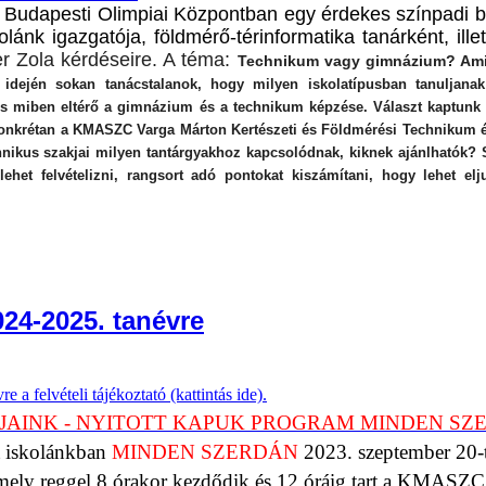
 Budapesti Olimpiai Központban egy érdekes színpadi 
skolánk igazgatója, földmérő-térinformatika tanárként, ille
er Zola kérdéseire. A téma:
Technikum vagy gimnázium? Ami
i idején sokan tanácstalanok, hogy milyen iskolatípusban tanuljana
s miben eltérő a gimnázium és a technikum képzése. Választ kaptunk 
 konkrétan a KMASZC Varga Márton Kertészeti és Földmérési Technikum 
echnikus szakjai milyen tantárgyakhoz kapcsolódnak, kiknek ajánlhatók?
ehet felvételizni, rangsort adó pontokat kiszámítani, hogy lehet elj
024-2025. tanévre
 a felvételi tájékoztató (kattintás ide).
PJAINK - NYITOTT KAPUK PROGRAM MINDEN S
 iskolánkban
MINDEN SZERDÁN
2023. szeptember 20-
ely reggel 8 órakor kezdődik és 12 óráig tart a KMASZC