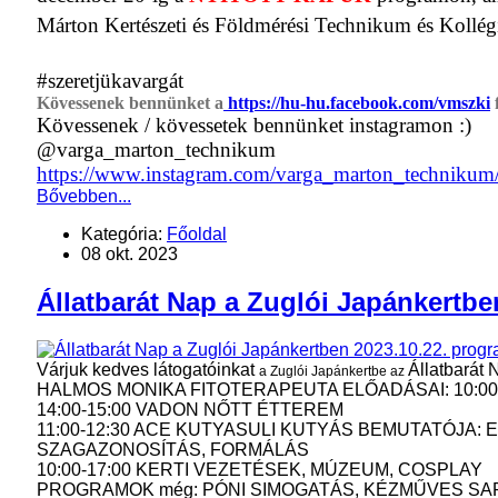
Márton Kertészeti és Földmérési Technikum és Kollé
#szeretjükavargát
Kövessenek bennünket a
https://hu-hu.facebook.com/vmszki
Kövessenek / kövessetek bennünket instagramon :)
@varga_marton_technikum
https://www.instagram.com/varga_marton_technikum
Bővebben...
Kategória:
Főoldal
08 okt. 2023
Állatbarát Nap a Zuglói Japánkertb
Várjuk kedves látogatóinkat
Állatbarát
a Zuglói Japánkertbe az
HALMOS MONIKA FITOTERAPEUTA ELŐADÁSAI: 10:00
14:00-15:00 VADON NŐTT ÉTTEREM
11:00-12:30 ACE KUTYASULI KUTYÁS BEMUTATÓJA:
SZAGAZONOSÍTÁS, FORMÁLÁS
10:00-17:00 KERTI VEZETÉSEK, MÚZEUM, COSPLAY
PROGRAMOK még: PÓNI SIMOGATÁS, KÉZMŰVES SAR