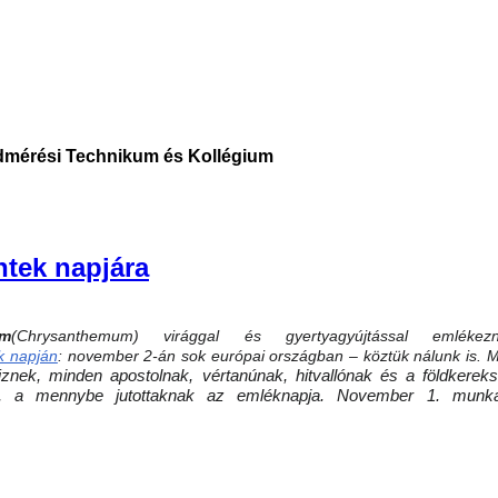
ldmérési Technikum és Kollégium
tek napjára
ém
(Chrysanthemum) virággal és gyertyagyújtással emlékez
k napján
:
november 2-án sok európai országban – köztük nálunk is. 
znek, minden apostolnak, vértanúnak, hitvallónak és a földkerek
ek, a mennybe jutottaknak az emléknapja. November 1. munk