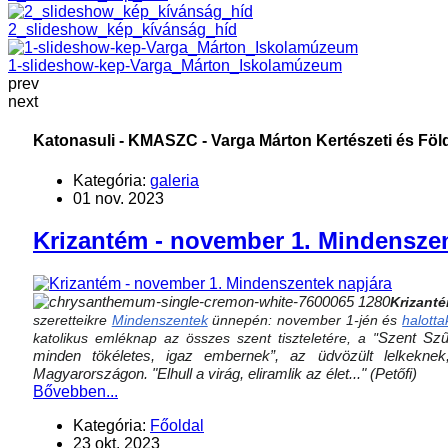
2_slideshow_kép_kívánság_híd
1-slideshow-kep-Varga_Márton_Iskolamúzeum
prev
next
Katonasuli - KMASZC - Varga Márton Kertészeti és Fö
Kategória:
galeria
01 nov. 2023
Krizantém - november 1. Mindenszen
Krizant
szeretteikre
Mindenszentek
ünnepén: november 1-jén és
halotta
Szent Szű
katolikus emléknap az összes szent tiszteletére, a "
minden tökéletes, igaz embernek”, az üdvözült lelkekn
Magyarországon. "Elhull a virág, eliramlik az élet..." (Petőfi)
Bővebben...
Kategória:
Főoldal
23 okt. 2023