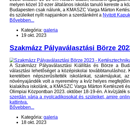
melyen közel 10 ezer általános iskolás tanuló kereste a kö
Budapesten csak nálunk, a KMASZC Varga Márton Kertészet
és szüleiket nyílt napjainkon a szerdánként a
Nyitott Kapuk
Bővebben...
Kategória:
galeria
19 okt. 2023
Szakmázz Pályaválasztási Börze 202
A Szakmázz Pályaválasztási Kiállítás és Börze a Buda
választási lehetőséget a középiskolai továbbtanuláshoz. K
keretében népszerűsítették iskolánkat, szakmájukat, 
növényajándék volt a nyeremény a kvíz helyes megfejtőine
kialakítva iskolánk, a KMASZC Varga Márton Kertészeti és
Olimpiai Központban 2023. október 18-19-én. A kvízjáték s
szerdán várja a nyolcadikosokat és szüleiket, amire onli
kattintva.
Bővebben...
Kategória:
galeria
18 okt. 2023