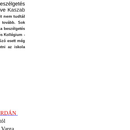
beszélgetés
tve K
aszab
t nem tudtál
k tovább. Sok
a beszélgetés
és Kollégium -
 Szó esett még
utni az iskola
ZERDÁN
tól
 Varga