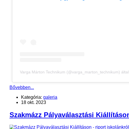
Varga Márton Technikum (@varga_marton_technikum) által
Bővebben...
Kategória:
galeria
18 okt. 2023
Szakmázz Pályaválasztási Kiállításon 