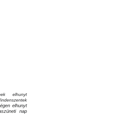
nek elhunyt
Mindenszentek
ségen elhunyt
aszüneti nap