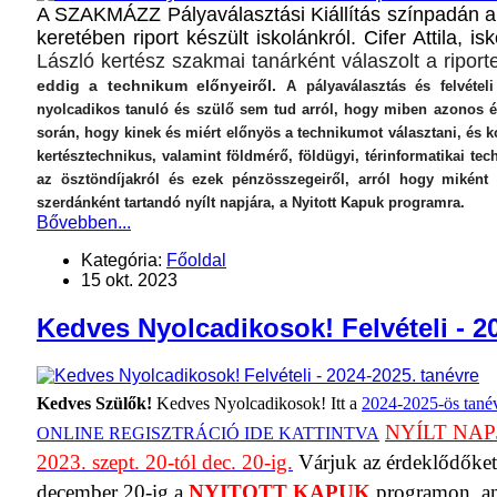
A SZAKMÁZZ Pályaválasztási Kiállítás színpadán a
keretében riport készült iskolánkról. Cifer Attila, i
László kertész szakmai tanárként válaszolt a riport
eddig a technikum előnyeiről.
A pályaválasztás és felvétel
nyolcadikos tanuló és szülő sem tud arról, hogy miben azonos é
során, hogy kinek és miért előnyös a technikumot választani, és
kertésztechnikus, valamint földmérő, földügyi, térinformatikai t
az ösztöndíjakról és ezek pénzösszegeiről, arról hogy miként l
szerdánként tartandó nyílt napjára, a Nyitott Kapuk programra.
Bővebben...
Kategória:
Főoldal
15 okt. 2023
Kedves Nyolcadikosok! Felvételi - 2
Kedves Szülők!
Kedves Nyolcadikosok! Itt a
2024-2025-ös tanévre
NYÍLT NA
ONLINE REGISZTRÁCIÓ IDE KATTINTVA
2023. szept. 20-tól dec. 20-ig.
Várjuk az érdeklődőket
december 20-ig a
NYITOTT KAPUK
programon, am