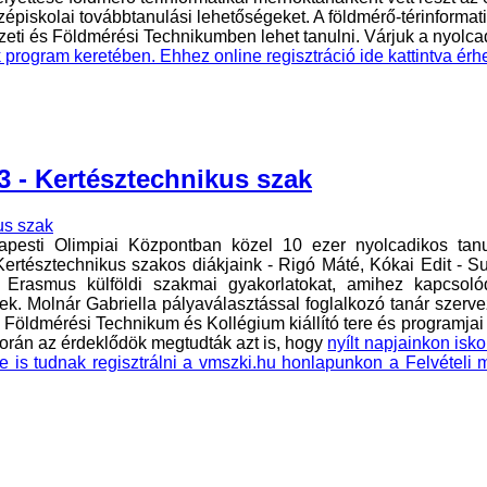
zépiskolai továbbtanulási lehetőségeket. A földmérő-térinformat
i és Földmérési Technikumben lehet tanulni. Várjuk a nyolca
 program keretében. Ehhez online regisztráció ide kattintva érh
3 - Kertésztechnikus szak
pesti Olimpiai Központban közel 10 ezer nyolcadikos tanu
ertésztechnikus szakos diákjaink - Rigó Máté, Kókai Edit - Sul
az Erasmus külföldi szakmai gyakorlatokat, amihez kapcsoló
k. Molnár Gabriella pályaválasztással foglalkozó tanár szerve
 Földmérési Technikum és Kollégium kiállító tere és programjai
orán az érdeklődök megtudták azt is, hogy
nyílt napjainkon isk
ne is tudnak regisztrálni a vmszki.hu honlapunkon a Felvételi