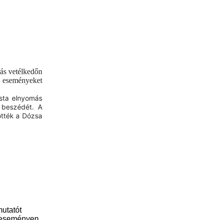
ás vetélkedőn
i eseményeket
ista elnyomás
 beszédét. A
ötték a Dózsa
mutatót
z eseményen,