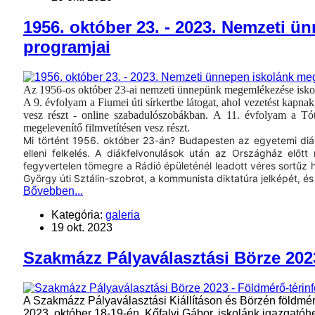
1956. október 23. - 2023. Nemzeti 
programjai
Az 1956-os október 23-ai nemzeti ünnepünk megemlékezése isk
A 9. évfolyam a Fiumei úti sírkertbe látogat, ahol vezetést kap
vesz részt - online szabadulószobákban.
A 11. évfolyam a
Tó
megelevenítő filmvetítésen vesz részt.
Mi történt 1956. október 23-án? Budapesten az egyetemi diá
elleni felkelés. A diákfelvonulások után az Országház elő
fegyvertelen tömegre a Rádió épületénél leadott véres sortűz h
György úti Sztálin-szobrot, a kommunista diktatúra jelképét, és
Bővebben...
Kategória:
galeria
19 okt. 2023
Szakmázz Pályaválasztási Börze 202
A Szakmázz Pályaválasztási Kiállításon és Börzén földmérő
2023. október 18-19-én. Kőfalvi Gábor, iskolánk igazgatóh