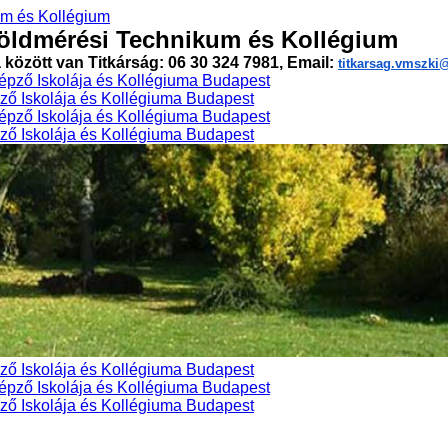
öldmérési Technikum és Kollégium
a között van Titkárság: 06 30 324 7981, Email:
titkarsag.vmszk
ő Iskolája és Kollégiuma Budapest
ő Iskolája és Kollégiuma Budapest
ő Iskolája és Kollégiuma Budapest
ő Iskolája és Kollégiuma Budapest