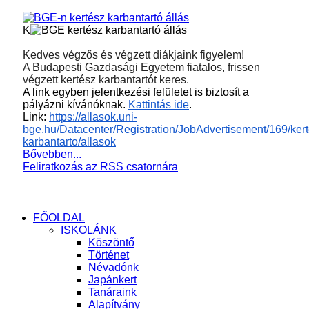
K
Kedves végzős és végzett diákjaink figyelem!
A Budapesti Gazdasági Egyetem fiatalos, frissen
végzett kertész karbantartót keres.
A link egyben jelentkezési felületet is biztosít a
pályázni kívánóknak.
Kattintás ide
.
Link:
https://allasok.uni-
bge.hu/Datacenter/Registration/JobAdvertisement/169/kert
karbantarto/allasok
Bővebben...
Feliratkozás az RSS csatornára
FŐOLDAL
ISKOLÁNK
Köszöntő
Történet
Névadónk
Japánkert
Tanáraink
Alapítvány