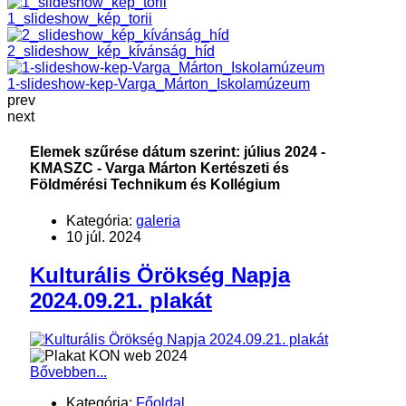
1_slideshow_kép_torii
2_slideshow_kép_kívánság_híd
1-slideshow-kep-Varga_Márton_Iskolamúzeum
prev
next
Elemek szűrése dátum szerint: július 2024 -
KMASZC - Varga Márton Kertészeti és
Földmérési Technikum és Kollégium
Kategória:
galeria
10 júl. 2024
Kulturális Örökség Napja
2024.09.21. plakát
Bővebben...
Kategória:
Főoldal