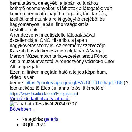
bemutatásra, de egyéb, a japán kultúrához
köthető eseményeket is láthattak a látogatók: volt
kimonó-bemutató, papírhajtogatás, tánctanítás,
ízelítőt kaphattunk a reiki gyógyító erejéből és
hagyományos japán finomságokat is
kóstolhattunk.
A rendezvényt megtisztelte látogatásával
őxcellenciája, ONO Hikariko, a japán
nagykövetasszony is. Az esemény szervezője
Kaszab László kertészmérnök tanár. A Varga
Márton Múzeumban tárlatvezetést tartott Fónod
Attila múzeumvezető. A rendezvény védnöke Cifer
Attila igazgató.
Ezen a linken megtalálható a teljes képalbum,
videó is van
benne:
https://photos.app.goo.gl/FAvBhTd1eihJpL7B8
(A
fotókat készítő Éles Julianna fotós itt érhető el:
)
https://www.facebook.com/Fotojulianna
Videó ide kattintva is látható.
Bővebben...
Kategória:
galeria
08 júl. 2024