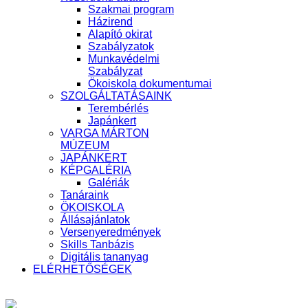
Szakmai program
Házirend
Alapító okirat
Szabályzatok
Munkavédelmi
Szabályzat
Ökoiskola dokumentumai
SZOLGÁLTATÁSAINK
Terembérlés
Japánkert
VARGA MÁRTON
MÚZEUM
JAPÁNKERT
KÉPGALÉRIA
Galériák
Tanáraink
ÖKOISKOLA
Állásajánlatok
Versenyeredmények
Skills Tanbázis
Digitális tananyag
ELÉRHETŐSÉGEK