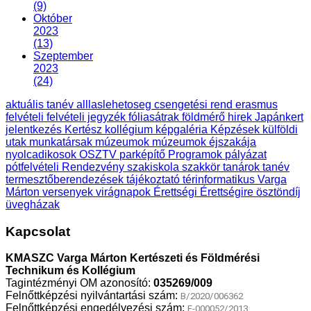
(9)
Október
2023
(13)
Szeptember
2023
(24)
aktuális tanév
alllaslehetoseg
csengetési rend
erasmus
felvételi
felvételi jegyzék
fóliasátrak
földmérő
hirek
Japánkert
jelentkezés
Kertész
kollégium
képgaléria
Képzések
külföldi
utak
munkatársak
múzeumok
múzeumok éjszakája
nyolcadikosok
OSZTV
parképítő
Programok
pályázat
pótfelvételi
Rendezvény
szakiskola
szakkör
tanárok
tanév
termesztőberendezések
tájékoztató
térinformatikus
Varga
Márton
versenyek
virágnapok
Érettségi
Érettségire
ösztöndíj
üvegházak
Kapcsolat
KMASZC Varga Márton Kertészeti és Földmérési
Technikum és Kollégium
Tagintézményi OM azonosító:
035269/009
Felnőttképzési nyilvántartási szám:
B/2020/006362
Felnőttképzési engedélyezési szám:
E-000052/2013