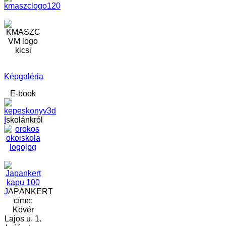
Képgaléria
E-book
I
skolánkról
J
APÁNKERT
címe:
Kövér
Lajos u. 1.