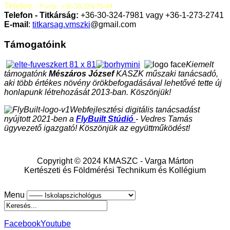
Telefon -
Porta: +36-30-324-78-44
Telefon - Titkárság:
+36-30-324-7981 vagy +36-1-273-2741
E-mail
:
titkarsag.vmszki
@gmail.com
Támogatóink
Kiemelt
támogatónk
Mészáros József
KASZK műszaki tanácsadó,
aki több értékes növény örökbefogadásával lehetővé tette új
honlapunk létrehozását 2013-ban. Köszönjük!
Webfejlesztési digitális tanácsadást
nyújtott 2021-ben a
FlyBuilt Stúdió
- Vedres Tamás
ügyvezető igazgató! Köszönjük az együttműködést!
Copyright © 2024 KMASZC - Varga Márton
Kertészeti és Földmérési Technikum és Kollégium
Menu
Facebook
Youtube