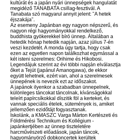
kultúrát és a japán nyári ünnepségek hangulatát
megidéző TANABATA csillag-fesztivál. A
Tanabata szó magyarul annyit jelent: "A hetek
éjszakája".
Az esemeny Japánban egy nagyon népszerű, és
nagyon régi hagyományokkal rendelkező,
buddhista gyökerekkel bíró ünnep. Általában a
hetedik hónap hetedik napján, azaz július 7-én
veszi kezdetét. A monda úgy tartja, hogy csak
ezen az egyetlen napon találkozhat egymással a
két isteni szerelmes: Orihime és Hikobosi.
Legendájuk szerint az évi többi napján elválasztja
őket a Tejút (japánul Amanogawa), de ekkor
együtt lehetnek, ezért van, ahol a szerelmesek
ünnepének is nevezik ezt az időszakot.
A japánok ilyenkor a szabadban ünnepelnek,
különleges táncokat táncolnak, kívánságokkal
teleírt papírcsíkokkal díszitik föl a kerteket, és
vannak speciális ételek, sütemények is, amiket
jellemzően ezidőtájt fogyasztanak.
Iskolánk, a KMASZC Varga Márton Kertészeti és
Földmérési Technikum és Kollégium -
japánkertjében az ünnep tiszteletére
harcművészeti előadások, japán táncok,
hagyományörző dobkoncertek kerültek