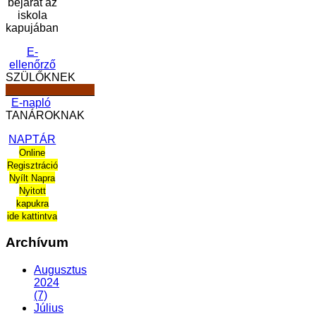
bejárat az
iskola
kapujában
E-
ellenőrző
SZÜLŐKNEK
______________
E-napló
TANÁROKNAK
NAPTÁR
Online
Regisztráció
Nyílt Napra
Nyitott
kapukra
ide kattintva
Archívum
Augusztus
2024
(7)
Július