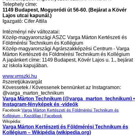
Telephely címe:
1149 Budapest, Mogyoródi út 56-60. (Bejárat a Kövér
Lajos utcai kapunál.)
Igazgató: Cifer Attila
Intézményi név változatai:
Közép-magyarországi ASZC Varga Márton Kertészeti és
Földmérési Technikum és Kollégium
Közép-magyarországi Agrárszakképzési Centrum - Varga
Márton Kertészeti és Földmérési Technikum és Kollégium
A japánkert címe: 1149 Budapest, Kövér Lajos u. 1., bejárat
az iskola kapujában.
www.vmszki.hu
#szeretjükavargát
Kövessetek / Kövessenek bennünket az Instagramon:
@varga_marton_technikum
Varga Márton Technikum (@varga_marton_technikum) •
Instagram-fényképek és -videók
Facebook:
Varga Márton Kertészeti és Földmérési Technikum és
Kollégium - Kezdőlap | Facebook
Wikipédia:
Varga Márton Kertészeti és Földmérési Technikum és
Kollégium – Wikipédia (wikipedia.org)