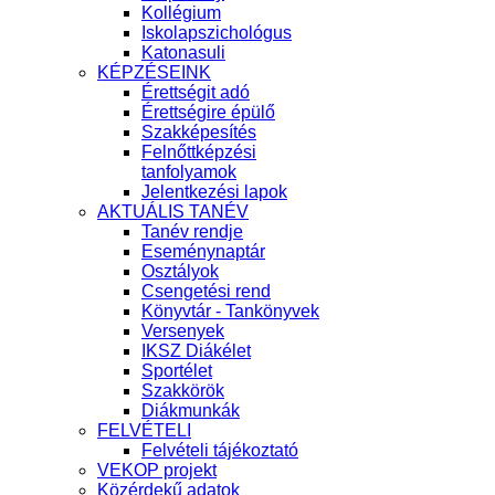
Kollégium
Iskolapszichológus
Katonasuli
KÉPZÉSEINK
Érettségit adó
Érettségire épülő
Szakképesítés
Felnőttképzési
tanfolyamok
Jelentkezési lapok
AKTUÁLIS TANÉV
Tanév rendje
Eseménynaptár
Osztályok
Csengetési rend
Könyvtár - Tankönyvek
Versenyek
IKSZ Diákélet
Sportélet
Szakkörök
Diákmunkák
FELVÉTELI
Felvételi tájékoztató
VEKOP projekt
Közérdekű adatok