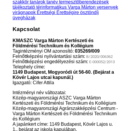
szakkör
tanárok
tanév
termesztőberendezések
tájékoztató
térinformatikus
Varga Márton
versenyek
virágnapok
Érettségi
Érettségire
ösztöndíj
üvegházak
Kapcsolat
KMASZC Varga Márton Kertészeti és
Földmérési Technikum és Kollégium
Tagintézményi OM azonosító:
035269/009
Felnőttképzési nyilvántartási szám:
B/2020/006362
Felnőttképzési engedélyezési szám:
E-000052/2013
Telephely címe:
1149 Budapest, Mogyoródi út 56-60. (Bejárat a
Kövér Lajos utcai kapunál.)
Igazgató: Cifer Attila
Intézményi név változatai:
Közép-magyarországi ASZC Varga Márton
Kertészeti és Földmérési Technikum és Kollégium
Közép-magyarországi Agrárszakképzési Centrum -
Varga Márton Kertészeti és Földmérési Technikum
és Kollégium
A japánkert címe: 1149 Budapest, Kövér Lajos u.
1., bejárat az iskola kapujában.