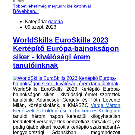
mellett.
Többet lehet még megtudni ide kattintva!
Bővebben...
Kategória:
galeria
09 szept. 2023
WorldSkills EuroSkills 2023
Kertépítő Európa-bajnokságon
siker - kiválósági érem
tanulóinknak
WorldSkills EuroSkills 2023 Kertépítő Európa-
bajnokságon siker - kiválósági érmet szereztek
tanulóink: Adamcsek Gergely és Tóth Levente
Milán, középiskolánk, a KMASZC
Varga Márton
Kertészeti és Földmérési Technikum és Kollégium
tanulói három napon keresztül kifogyhatatlan
lendülettel versenyeztek nemzetközi társaikkal, ez
pedig újabb sikert hozott a kertépítő szakmában! A
lengyelországi Gdanskban megrendezett