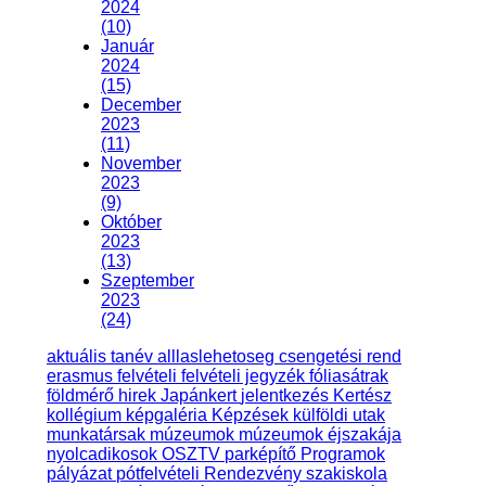
2024
(10)
Január
2024
(15)
December
2023
(11)
November
2023
(9)
Október
2023
(13)
Szeptember
2023
(24)
aktuális tanév
alllaslehetoseg
csengetési rend
erasmus
felvételi
felvételi jegyzék
fóliasátrak
földmérő
hirek
Japánkert
jelentkezés
Kertész
kollégium
képgaléria
Képzések
külföldi utak
munkatársak
múzeumok
múzeumok éjszakája
nyolcadikosok
OSZTV
parképítő
Programok
pályázat
pótfelvételi
Rendezvény
szakiskola