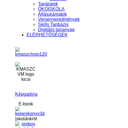
Tanáraink
ÖKOISKOLA
Állásajánlatok
Versenyeredmények
Skills Tanbázis
Digitális tananyag
ELÉRHETŐSÉGEK
Képgaléria
E-book
I
skolánkról