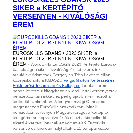
SIKER a KERTÉPÍTŐ
VERSENYEN - KIVÁLÓSÁGI
ÉREM
EUROSKILLS GDANSK 2023 SIKER a
KERTÉPÍTŐ VERSENYEN - KIVÁLÓSÁGI
ÉREM -
WorldSkills EuroSkills 2023 Kertépítő Európa-
bajnokságon siker - kiválósági érmet szereztek
tanulóink: Adamcsek Gergely és Tóth Levente Milán,
középiskolánk, a KMASZC
Varga Márton Kertészeti és
Földmérési Technikum és Kollégium
tanulói három
napon keresztül kifogyhatatlan lendülettel versenyeztek
nemzetközi társaikkal, ez pedig újabb sikert hozott a
kertépítő szakmában! A lengyelországi Gdanskban
megrendezett EuroSkills szakmák tanulóinak
nemzetközi versenyén Magyarországot a kertépítő
kategóriában képviselve érték el ezt a kiemelkedő
sikert! A két tanulónknak ez volt az első Euroskills
versenye és kiválóan helytálltak a 11 európai csapat