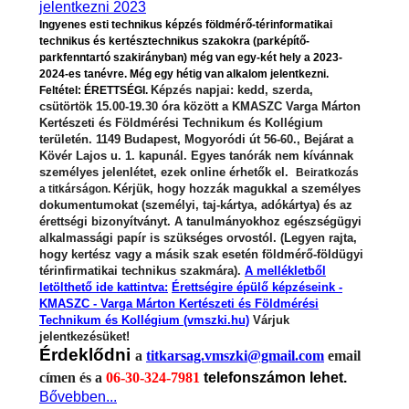
Ingyenes esti technikus képzés földmérő-térinformatikai
technikus és kertésztechnikus szakokra (parképítő-
parkfenntartó szakirányban) még van egy-két hely a 2023-
2024-es tanévre. Még egy hétig van alkalom jelentkezni.
Képzés napjai: kedd, szerda,
Feltétel: ÉRETTSÉGI.
csütörtök 15.00-19.30 óra között a KMASZC Varga Márton
Kertészeti és Földmérési Technikum és Kollégium
területén. 1149 Budapest, Mogyoródi út 56-60., Bejárat a
Kövér Lajos u. 1. kapunál. Egyes tanórák nem kívánnak
személyes jelenlétet, ezek online érhetők el.
Beiratkozás
Kérjük, hogy hozzák magukkal a személyes
a titkárságon.
dokumentumokat (személyi, taj-kártya, adókártya) és az
érettségi bizonyítványt. A tanulmányokhoz egészségügyi
alkalmassági papír is szükséges orvostól. (Legyen rajta,
hogy kertész vagy a másik szak esetén földmérő-földügyi
térinfirmatikai technikus szakmára).
A mellékletből
letölthető ide kattintva:
Érettségire épülő képzéseink -
KMASZC - Varga Márton Kertészeti és Földmérési
Technikum és Kollégium (vmszki.hu)
Várjuk
jelentkezésüket!
Érdeklődni
a
titkarsag.vmszki@gmail.com
email
címen és a
06-30-324-7981
telefonszámon lehet.
Bővebben...