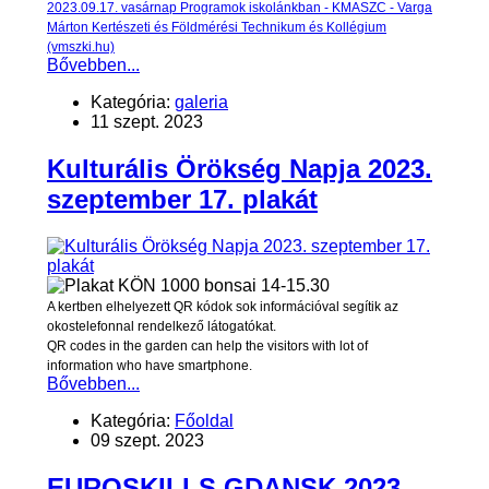
2023.09.17. vasárnap Programok iskolánkban - KMASZC - Varga
Márton Kertészeti és Földmérési Technikum és Kollégium
(vmszki.hu)
Bővebben...
Kategória:
galeria
11 szept. 2023
Kulturális Örökség Napja 2023.
szeptember 17. plakát
A kertben elhelyezett QR kódok sok információval segítik az
okostelefonnal rendelkező látogatókat.
QR codes in the garden can help the visitors with lot of
information who have smartphone.
Bővebben...
Kategória:
Főoldal
09 szept. 2023
EUROSKILLS GDANSK 2023