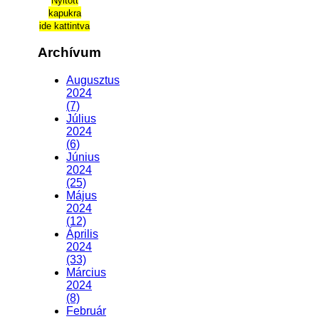
Nyitott
kapukra
ide kattintva
Archívum
Augusztus
2024
(7)
Július
2024
(6)
Június
2024
(25)
Május
2024
(12)
Április
2024
(33)
Március
2024
(8)
Február