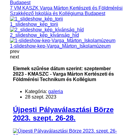
7 VM KASZK Varga Márton Kertészeti és Földmérési
Szakképző Iskolája és Kollégiuma Budapest
1_slideshow_kép_torii
2_slideshow_kép_kívánság_híd
1-slideshow-kep-Varga_Márton_Iskolamúzeum
prev
next
Elemek szűrése dátum szerint: szeptember
2023 - KMASZC - Varga Márton Kertészeti és
Földmérési Technikum és Kollégium
Kategória:
galeria
28 szept. 2023
Újpesti Pályaválasztási Börze
2023. szept. 26-28.