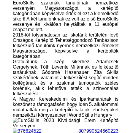
EuroSkills szakmák tanulóinak nemzetközi
versenyén Magyarországot a kertépítő
kategóriában képviselve érték el ezt a kiemelkedő
sikert! A két tanulónknak ez volt az első EuroSkills
versenye és kiválóan helytálltak a 11 európai
csapat mellett.
2018-tól folyamatosan az iskolánk területén lévő
Országos Kertépítő Tehetséggondozó Tanbázison
felkészülő tanulóink nyernek nemzetközi érmeket
Magyarországot képviselve a kertépítők
kategóriában!
Gratulálunk a szép sikerhez Adamcsek
Gergelynek, Tóth Levente Milánnak és felkészítő
tanáruknak Gódorné Hazenauer Zita Skills
szakértőnek, valamint a felkészítést segítő minden
kollégának és a szakmai támogatók széles
körének, akik lehetővé tették a színvonalas
felkészülést.
A Magyar Kereskedelmi és Iparkamarának is
köszönet a támogatásért, hogy idén 5. alkalommal
mutathatták meg a kertépítő fiatalok tehetségüket
nemzetközi környezetben!
WorldSkills Hungary