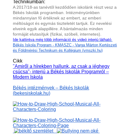
Technikumban:
A 2017/18-as tanévtől kezdődően iskolánk részt vesz a
Békés Iskolák programban. Intézményünkben
mindannyian fő értéknek az embert, az emberi
méltóságot és egymás tiszteletét tartjuk. Ez nevelési
elveink egyik alappillére. A bántalmazás minden
formáját elutasítjuk (fizikai, szóbeli, internetes).
Ide kattintva még több információ és videó interjú látható
.
Békés Iskola Program - KMASZC - Varga Márton Kertészeti
és Földmérési Technikum és Kollégium (vmszki.hu)
Cikk
"Amiről a hírekben hallunk, az csak a jéghegy
csúcsa"- interjú a Békés Iskolák Programról –
Modern Iskola
Békés intézmények – Békés Iskolák
(bekesiskolak.hu)