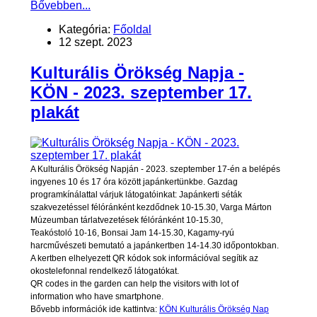
Bővebben...
Kategória:
Főoldal
12 szept. 2023
Kulturális Örökség Napja -
KÖN - 2023. szeptember 17.
plakát
A Kulturális Örökség Napján - 2023. szeptember 17-én a belépés
ingyenes 10 és 17 óra között japánkertünkbe. Gazdag
programkínálattal várjuk látogatóinkat: Japánkerti séták
szakvezetéssel félóránként kezdődnek 10-15.30, Varga Márton
Múzeumban tárlatvezetések félóránként 10-15.30,
Teakóstoló 10-16, Bonsai Jam 14-15.30, Kagamy-ryú
harcművészeti bemutató a japánkertben 14-14.30 időpontokban.
A kertben elhelyezett QR kódok sok információval segítik az
okostelefonnal rendelkező látogatókat.
QR codes in the garden can help the visitors with lot of
information who have smartphone.
Bővebb információk ide kattintva:
KÖN Kulturális Örökség Nap