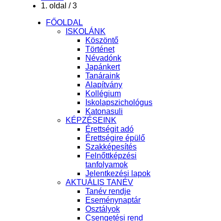
1. oldal / 3
FŐOLDAL
ISKOLÁNK
Köszöntő
Történet
Névadónk
Japánkert
Tanáraink
Alapítvány
Kollégium
Iskolapszichológus
Katonasuli
KÉPZÉSEINK
Érettségit adó
Érettségire épülő
Szakképesítés
Felnőttképzési
tanfolyamok
Jelentkezési lapok
AKTUÁLIS TANÉV
Tanév rendje
Eseménynaptár
Osztályok
Csengetési rend