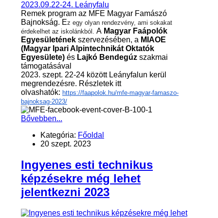
Remek program az MFE Magyar Famászó
Bajnokság. E
z egy olyan rendezvény, ami sokakat
A
Magyar Faápolók
érdekelhet az iskolánkból.
Egyesületének
szervezésében, a
MIAOE
(Magyar Ipari Alpintechnikát Oktatók
Egyesülete)
és
Lajkó Bendegúz
szakmai
támogatásával
2023. szept. 22-24 között Leányfalun kerül
megrendezésre. Részletek itt
olvashatók:
https://faapolok.hu/mfe-magyar-famaszo-
bajnoksag-2023/
Bővebben...
Kategória:
Főoldal
20 szept. 2023
Ingyenes esti technikus
képzésekre még lehet
jelentkezni 2023