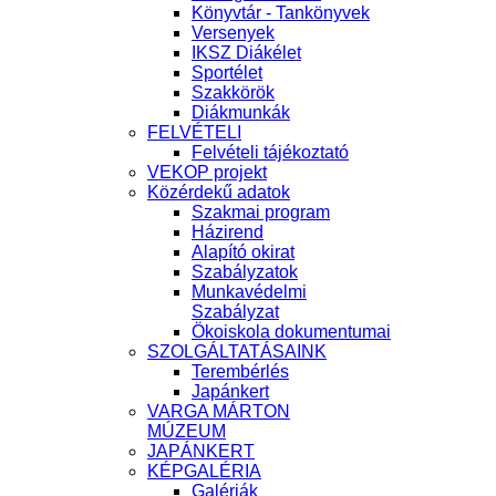
Könyvtár - Tankönyvek
Versenyek
IKSZ Diákélet
Sportélet
Szakkörök
Diákmunkák
FELVÉTELI
Felvételi tájékoztató
VEKOP projekt
Közérdekű adatok
Szakmai program
Házirend
Alapító okirat
Szabályzatok
Munkavédelmi
Szabályzat
Ökoiskola dokumentumai
SZOLGÁLTATÁSAINK
Terembérlés
Japánkert
VARGA MÁRTON
MÚZEUM
JAPÁNKERT
KÉPGALÉRIA
Galériák