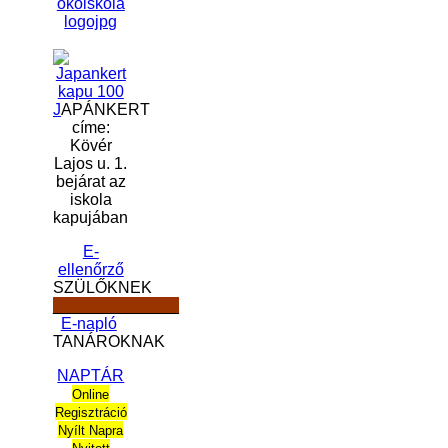
J
APÁNKERT
címe:
Kövér
Lajos u. 1.
bejárat az
iskola
kapujában
E-
ellenőrző
SZÜLŐKNEK
______________
E-napló
TANÁROKNAK
NAPTÁR
Online
Regisztráció
Nyílt Napra