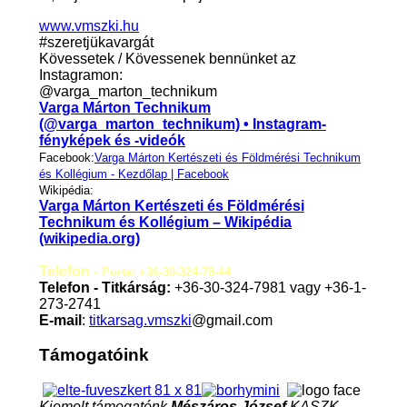
www.vmszki.hu
#szeretjükavargát
Kövessetek / Kövessenek bennünket az
Instagramon:
@varga_marton_technikum
Varga Márton Technikum
(@varga_marton_technikum) • Instagram-
fényképek és -videók
Facebook:
Varga Márton Kertészeti és Földmérési Technikum
és Kollégium - Kezdőlap | Facebook
Wikipédia:
Varga Márton Kertészeti és Földmérési
Technikum és Kollégium – Wikipédia
(wikipedia.org)
Telefon -
Porta: +36-30-324-78-44
Telefon - Titkárság:
+36-30-324-7981 vagy +36-1-
273-2741
E-mail
:
titkarsag.vmszki
@gmail.com
Támogatóink
Kiemelt támogatónk
Mészáros József
KASZK