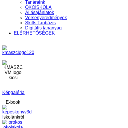
Tanáraink
ÖKOISKOLA
Állásajánlatok
Versenyeredmények
Skills Tanbázis
Digitális tananyag
ELÉRHETŐSÉGEK
Képgaléria
E-book
I
skolánkról