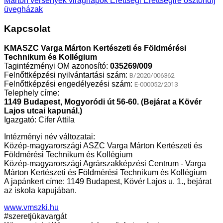
Márton
versenyek
virágnapok
Érettségi
Érettségire
ösztöndíj
üvegházak
Kapcsolat
KMASZC Varga Márton Kertészeti és Földmérési
Technikum és Kollégium
Tagintézményi OM azonosító:
035269/009
Felnőttképzési nyilvántartási szám:
B/2020/006362
Felnőttképzési engedélyezési szám:
E-000052/2013
Telephely címe:
1149 Budapest, Mogyoródi út 56-60. (Bejárat a Kövér
Lajos utcai kapunál.)
Igazgató: Cifer Attila
Intézményi név változatai:
Közép-magyarországi ASZC Varga Márton Kertészeti és
Földmérési Technikum és Kollégium
Közép-magyarországi Agrárszakképzési Centrum - Varga
Márton Kertészeti és Földmérési Technikum és Kollégium
A japánkert címe: 1149 Budapest, Kövér Lajos u. 1., bejárat
az iskola kapujában.
www.vmszki.hu
#szeretjükavargát