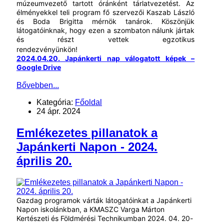
múzeumvezető tartott óránként tárlatvezetést. Az
élményekkel teli program fő szervezői Kaszab László
és Boda Brigitta mérnök tanárok. Köszönjük
látogatóinknak, hogy ezen a szombaton nálunk jártak
és részt vettek egzotikus
rendezvényünkön!
#szeretjükavargát#japánkert#zuglóijapán
2024.04.20. Japánkerti nap válogatott képek –
Google Drive
Bővebben...
Kategória:
Főoldal
24 ápr. 2024
Emlékezetes pillanatok a
Japánkerti Napon - 2024.
április 20.
Gazdag programok várták látogatóinkat a Japánkerti
Napon iskolánkban, a KMASZC Varga Márton
Kertészeti és Földmérési Technikumban 2024. 04. 20-