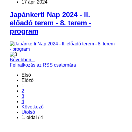
17 ápr. 2024
Japánkerti Nap 2024 - II.
előadó terem - 8. terem -
program
Bővebben...
Feliratkozás az RSS csatornára
Első
Előző
1
2
3
4
Következő
Utolsó
1. oldal / 4