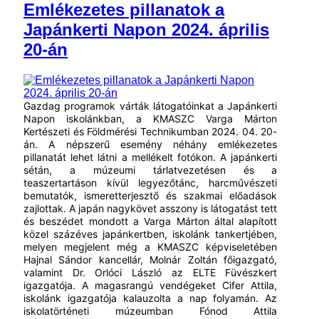
Emlékezetes pillanatok a
Japánkerti Napon 2024. április
20-án
Gazdag programok várták látogatóinkat a Japánkerti
Napon iskolánkban, a KMASZC Varga Márton
Kertészeti és Földmérési Technikumban 2024. 04. 20-
án. A népszerű esemény néhány emlékezetes
pillanatát lehet látni a mellékelt fotókon. A japánkerti
sétán, a múzeumi tárlatvezetésen és a
teaszertartáson kívül legyezőtánc, harcművészeti
bemutatók, ismeretterjesztő és szakmai előadások
zajlottak. A japán nagykövet asszony is látogatást tett
és beszédet mondott a Varga Márton által alapított
közel százéves japánkertben, iskolánk tankertjében,
melyen megjelent még a KMASZC képviseletében
Hajnal Sándor kancellár, Molnár Zoltán főigazgató,
valamint Dr. Orlóci László az ELTE Füvészkert
igazgatója. A magasrangú vendégeket Cifer Attila,
iskolánk igazgatója kalauzolta a nap folyamán. Az
iskolatörténeti múzeumban Fónod Attila