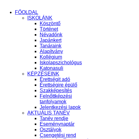
FŐOLDAL
ISKOLÁNK
Köszöntő
Történet
Névadónk
Japánkert
Tanáraink
Alapítvány
Kollégium
Iskolapszichológus
Katonasuli
KÉPZÉSEINK
Érettségit adó
Érettségire épülő
Szakképesítés
Felnőttképzési
tanfolyamok
Jelentkezési lapok
AKTUÁLIS TANÉV
Tanév rendje
Eseménynaptár
Osztályok
Csengetési rend