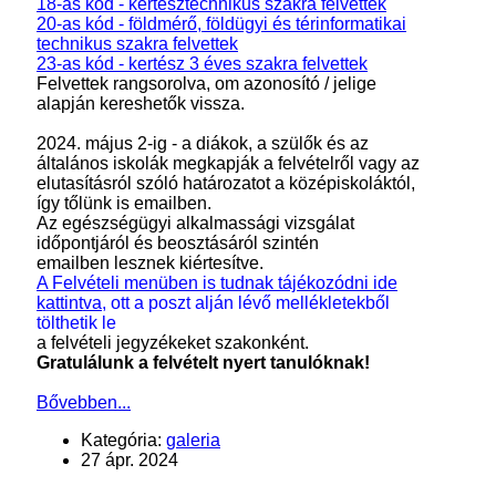
18-as kód - kertésztechnikus szakra felvettek
20-as kód - földmérő, földügyi és térinformatikai
technikus szakra felvettek
23-as kód - kertész 3 éves szakra felvettek
Felvettek rangsorolva, om azonosító / jelige
alapján kereshetők vissza.
2024. május 2-ig - a diákok, a szülők és az
általános iskolák megkapják a felvételről vagy az
elutasításról szóló határozatot a középiskoláktól,
így tőlünk is emailben.
Az egészségügyi alkalmassági vizsgálat
időpontjáról és beosztásáról szintén
emailben lesznek kiértesítve.
A Felvételi menüben is tudnak tájékozódni ide
kattintva
, ott a poszt alján lévő mellékletekből
tölthetik le
a felvételi jegyzékeket szakonként.
Gratulálunk a felvételt nyert tanulóknak!
Bővebben...
Kategória:
galeria
27 ápr. 2024