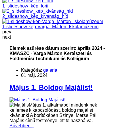
1_slideshow_kép_torii
2_slideshow_kép_kívánság_híd
1-slideshow-kep-Varga_Márton_Iskolamúzeum
prev
next
Elemek szűrése dátum szerint: április 2024 -
KMASZC - Varga Márton Kertészeti és
Földmérési Technikum és Kollégium
Kategória:
galeria
01 máj. 2024
Május 1. Boldog Majálist!
Május 1. alkalmából mindenkinek
kellemes kikapcsolódást, boldog majálist
kívánunk! A borítóképen Szinyei Merse Pál
Majális című festménye lett felhasználva.
Bővebben...