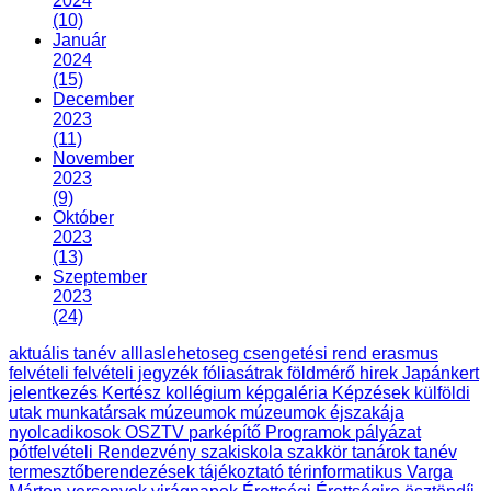
2024
(10)
Január
2024
(15)
December
2023
(11)
November
2023
(9)
Október
2023
(13)
Szeptember
2023
(24)
aktuális tanév
alllaslehetoseg
csengetési rend
erasmus
felvételi
felvételi jegyzék
fóliasátrak
földmérő
hirek
Japánkert
jelentkezés
Kertész
kollégium
képgaléria
Képzések
külföldi
utak
munkatársak
múzeumok
múzeumok éjszakája
nyolcadikosok
OSZTV
parképítő
Programok
pályázat
pótfelvételi
Rendezvény
szakiskola
szakkör
tanárok
tanév
termesztőberendezések
tájékoztató
térinformatikus
Varga