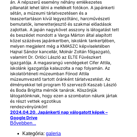
án. A népszerű esemény néhány emlékezetes
pillanatát lehet látni a mellékelt fotókon. A japánkerti
sétán, a múzeumi tárlatvezetésen és a
teaszertartáson kívül legyezőtánc, harcművészeti
bemutatók, ismeretterjesztő és szakmai előadások
zajlottak. A japán nagykövet asszony is látogatást tett
és beszédet mondott a Varga Márton által alapított
közel százéves japánkertben, iskolánk tankertjében,
melyen megjelent még a KMASZC képviseletében
Hajnal Sándor kancellár, Molnár Zoltán főigazgató,
valamint Dr. Orlóci László az ELTE Füvészkert
igazgatója. A magasrangú vendégeket Cifer Attila,
iskolánk igazgatója kalauzolta a nap folyamán. Az
iskolatörténeti múzeumban Fónod Attila
múzeumvezető tartott óránként tárlatvezetést. Az
élményekkel teli program fő szervezői Kaszab László
és Boda Brigitta mérnök tanárok. Köszönjük
látogatóinknak, hogy ezen a szombaton nálunk jártak
és részt vettek egzotikus
rendezvényünkön!
#szeretjükavargát#japánkert#zuglóijapán
2024.04.20. Japánkerti nap válogatott képek –
Google Drive
Bővebben...
Kategória:
galeria