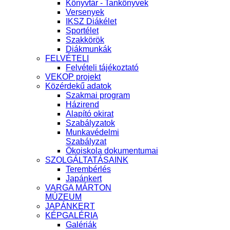
Könyvtár - Tankönyvek
Versenyek
IKSZ Diákélet
Sportélet
Szakkörök
Diákmunkák
FELVÉTELI
Felvételi tájékoztató
VEKOP projekt
Közérdekű adatok
Szakmai program
Házirend
Alapító okirat
Szabályzatok
Munkavédelmi
Szabályzat
Ökoiskola dokumentumai
SZOLGÁLTATÁSAINK
Terembérlés
Japánkert
VARGA MÁRTON
MÚZEUM
JAPÁNKERT
KÉPGALÉRIA
Galériák