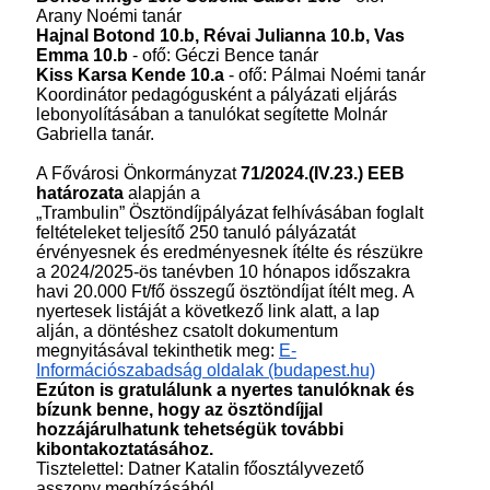
Arany Noémi tanár
Hajnal Botond 10.b, Révai Julianna 10.b, Vas
Emma 10.b
- ofő: Géczi Bence tanár
Kiss Karsa Kende 10.a
- ofő: Pálmai Noémi tanár
Koordinátor pedagógusként a pályázati eljárás
lebonyolításában a tanulókat segítette Molnár
Gabriella tanár.
A Fővárosi Önkormányzat
71/2024.(IV.23.) EEB
határozata
alapján a
„Trambulin” Ösztöndíjpályázat felhívásában foglalt
feltételeket teljesítő 250 tanuló pályázatát
érvényesnek és eredményesnek ítélte és részükre
a 2024/2025-ös tanévben 10 hónapos időszakra
havi 20.000 Ft/fő összegű ösztöndíjat ítélt meg.
A
nyertesek listáját a következő link alatt, a lap
alján, a döntéshez csatolt dokumentum
megnyitásával tekinthetik meg:
E-
Információszabadság oldalak (budapest.hu)
Ezúton is gratulálunk a nyertes tanulóknak és
bízunk benne, hogy az ösztöndíjjal
hozzájárulhatunk tehetségük további
kibontakoztatásához
.
Tisztelettel:
Datner Katalin
főosztályvezető
asszony megbízásából