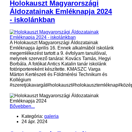
Holokauszt Magyarországi
Áldozatainak Emléknapja 2024
- iskolánkban
A Holokauszt Magyarországi Áldozatainak
Emléknapja április 16. Ennek alkalmából iskolánk
megemlékezést tartott a 9. évfolyam tanulóival,
melynek szervező tanárai: Kovács Tamás, Hegyi
Borbála. A fotókat Antics Katalin tanár iskolánk
fotóriportereként készítette. KMASZC Varga
Márton Kertészeti és Földmérési Technikum és
Kollégium
#szeretjükavargát
#holokauszt
#holokausztemléknap
#közép
Bővebben...
Kategória:
galeria
24 ápr. 2024