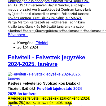
Ünnepségén ő is dobogóra állhatott 2024. április 26-
án. Az OSZTV versenyen Hajnal Sándor, a Közép-
magyarországi Agrárszakképzési Centrum kancellárja
nyújtott át neki elismerő oklevelet. Felkészítő tanára:
Kovács Andrea. Gratulálunk iskolánk, a KMASZC
Varga Márton Kertészeti és Földmérési Technikum
kiváló tanulójának és felkészítő tanárának a szép
sikerhez!
#szeretjükavargát
#osztv
#szakmasztár
#szakmasztárf
Bővebben...
Kategória:
Főoldal
28 ápr. 2024
Felvételi - Felvettek jegyzéke
2024-2025. tanévre
Kedves Felvételiző Nyolcadikos Diákok!
Tisztelt Szülők!
Felvételi tájékoztató 2024-
2025-ös tanévre
A végleges felvételi jegyzékek szakonként (2024.
április 26.) ide kattintva nézhetők meg: