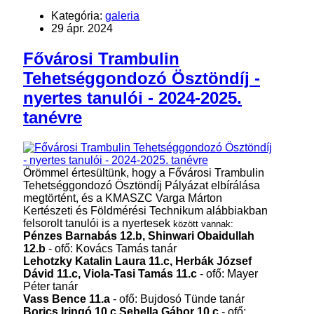
Kategória:
galeria
29 ápr. 2024
Fővárosi Trambulin
Tehetséggondozó Ösztöndíj -
nyertes tanulói - 2024-2025.
tanévre
Örömmel értesültünk, hogy a Fővárosi Trambulin
Tehetséggondozó Ösztöndíj Pályázat elbírálása
megtörtént, és a KMASZC Varga Márton
Kertészeti és Földmérési Technikum alábbiakban
felsorolt tanulói is a nyertesek
között vannak:
Pénzes Barnabás 12.b, Shinwari Obaidullah
12.b
- ofő: Kovács Tamás tanár
Lehotzky Katalin Laura 11.c, Herbák József
Dávid 11.c, Viola-Tasi Tamás 11.c
- ofő: Mayer
Péter tanár
Vass Bence 11.a
- ofő: Bujdosó Tünde tanár
Borics Iringó 10.c Sebella Gábor 10.c
- ofő: