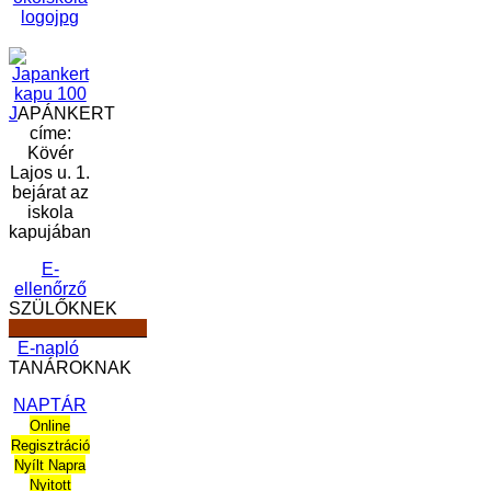
J
APÁNKERT
címe:
Kövér
Lajos u. 1.
bejárat az
iskola
kapujában
E-
ellenőrző
SZÜLŐKNEK
______________
E-napló
TANÁROKNAK
NAPTÁR
Online
Regisztráció
Nyílt Napra
Nyitott