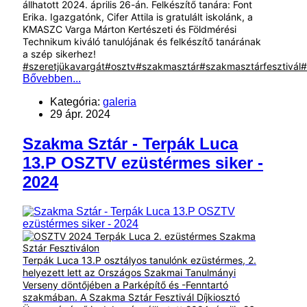
állhatott 2024. április 26-án. Felkészítő tanára: Font
Erika. Igazgatónk, Cifer Attila is gratulált iskolánk, a
KMASZC Varga Márton Kertészeti és Földmérési
Technikum kiváló tanulójának és felkészítő tanárának
a szép sikerhez!
#szeretjükavargát
#osztv
#szakmasztár
#szakmasztárfesztivál
#
Bővebben...
Kategória:
galeria
29 ápr. 2024
Szakma Sztár - Terpák Luca
13.P OSZTV ezüstérmes siker -
2024
Terpák Luca 13.P osztályos tanulónk ezüstérmes, 2.
helyezett lett az Országos Szakmai Tanulmányi
Verseny döntőjében a Parképítő és -Fenntartó
szakmában.
A Szakma Sztár Fesztivál Díjkiosztó