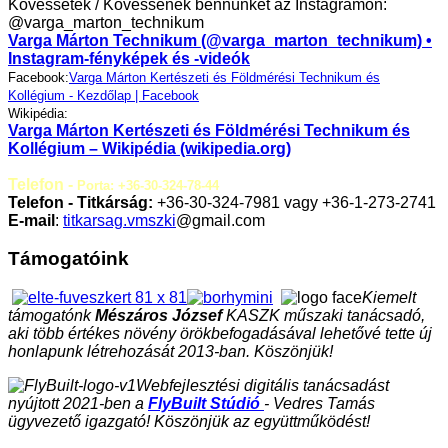
Kövessetek / Kövessenek bennünket az Instagramon:
@varga_marton_technikum
Varga Márton Technikum (@varga_marton_technikum) •
Instagram-fényképek és -videók
Facebook:
Varga Márton Kertészeti és Földmérési Technikum és
Kollégium - Kezdőlap | Facebook
Wikipédia:
Varga Márton Kertészeti és Földmérési Technikum és
Kollégium – Wikipédia (wikipedia.org)
Telefon -
Porta: +36-30-324-78-44
Telefon - Titkárság:
+36-30-324-7981 vagy +36-1-273-2741
E-mail
:
titkarsag.vmszki
@gmail.com
Támogatóink
Kiemelt
támogatónk
Mészáros József
KASZK műszaki tanácsadó,
aki több értékes növény örökbefogadásával lehetővé tette új
honlapunk létrehozását 2013-ban. Köszönjük!
Webfejlesztési digitális tanácsadást
nyújtott 2021-ben a
FlyBuilt Stúdió
- Vedres Tamás
ügyvezető igazgató! Köszönjük az együttműködést!