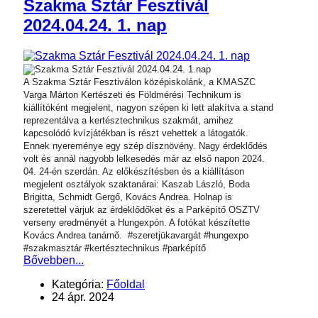
Szakma Sztár Fesztivál
2024.04.24. 1. nap
A Szakma Sztár Fesztiválon középiskolánk, a KMASZC
Varga Márton Kertészeti és Földmérési Technikum is
kiállítóként megjelent, nagyon szépen ki lett alakítva a stand
reprezentálva a kertésztechnikus szakmát, amihez
kapcsolódó kvízjátékban is részt vehettek a látogatók.
Ennek nyereménye egy szép dísznövény. Nagy érdeklődés
volt és annál nagyobb lelkesedés már az első napon 2024.
04. 24-én szerdán. Az előkészítésben és a kiállításon
megjelent osztályok szaktanárai: Kaszab László, Boda
Brigitta, Schmidt Gergő, Kovács Andrea. Holnap is
szeretettel várjuk az érdeklődőket és a Parképítő OSZTV
verseny eredményét a Hungexpón. A fotókat készítette
Kovács Andrea tanárnő.
#szeretjükavargát
#hungexpo
#szakmasztár
#kertésztechnikus
#parképítő
Bővebben...
Kategória:
Főoldal
24 ápr. 2024