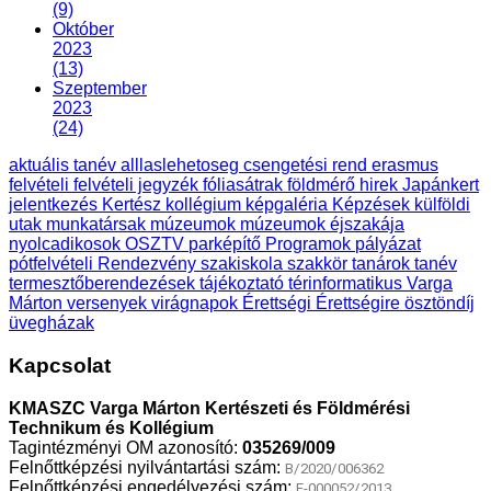
(9)
Október
2023
(13)
Szeptember
2023
(24)
aktuális tanév
alllaslehetoseg
csengetési rend
erasmus
felvételi
felvételi jegyzék
fóliasátrak
földmérő
hirek
Japánkert
jelentkezés
Kertész
kollégium
képgaléria
Képzések
külföldi
utak
munkatársak
múzeumok
múzeumok éjszakája
nyolcadikosok
OSZTV
parképítő
Programok
pályázat
pótfelvételi
Rendezvény
szakiskola
szakkör
tanárok
tanév
termesztőberendezések
tájékoztató
térinformatikus
Varga
Márton
versenyek
virágnapok
Érettségi
Érettségire
ösztöndíj
üvegházak
Kapcsolat
KMASZC Varga Márton Kertészeti és Földmérési
Technikum és Kollégium
Tagintézményi OM azonosító:
035269/009
Felnőttképzési nyilvántartási szám:
B/2020/006362
Felnőttképzési engedélyezési szám:
E-000052/2013