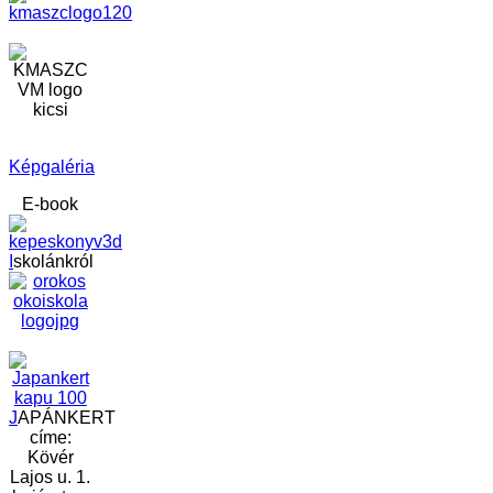
Képgaléria
E-book
I
skolánkról
J
APÁNKERT
címe:
Kövér
Lajos u. 1.