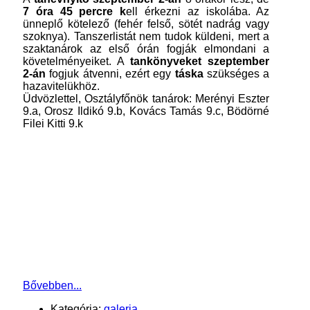
7 óra 45 percre k
ell érkezni az iskolába. Az
ünneplő kötelező (fehér felső, sötét nadrág vagy
szoknya). Tanszerlistát nem tudok küldeni, mert a
szaktanárok az első órán fogják elmondani a
követelményeiket. A
tankönyveket szeptember
2-án
fogjuk átvenni, ezért egy
táska
szükséges a
hazavitelükhöz.
Üdvözlettel, Osztályfőnök tanárok: Merényi Eszter
9.a, Orosz Ildikó 9.b, Kovács Tamás 9.c, Bödörné
Filei Kitti 9.k
Bővebben...
Kategória:
galeria