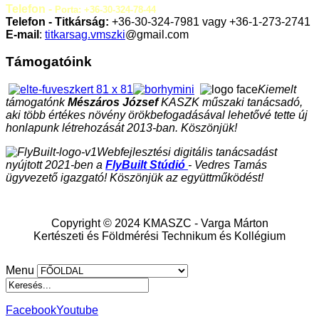
Telefon -
Porta: +36-30-324-78-44
Telefon - Titkárság:
+36-30-324-7981 vagy +36-1-273-2741
E-mail
:
titkarsag.vmszki
@gmail.com
Támogatóink
Kiemelt
támogatónk
Mészáros József
KASZK műszaki tanácsadó,
aki több értékes növény örökbefogadásával lehetővé tette új
honlapunk létrehozását 2013-ban. Köszönjük!
Webfejlesztési digitális tanácsadást
nyújtott 2021-ben a
FlyBuilt Stúdió
- Vedres Tamás
ügyvezető igazgató! Köszönjük az együttműködést!
Copyright © 2024 KMASZC - Varga Márton
Kertészeti és Földmérési Technikum és Kollégium
Menu
Facebook
Youtube