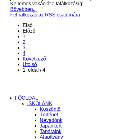
Kellemes vakációt a találkozásig!
Bővebben...
Feliratkozás az RSS csatornára
Első
Előző
1
2
3
4
Következő
Utolsó
1. oldal / 4
FŐOLDAL
ISKOLÁNK
Köszöntő
Történet
Névadónk
Japánkert
Tanáraink
Alapítvány