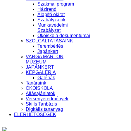
Szakmai program
Házirend
Alapító okirat
Szabályzatok
Munkavédelmi
Szabályzat
Ökoiskola dokumentumai
SZOLGÁLTATÁSAINK
Terembérlés
Japánkert
VARGA MÁRTON
MÚZEUM
JAPÁNKERT
KÉPGALÉRIA
Galériák
Tanáraink
ÖKOISKOLA
Állásajánlatok
Versenyeredmények
Skills Tanbázis
Digitális tananyag
ELÉRHETŐSÉGEK