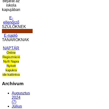
bejárat az
iskola
kapujában
E-
ellenőrző
SZÜLŐKNEK
______________
E-napló
TANÁROKNAK
NAPTÁR
Online
Regisztráció
Nyílt Napra
Nyitott
kapukra
ide kattintva
Archívum
Augusztus
2024
(7)
Július