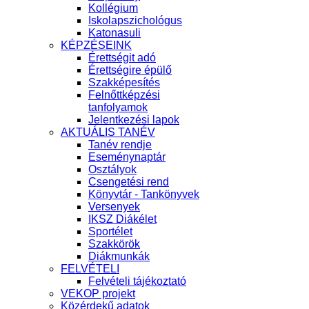
Kollégium
Iskolapszichológus
Katonasuli
KÉPZÉSEINK
Érettségit adó
Érettségire épülő
Szakképesítés
Felnőttképzési
tanfolyamok
Jelentkezési lapok
AKTUÁLIS TANÉV
Tanév rendje
Eseménynaptár
Osztályok
Csengetési rend
Könyvtár - Tankönyvek
Versenyek
IKSZ Diákélet
Sportélet
Szakkörök
Diákmunkák
FELVÉTELI
Felvételi tájékoztató
VEKOP projekt
Közérdekű adatok