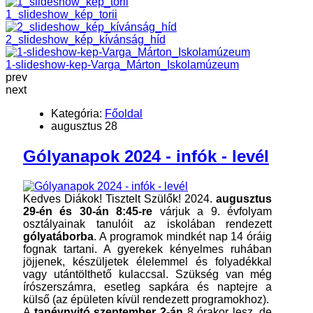
1_slideshow_kép_torii
2_slideshow_kép_kívánság_híd
1-slideshow-kep-Varga_Márton_Iskolamúzeum
prev
next
Kategória:
Főoldal
augusztus 28
Gólyanapok 2024 - infók - levél
Kedves Diákok! Tisztelt Szülők! 2024.
augusztus
29-én és 30-án 8:45-re
várjuk a 9. évfolyam
osztályainak tanulóit az iskolában rendezett
gólyatáborba
. A programok mindkét nap 14 óráig
fognak tartani. A gyerekek kényelmes ruhában
jöjjenek, készüljetek élelemmel és folyadékkal
vagy utántölthető kulaccsal. Szükség van még
írószerszámra, esetleg sapkára és naptejre a
külső (az épületen kívül rendezett programokhoz).
A
tanévnyitó szeptember 2-án
8 órakor lesz, de