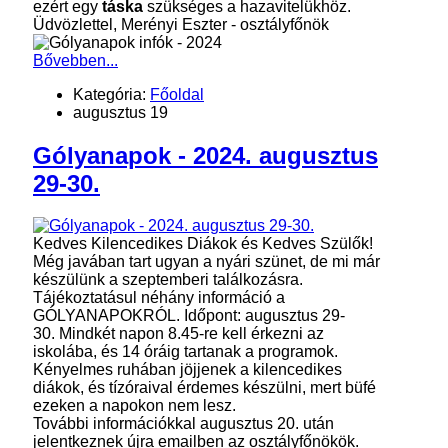
ezért egy
táska
szükséges a hazavitelükhöz.
Üdvözlettel, Merényi Eszter - osztályfőnök
Bővebben...
Kategória:
Főoldal
augusztus 19
Gólyanapok - 2024. augusztus
29-30.
Kedves Kilencedikes Diákok és Kedves Szülők!
Még javában tart ugyan a nyári szünet, de mi már
készülünk a szeptemberi találkozásra.
Tájékoztatásul néhány információ a
GÓLYANAPOKRÓL. Időpont: augusztus 29-
30. Mindkét napon 8.45-re kell érkezni az
iskolába, és 14 óráig tartanak a programok.
Kényelmes ruhában jöjjenek a kilencedikes
diákok, és tízóraival érdemes készülni, mert büfé
ezeken a napokon nem lesz.
További információkkal augusztus 20. után
jelentkeznek újra emailben az osztályfőnökök.