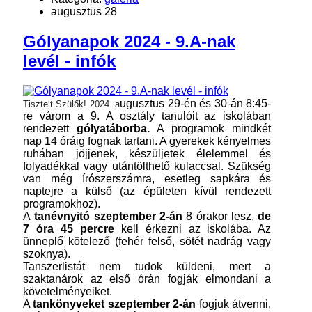
augusztus 28
Gólyanapok 2024 - 9.A-nak
levél - infók
ugusztus 29-én és 30-án 8:45-
Tisztelt Szülők! 2024. a
re várom a 9. A osztály tanulóit az iskolában
rendezett
gólyatáborba.
A programok mindkét
nap 14 óráig fognak tartani. A gyerekek kényelmes
ruhában jöjjenek, készüljetek élelemmel és
folyadékkal vagy utántölthető kulaccsal. Szükség
van még írószerszámra, esetleg sapkára és
naptejre a külső (az épületen kívül rendezett
programokhoz).
A
tanévnyitó szeptember 2-án
8 órakor lesz,
de
7 óra 45 percre
kell érkezni az iskolába. Az
ünneplő kötelező (fehér felső, sötét nadrág vagy
szoknya).
Tanszerlistát nem tudok küldeni, mert a
szaktanárok az első órán fogják elmondani a
követelményeiket.
A
tankönyveket szeptember 2-án
fogjuk átvenni,