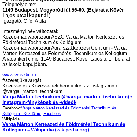
Telephely címe:
1149 Budapest, Mogyoródi út 56-60. (Bejárat a Kövér
Lajos utcai kapunál.)
Igazgató: Cifer Attila
Intézményi név változatai:
Közép-magyarországi ASZC Varga Márton Kertészeti és
Földmérési Technikum és Kollégium
Közép-magyarországi Agrárszakképzési Centrum - Varga
Márton Kertészeti és Földmérési Technikum és Kollégium
A japánkert címe: 1149 Budapest, Kövér Lajos u. 1., bejárat
az iskola kapujában.
www.vmszki.hu
#szeretjükavargát
Kövessetek / Kövessenek bennünket az Instagramon:
@varga_marton_technikum
Varga Márton Technikum (@varga_marton_technikum) •
Instagram-fényképek és -videók
Facebook:
Varga Márton Kertészeti és Földmérési Technikum és
Kollégium - Kezdőlap | Facebook
Wikipédia:
Varga Márton Kertészeti és Földmérési Technikum és
Kollégium – Wikipédia (wikipedia.org)