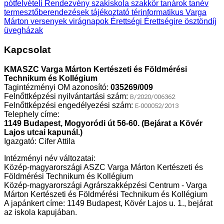
pótfelvételi
Rendezvény
szakiskola
szakkör
tanárok
tanév
termesztőberendezések
tájékoztató
térinformatikus
Varga
Márton
versenyek
virágnapok
Érettségi
Érettségire
ösztöndíj
üvegházak
Kapcsolat
KMASZC Varga Márton Kertészeti és Földmérési
Technikum és Kollégium
Tagintézményi OM azonosító:
035269/009
Felnőttképzési nyilvántartási szám:
B/2020/006362
Felnőttképzési engedélyezési szám:
E-000052/2013
Telephely címe:
1149 Budapest, Mogyoródi út 56-60. (Bejárat a Kövér
Lajos utcai kapunál.)
Igazgató: Cifer Attila
Intézményi név változatai:
Közép-magyarországi ASZC Varga Márton Kertészeti és
Földmérési Technikum és Kollégium
Közép-magyarországi Agrárszakképzési Centrum - Varga
Márton Kertészeti és Földmérési Technikum és Kollégium
A japánkert címe: 1149 Budapest, Kövér Lajos u. 1., bejárat
az iskola kapujában.