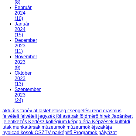
(8)
Február
2024
(10)
Január
2024
(15)
December
2023
(11)
November
2023
(9)
Október
2023
(13)
Szeptember
2023
(24)
aktuális tanév
alllaslehetoseg
csengetési rend
erasmus
felvételi
felvételi jegyzék
fóliasátrak
földmérő
hirek
Japánkert
jelentkezés
Kertész
kollégium
képgaléria
Képzések
külföldi
utak
munkatársak
múzeumok
múzeumok éjszakája
nyolcadikosok
OSZTV
parképítő
Programok
pályázat