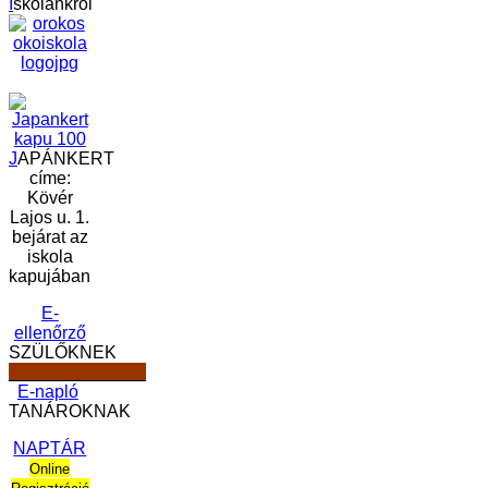
I
skolánkról
J
APÁNKERT
címe:
Kövér
Lajos u. 1.
bejárat az
iskola
kapujában
E-
ellenőrző
SZÜLŐKNEK
______________
E-napló
TANÁROKNAK
NAPTÁR
Online