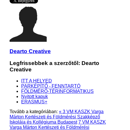
Dearto Creative
Legfrissebbek a szerzőtől: Dearto
Creative
ITT A HELYED
PARKÉPÍTŐ - FENNTARTÓ
FÖLDMÉRŐ-TÉRINFORMATIKUS
Nyitott kapuk
ERASMUS+
Tovább a kategóriában:
« 3 VM KASZK Varga
Márton Kertészeti és Földmérési Szakképző
Iskolája és Kollégiuma Budapest
7 VM KASZK
Varga Márton Kertészeti és Földmérési