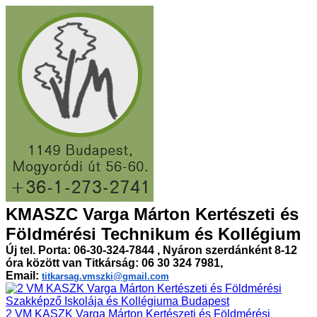
KMASZC Varga Márton Kertészeti és
Földmérési Technikum és Kollégium
Új tel. Porta: 06-30-324-7844 , Nyáron szerdánként 8-12
óra között van Titkárság: 06 30 324 7981,
Email:
titkarsag.vmszki@gmail.com
2 VM KASZK Varga Márton Kertészeti és Földmérési