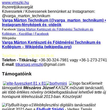
www.vmszki.hu
#szeretjükavargát
Kövessetek / Kövessenek bennünket az Instagramon:
@varga_marton_technikum
Varga Márton Technikum (@varga_marton_technikum) •
Instagram-fényképek és -videók
Facebook:
Varga Márton Kertészeti és Földmérési Technikum és
Kollégium - Kezdőlap | Facebook
Wikipédia:
Varga Márton Kertészeti és Földmérési Technikum és
Kollégium – Wikipédia (wikipedia.org)
Telefon -
Porta: +36-30-324-78-44
Telefon - Titkárság:
+36-30-324-7981 vagy +36-1-273-2741
E-mail
:
titkarsag.vmszki
@gmail.com
Támogatóink
Kiemelt
támogatónk
Mészáros József
KASZK műszaki tanácsadó,
aki több értékes növény örökbefogadásával lehetővé tette új
honlapunk létrehozását 2013-ban. Köszönjük!
Webfejlesztési digitális tanácsadást
nyújtott 2021-ben a
FlyBuilt Stúdió
- Vedres Tamás