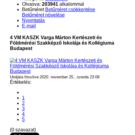
Olvasva:
203941
alkalommal
Betűméret
Betűméret csökkentése
Betűméret növelése
Nyomtatás
E-mail
4 VM KASZK Varga Márton Kertészeti és
Földmérési Szakképző Iskolája és Kollégiuma
Budapest
Utoljára frissítve:2020. november 25., szerda 23:08
Értékelés:
1
2
3
4
5
(0 szavazat)