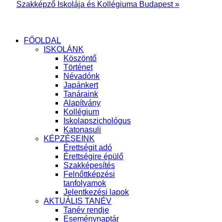
Szakképző Iskolája és Kollégiuma Budapest »
FŐOLDAL
ISKOLÁNK
Köszöntő
Történet
Névadónk
Japánkert
Tanáraink
Alapítvány
Kollégium
Iskolapszichológus
Katonasuli
KÉPZÉSEINK
Érettségit adó
Érettségire épülő
Szakképesítés
Felnőttképzési
tanfolyamok
Jelentkezési lapok
AKTUÁLIS TANÉV
Tanév rendje
Eseménynaptár