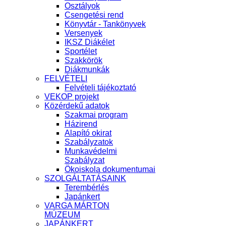
Osztályok
Csengetési rend
Könyvtár - Tankönyvek
Versenyek
IKSZ Diákélet
Sportélet
Szakkörök
Diákmunkák
FELVÉTELI
Felvételi tájékoztató
VEKOP projekt
Közérdekű adatok
Szakmai program
Házirend
Alapító okirat
Szabályzatok
Munkavédelmi
Szabályzat
Ökoiskola dokumentumai
SZOLGÁLTATÁSAINK
Terembérlés
Japánkert
VARGA MÁRTON
MÚZEUM
JAPÁNKERT