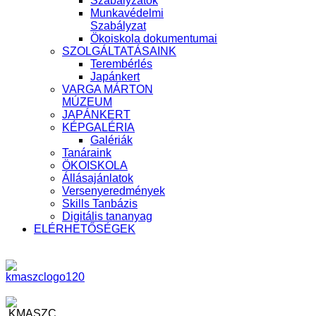
Szabályzatok
Munkavédelmi
Szabályzat
Ökoiskola dokumentumai
SZOLGÁLTATÁSAINK
Terembérlés
Japánkert
VARGA MÁRTON
MÚZEUM
JAPÁNKERT
KÉPGALÉRIA
Galériák
Tanáraink
ÖKOISKOLA
Állásajánlatok
Versenyeredmények
Skills Tanbázis
Digitális tananyag
ELÉRHETŐSÉGEK