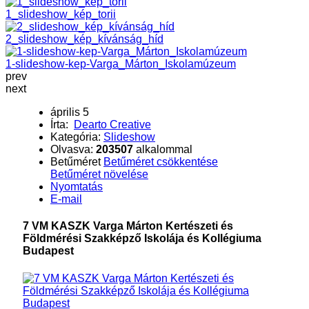
1_slideshow_kép_torii
2_slideshow_kép_kívánság_híd
1-slideshow-kep-Varga_Márton_Iskolamúzeum
prev
next
április 5
Írta:
Dearto Creative
Kategória:
Slideshow
Olvasva:
203507
alkalommal
Betűméret
Betűméret csökkentése
Betűméret növelése
Nyomtatás
E-mail
7 VM KASZK Varga Márton Kertészeti és
Földmérési Szakképző Iskolája és Kollégiuma
Budapest