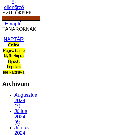
E-
ellenőrző
SZÜLŐKNEK
______________
E-napló
TANÁROKNAK
NAPTÁR
Online
Regisztráció
Nyílt Napra
Nyitott
kapukra
ide kattintva
Archívum
Augusztus
2024
(7)
Július
2024
(6)
Június
2024