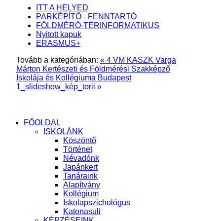
ITT A HELYED
PARKÉPÍTŐ - FENNTARTÓ
FÖLDMÉRŐ-TÉRINFORMATIKUS
Nyitott kapuk
ERASMUS+
Tovább a kategóriában:
« 4 VM KASZK Varga
Márton Kertészeti és Földmérési Szakképző
Iskolája és Kollégiuma Budapest
1_slideshow_kép_torii »
FŐOLDAL
ISKOLÁNK
Köszöntő
Történet
Névadónk
Japánkert
Tanáraink
Alapítvány
Kollégium
Iskolapszichológus
Katonasuli
KÉPZÉSEINK