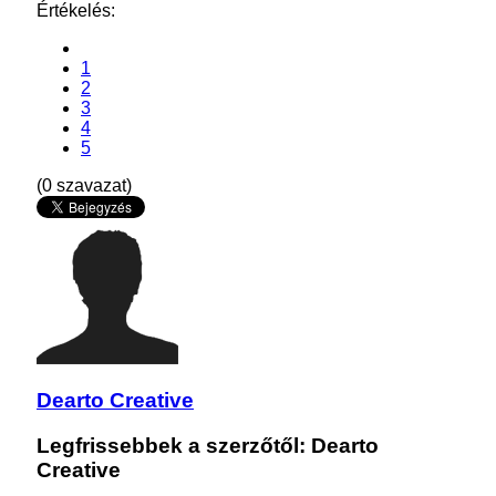
Értékelés:
1
2
3
4
5
(0 szavazat)
Dearto Creative
Legfrissebbek a szerzőtől: Dearto
Creative