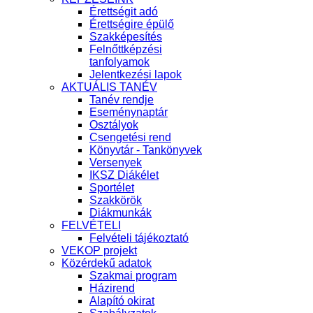
Érettségit adó
Érettségire épülő
Szakképesítés
Felnőttképzési
tanfolyamok
Jelentkezési lapok
AKTUÁLIS TANÉV
Tanév rendje
Eseménynaptár
Osztályok
Csengetési rend
Könyvtár - Tankönyvek
Versenyek
IKSZ Diákélet
Sportélet
Szakkörök
Diákmunkák
FELVÉTELI
Felvételi tájékoztató
VEKOP projekt
Közérdekű adatok
Szakmai program
Házirend
Alapító okirat