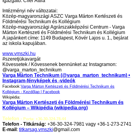
Igazgató: Cifer Attila
Intézményi név változatai:
Közép-magyarországi ASZC Varga Márton Kertészeti és
Földmérési Technikum és Kollégium
Közép-magyarországi Agrárszakképzési Centrum - Varga
Márton Kertészeti és Földmérési Technikum és Kollégium
A japánkert címe: 1149 Budapest, Kövér Lajos u. 1., bejárat
az iskola kapujában.
www.vmszki.hu
#szeretjükavargát
Kövessetek / Kövessenek bennünket az Instagramon:
@varga_marton_technikum
Varga Márton Technikum (@varga_marton_technikum) •
Instagram-fényképek és -videók
Facebook:
Varga Márton Kertészeti és Földmérési Technikum és
Kollégium - Kezdőlap | Facebook
Wikipédia:
Varga Márton Kertészeti és Földmérési Technikum és
Kollégium – Wikipédia (wikipedia.org)
Telefon -
Porta: +36-30-324-78-44
Telefon - Titkárság:
+36-30-324-7981 vagy +36-1-273-2741
E-mail
:
titkarsag.vmszki
@gmail.com