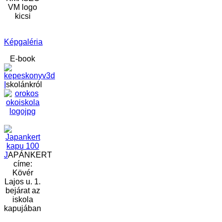
Képgaléria
E-book
I
skolánkról
J
APÁNKERT
címe:
Kövér
Lajos u. 1.
bejárat az
iskola
kapujában