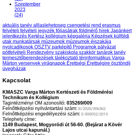
Szeptember
2023
(24)
aktuális tanév
alllaslehetoseg
csengetési rend
erasmus
felvételi
felvételi jegyzék
fóliasátrak
földmérő
hirek
Japánkert
jelentkezés
Kertész
kollégium
képgaléria
Képzések
külföldi
utak
munkatársak
múzeumok
múzeumok éjszakája
nyolcadikosok
OSZTV
parképítő
Programok
pályázat
pótfelvételi
Rendezvény
szakiskola
szakkör
tanárok
tanév
termesztőberendezések
tájékoztató
térinformatikus
Varga
Márton
versenyek
virágnapok
Érettségi
Érettségire
ösztöndíj
üvegházak
Kapcsolat
KMASZC Varga Márton Kertészeti és Földmérési
Technikum és Kollégium
Tagintézményi OM azonosító:
035269/009
Felnőttképzési nyilvántartási szám:
B/2020/006362
Felnőttképzési engedélyezési szám:
E-000052/2013
Telephely címe:
1149 Budapest, Mogyoródi út 56-60. (Bejárat a Kövér
Lajos utcai kapunál.)