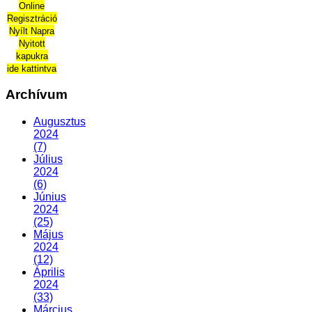
Online
Regisztráció
Nyílt Napra
Nyitott
kapukra
ide kattintva
Archívum
Augusztus
2024
(7)
Július
2024
(6)
Június
2024
(25)
Május
2024
(12)
Április
2024
(33)
Március