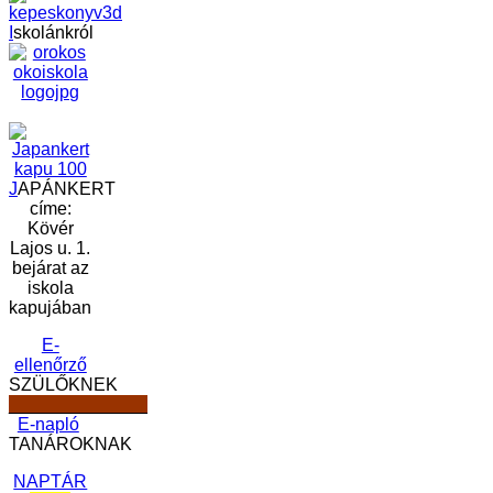
I
skolánkról
J
APÁNKERT
címe:
Kövér
Lajos u. 1.
bejárat az
iskola
kapujában
E-
ellenőrző
SZÜLŐKNEK
______________
E-napló
TANÁROKNAK
NAPTÁR