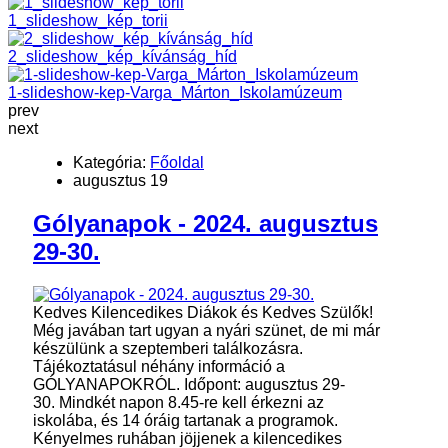
1_slideshow_kép_torii
2_slideshow_kép_kívánság_híd
1-slideshow-kep-Varga_Márton_Iskolamúzeum
prev
next
Kategória:
Főoldal
augusztus 19
Gólyanapok - 2024. augusztus
29-30.
Kedves Kilencedikes Diákok és Kedves Szülők!
Még javában tart ugyan a nyári szünet, de mi már
készülünk a szeptemberi találkozásra.
Tájékoztatásul néhány információ a
GÓLYANAPOKRÓL. Időpont: augusztus 29-
30. Mindkét napon 8.45-re kell érkezni az
iskolába, és 14 óráig tartanak a programok.
Kényelmes ruhában jöjjenek a kilencedikes