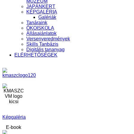
MÚZEUM
JAPÁNKERT
KÉPGALÉRIA
Galériák
Tanáraink
ÖKOISKOLA
Állásajánlatok
Versenyeredmények
Skills Tanbázis
Digitális tananyag
ELÉRHETŐSÉGEK
Képgaléria
E-book