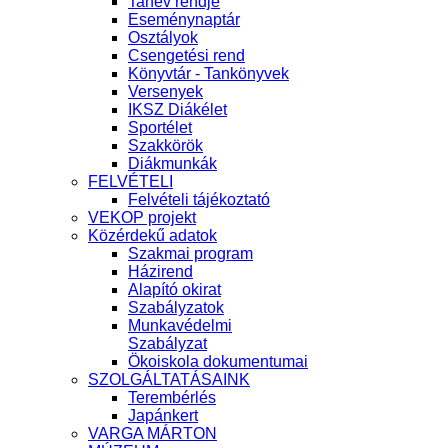
Tanév rendje
Eseménynaptár
Osztályok
Csengetési rend
Könyvtár - Tankönyvek
Versenyek
IKSZ Diákélet
Sportélet
Szakkörök
Diákmunkák
FELVÉTELI
Felvételi tájékoztató
VEKOP projekt
Közérdekű adatok
Szakmai program
Házirend
Alapító okirat
Szabályzatok
Munkavédelmi
Szabályzat
Ökoiskola dokumentumai
SZOLGÁLTATÁSAINK
Terembérlés
Japánkert
VARGA MÁRTON