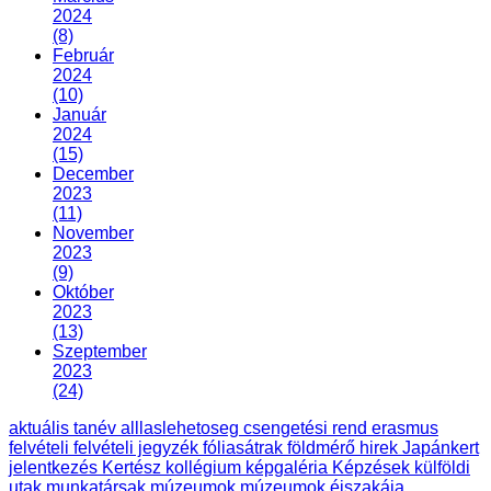
2024
(8)
Február
2024
(10)
Január
2024
(15)
December
2023
(11)
November
2023
(9)
Október
2023
(13)
Szeptember
2023
(24)
aktuális tanév
alllaslehetoseg
csengetési rend
erasmus
felvételi
felvételi jegyzék
fóliasátrak
földmérő
hirek
Japánkert
jelentkezés
Kertész
kollégium
képgaléria
Képzések
külföldi
utak
munkatársak
múzeumok
múzeumok éjszakája