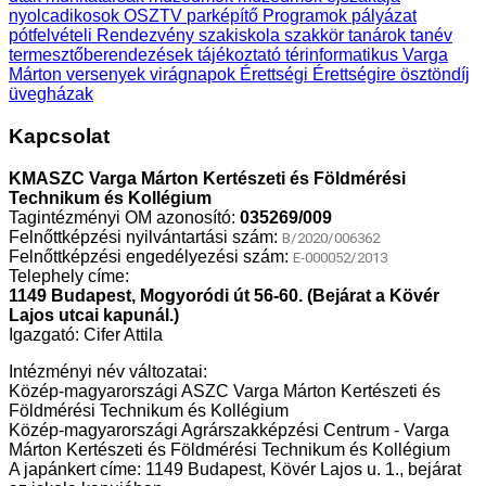
nyolcadikosok
OSZTV
parképítő
Programok
pályázat
pótfelvételi
Rendezvény
szakiskola
szakkör
tanárok
tanév
termesztőberendezések
tájékoztató
térinformatikus
Varga
Márton
versenyek
virágnapok
Érettségi
Érettségire
ösztöndíj
üvegházak
Kapcsolat
KMASZC Varga Márton Kertészeti és Földmérési
Technikum és Kollégium
Tagintézményi OM azonosító:
035269/009
Felnőttképzési nyilvántartási szám:
B/2020/006362
Felnőttképzési engedélyezési szám:
E-000052/2013
Telephely címe:
1149 Budapest, Mogyoródi út 56-60. (Bejárat a Kövér
Lajos utcai kapunál.)
Igazgató: Cifer Attila
Intézményi név változatai:
Közép-magyarországi ASZC Varga Márton Kertészeti és
Földmérési Technikum és Kollégium
Közép-magyarországi Agrárszakképzési Centrum - Varga
Márton Kertészeti és Földmérési Technikum és Kollégium
A japánkert címe: 1149 Budapest, Kövér Lajos u. 1., bejárat