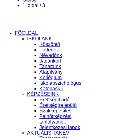
1. oldal / 3
FŐOLDAL
ISKOLÁNK
Köszöntő
Történet
Névadónk
Japánkert
Tanáraink
Alapítvány
Kollégium
Iskolapszichológus
Katonasuli
KÉPZÉSEINK
Érettségit adó
Érettségire épülő
Szakképesítés
Felnőttképzési
tanfolyamok
Jelentkezési lapok
AKTUÁLIS TANÉV