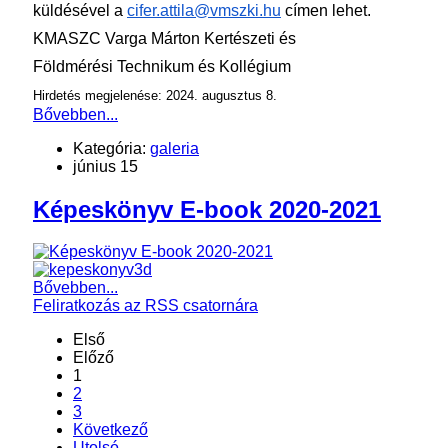
küldésével a
cifer.attila@vmszki.hu
címen lehet.
KMASZC Varga Márton Kertészeti és
Földmérési
Technikum és Kollégium
Hirdetés megjelenése: 2024. augusztus 8.
Bővebben...
Kategória:
galeria
június 15
Képeskönyv E-book 2020-2021
Bővebben...
Feliratkozás az RSS csatornára
Első
Előző
1
2
3
Következő
Utolsó