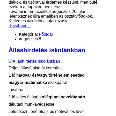
diákok, és tízóraival érdemes készülni, mert büfé
ezeken a napokon nem lesz.
További információkkal augusztus 20. után
jelentkeznek újra emailben az osztályfőnökök.
Kellemes vakációt a találkozásig!
Bővebben...
Kategória:
Főoldal
augusztus 8
Álláshirdetés iskolánkban
Teljes állású oktatót keresünk
1 fő
magyar és/vagy történelem esetleg
magyar-matematika
szakpárral
továbbá
1 fő teljes állású
kollégiumi nevelőtanárt
délutáni munkavégzéssel.
Jelentkezni önéletrajz és motivációs levél