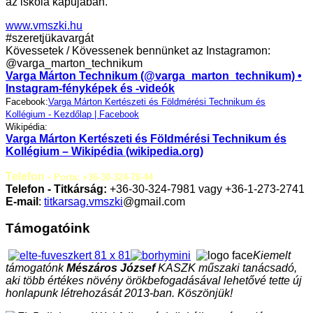
az iskola kapujában.
www.vmszki.hu
#szeretjükavargát
Kövessetek / Kövessenek bennünket az Instagramon:
@varga_marton_technikum
Varga Márton Technikum (@varga_marton_technikum) •
Instagram-fényképek és -videók
Facebook:
Varga Márton Kertészeti és Földmérési Technikum és
Kollégium - Kezdőlap | Facebook
Wikipédia:
Varga Márton Kertészeti és Földmérési Technikum és
Kollégium – Wikipédia (wikipedia.org)
Telefon -
Porta: +36-30-324-78-44
Telefon - Titkárság:
+36-30-324-7981 vagy +36-1-273-2741
E-mail
:
titkarsag.vmszki
@gmail.com
Támogatóink
Kiemelt
támogatónk
Mészáros József
KASZK műszaki tanácsadó,
aki több értékes növény örökbefogadásával lehetővé tette új
honlapunk létrehozását 2013-ban. Köszönjük!