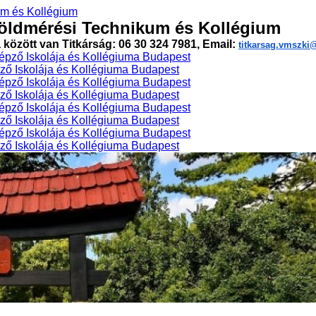
öldmérési Technikum és Kollégium
a között van Titkárság: 06 30 324 7981, Email:
titkarsag.vmszk
ő Iskolája és Kollégiuma Budapest
ő Iskolája és Kollégiuma Budapest
ő Iskolája és Kollégiuma Budapest
ő Iskolája és Kollégiuma Budapest