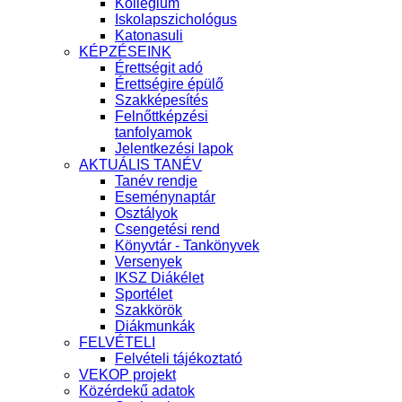
Kollégium
Iskolapszichológus
Katonasuli
KÉPZÉSEINK
Érettségit adó
Érettségire épülő
Szakképesítés
Felnőttképzési
tanfolyamok
Jelentkezési lapok
AKTUÁLIS TANÉV
Tanév rendje
Eseménynaptár
Osztályok
Csengetési rend
Könyvtár - Tankönyvek
Versenyek
IKSZ Diákélet
Sportélet
Szakkörök
Diákmunkák
FELVÉTELI
Felvételi tájékoztató
VEKOP projekt
Közérdekű adatok