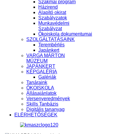
Szakmai program
Házirend
Alapító okirat
Szabályzatok
Munkavédelmi
Szabályzat
Ökoiskola dokumentumai
SZOLGÁLTATÁSAINK
Terembérlés
Japánkert
VARGA MÁRTON
MÚZEUM
JAPÁNKERT
KÉPGALÉRIA
Galériák
Tanáraink
ÖKOISKOLA
Állásajánlatok
Versenyeredmények
Skills Tanbázis
Digitális tananyag
ELÉRHETŐSÉGEK