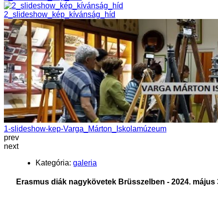
2_slideshow_kép_kívánság_híd
1-slideshow-kep-Varga_Márton_Iskolamúzeum
prev
next
Kategória:
galeria
Erasmus diák nagykövetek Brüsszelben - 2024. május 