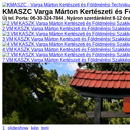
KMASZC Varga Márton Kertészeti és F
Új tel. Porta: 06-30-324-7844 , Nyáron szerdánként 8-12 ór
2 VM KASZK Varga Márton Kertészeti és Földmérési Szakképz
3 VM KASZK Varga Márton Kertészeti és Földmérési Szakképz
4 VM KASZK Varga Márton Kertészeti és Földmérési Szakképz
7 VM KASZK Varga Márton Kertészeti és Földmérési Szakképz
1_slideshow_kép_torii