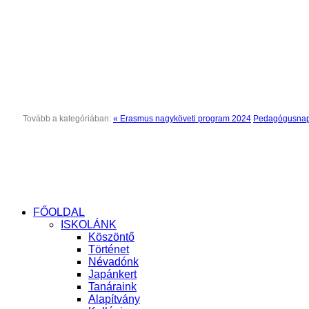
Tovább a kategóriában:
« Erasmus nagyköveti program 2024
Pedagógusnapi
FŐOLDAL
ISKOLÁNK
Köszöntő
Történet
Névadónk
Japánkert
Tanáraink
Alapítvány