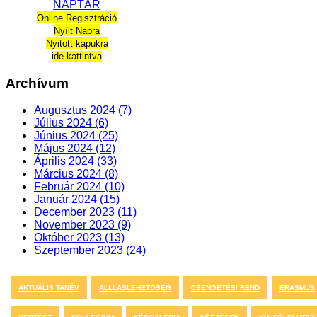
NAPTÁR
Online Regisztráció
Nyílt Napra
Nyitott kapukra
ide kattintva
Archívum
Augusztus 2024 (7)
Július 2024 (6)
Június 2024 (25)
Május 2024 (12)
Április 2024 (33)
Március 2024 (8)
Február 2024 (10)
Január 2024 (15)
December 2023 (11)
November 2023 (9)
Október 2023 (13)
Szeptember 2023 (24)
AKTUÁLIS TANÉV
ALLLASLEHETOSEG
CSENGETÉSI REND
ERASMUS