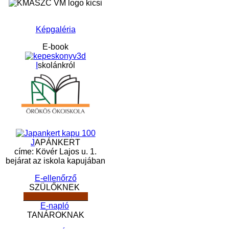
Képgaléria
E-book
I
skolánkról
J
APÁNKERT
címe: Kövér Lajos u. 1.
bejárat az iskola kapujában
E-ellenőrző
SZÜLŐKNEK
______________
E-napló
TANÁROKNAK