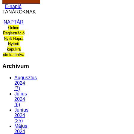
______________
E-napló
TANÁROKNAK
NAPTÁR
Online
Regisztráció
Nyílt Napra
Nyitott
kapukra
ide kattintva
Archívum
Augusztus
2024
(7)
Július
2024
(6)
Június
2024
(25)
Május
2024