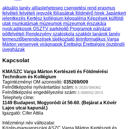
aktuális tanév
alllaslehetoseg
csengetési rend
erasmus
felvételi
felvételi jegyzék
fóliasátrak
földmérő
hirek
Japánkert
jelentkezés
Kertész
kollégium
képgaléria
Képzések
külföldi
utak
munkatársak
múzeumok
múzeumok éjszakája
nyolcadikosok
OSZTV
parképítő
Programok
pályázat
pótfelvételi
Rendezvény
szakiskola
szakkör
tanárok
tanév
termesztőberendezések
tájékoztató
térinformatikus
Varga
Márton
versenyek
virágnapok
Érettségi
Érettségire
ösztöndíj
üvegházak
Kapcsolat
KMASZC Varga Márton Kertészeti és Földmérési
Technikum és Kollégium
Tagintézményi OM azonosító:
035269/009
Felnőttképzési nyilvántartási szám:
B/2020/006362
Felnőttképzési engedélyezési szám:
E-000052/2013
Telephely címe:
1149 Budapest, Mogyoródi út 56-60. (Bejárat a Kövér
Lajos utcai kapunál.)
Igazgató: Cifer Attila
Intézményi név változatai:
Közép-magyarországi ASZC Varga Márton Kertészeti és