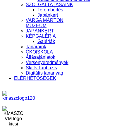
SZOLGÁLTATÁSAINK
Terembérlés
Japánkert
VARGA MÁRTON
MÚZEUM
JAPÁNKERT
KÉPGALÉRIA
Galériák
Tanáraink
ÖKOISKOLA
Állásajánlatok
Versenyeredmények
Skills Tanbázis
Digitális tananyag
ELÉRHETŐSÉGEK