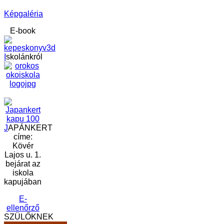
Képgaléria
E-book
I
skolánkról
J
APÁNKERT
címe:
Kövér
Lajos u. 1.
bejárat az
iskola
kapujában
E-
ellenőrző
SZÜLŐKNEK