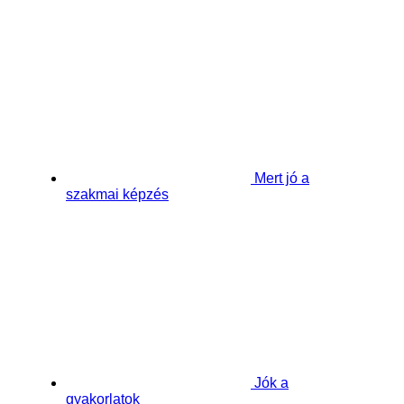
Mert jó a
szakmai képzés
Jók a
gyakorlatok