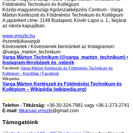
Földmérési Technikum és Kollégium
Közép-magyarországi Agrárszakképzési Centrum - Varga
Márton Kertészeti és Földmérési Technikum és Kollégium
A japánkert címe: 1149 Budapest, Kövér Lajos u. 1., bejárat
az iskola kapujában.
www.vmszki.hu
#szeretjükavargát
Kövessetek / Kövessenek bennünket az Instagramon:
@varga_marton_technikum
Varga Márton Technikum (@varga_marton_technikum) •
Instagram-fényképek és -videók
Facebook:
Varga Márton Kertészeti és Földmérési Technikum és
Kollégium - Kezdőlap | Facebook
Wikipédia:
Varga Márton Kertészeti és Földmérési Technikum és
Kollégium – Wikipédia (wikipedia.org)
Telefon -
Porta: +36-30-324-78-44
Telefon - Titkárság:
+36-30-324-7981 vagy +36-1-273-2741
E-mail
:
titkarsag.vmszki
@gmail.com
Támogatóink