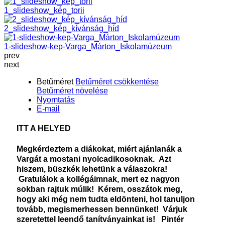
1_slideshow_kép_torii
2_slideshow_kép_kívánság_híd
1-slideshow-kep-Varga_Márton_Iskolamúzeum
prev
next
Betűméret
Betűméret csökkentése
Betűméret növelése
Nyomtatás
E-mail
ITT A HELYED
Megkérdeztem a diákokat, miért ajánlanák a
Vargát a mostani nyolcadikosoknak. Azt
hiszem, büszkék lehetünk a válaszokra!
Gratulálok a kollégáimnak, mert ez nagyon
sokban rajtuk múlik!
Kérem, osszátok meg,
hogy aki még nem tudta eldönteni, hol tanuljon
tovább, megismerhessen bennünket! Várjuk
szeretettel leendő tanítványainkat is!
Pintér