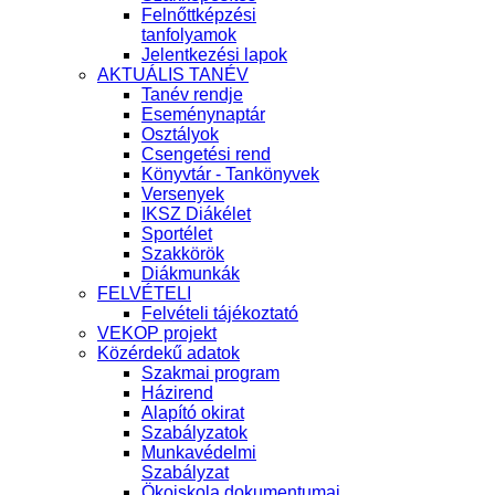
Felnőttképzési
tanfolyamok
Jelentkezési lapok
AKTUÁLIS TANÉV
Tanév rendje
Eseménynaptár
Osztályok
Csengetési rend
Könyvtár - Tankönyvek
Versenyek
IKSZ Diákélet
Sportélet
Szakkörök
Diákmunkák
FELVÉTELI
Felvételi tájékoztató
VEKOP projekt
Közérdekű adatok
Szakmai program
Házirend
Alapító okirat
Szabályzatok
Munkavédelmi
Szabályzat
Ökoiskola dokumentumai