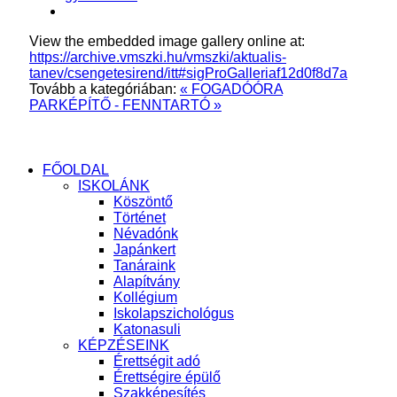
View the embedded image gallery online at:
https://archive.vmszki.hu/vmszki/aktualis-
tanev/csengetesirend/itt#sigProGalleriaf12d0f8d7a
Tovább a kategóriában:
« FOGADÓÓRA
PARKÉPÍTŐ - FENNTARTÓ »
FŐOLDAL
ISKOLÁNK
Köszöntő
Történet
Névadónk
Japánkert
Tanáraink
Alapítvány
Kollégium
Iskolapszichológus
Katonasuli
KÉPZÉSEINK
Érettségit adó
Érettségire épülő
Szakképesítés