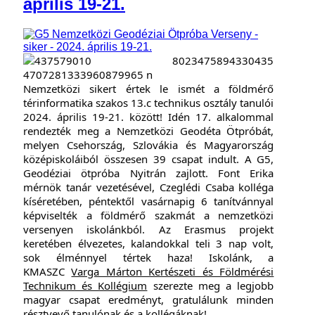
április 19-21.
Nemzetközi sikert értek le ismét a földmérő
térinformatika szakos 13.c technikus osztály tanulói
2024. április 19-21. között! Idén 17. alkalommal
rendezték meg a Nemzetközi Geodéta Ötpróbát,
melyen Csehország, Szlovákia és Magyarország
középiskoláiból összesen 39 csapat indult.
A G5,
Geodéziai ötpróba Nyitrán zajlott. Font Erika
mérnök tanár vezetésével, Czeglédi Csaba kolléga
kíséretében, p
éntektől vasárnapig 6 tanítvánnyal
képviselték a földmérő szakmát a nemzetközi
versenyen iskolánkból. Az Erasmus projekt
keretében é
lvezetes, kalandokkal teli 3 nap volt,
sok élménnyel tértek haza!
Iskolánk, a
KMASZC
Varga Márton Kertészeti és Földmérési
Technikum és Kollégium
szerezte meg a legjobb
magyar csapat eredményt, gratulálunk minden
résztvevő tanulónak és a kollégáknak!