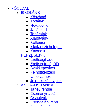
FŐOLDAL
ISKOLÁNK
Köszöntő
Történet
Névadónk
Japánkert
Tanáraink
Alapítvány
Kollégium
Iskolapszichológus
Katonasuli
KÉPZÉSEINK
Érettségit adó
Érettségire épülő
Szakképesítés
Felnőttképzési
tanfolyamok
Jelentkezési lapok
AKTUÁLIS TANÉV
Tanév rendje
Eseménynaptár
Osztályok
Csengetési rend