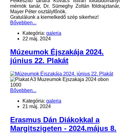
Felkészítő tanára Kovács István földtudományi
mérnök tanár, Dr. Sümeghy Zoltán földrajztanár,
Mayer Péter osztályfőnök.
Gratulálunk a kiemelkedő szép sikerhez!
Bővebben...
Kategória:
galeria
22 máj. 2024
Múzeumok Éjszakája 2024.
június 22. Plakát
Bővebben...
Kategória:
galeria
21 máj. 2024
Erasmus Dán Diákokkal a
Margitszigeten - 2024.május 8.