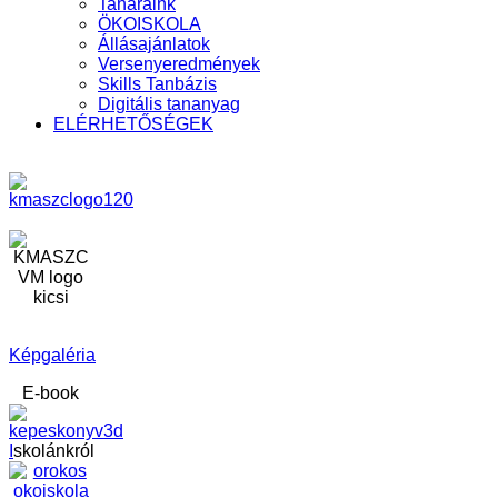
Tanáraink
ÖKOISKOLA
Állásajánlatok
Versenyeredmények
Skills Tanbázis
Digitális tananyag
ELÉRHETŐSÉGEK
Képgaléria
E-book
I
skolánkról