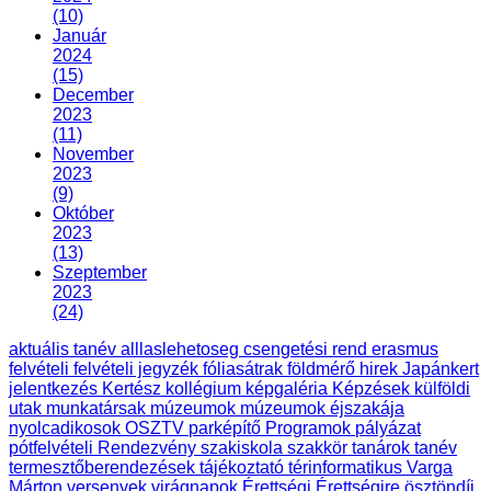
(10)
Január
2024
(15)
December
2023
(11)
November
2023
(9)
Október
2023
(13)
Szeptember
2023
(24)
aktuális tanév
alllaslehetoseg
csengetési rend
erasmus
felvételi
felvételi jegyzék
fóliasátrak
földmérő
hirek
Japánkert
jelentkezés
Kertész
kollégium
képgaléria
Képzések
külföldi
utak
munkatársak
múzeumok
múzeumok éjszakája
nyolcadikosok
OSZTV
parképítő
Programok
pályázat
pótfelvételi
Rendezvény
szakiskola
szakkör
tanárok
tanév
termesztőberendezések
tájékoztató
térinformatikus
Varga
Márton
versenyek
virágnapok
Érettségi
Érettségire
ösztöndíj