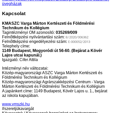
üvegházak
Kapcsolat
KMASZC Varga Márton Kertészeti és Földmérési
Technikum és Kollégium
Tagintézményi OM azonosító:
035269/009
Felnőttképzési nyilvántartási szám:
B/2020/006362
Felnőttképzési engedélyezési szám:
E-000052/2013
Telephely címe:
1149 Budapest, Mogyoródi út 56-60. (Bejárat a Kövér
Lajos utcai kapunál.)
Igazgató: Cifer Attila
Intézményi név változatai:
Közép-magyarországi ASZC Varga Márton Kertészeti és
Földmérési Technikum és Kollégium
Közép-magyarországi Agrárszakképzési Centrum - Varga
Márton Kertészeti és Földmérési Technikum és Kollégium
A japánkert címe: 1149 Budapest, Kövér Lajos u. 1., bejárat
az iskola kapujában.
www.vmszki.hu
#szeretjükavargát