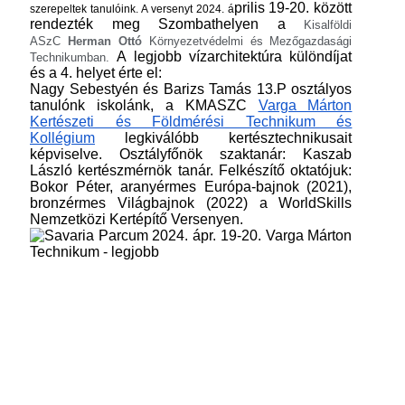
prilis 19-20. között
szerepeltek tanulóink. A versenyt 2024. á
rendezték meg Szombathelyen a
Kisalföldi
ASzC
Herman Ottó
Környezetvédelmi és Mezőgazdasági
A legjobb vízarchitektúra különdíjat
Technikumban.
és a 4. helyet érte el:
Nagy Sebestyén és Barizs Tamás 13.P osztályos
tanulónk iskolánk, a KMASZC
Varga Márton
Kertészeti és Földmérési Technikum és
Kollégium
legkiválóbb kertésztechnikusait
képviselve. Osztályfőnök szaktanár: Kaszab
László kertészmérnök tanár. Felkészítő oktatójuk:
Bokor Péter, aranyérmes Európa-bajnok (2021),
bronzérmes Világbajnok (2022) a WorldSkills
Nemzetközi Kertépítő Versenyen.