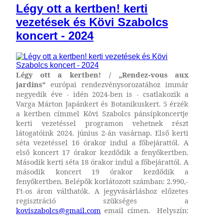
Légy ott a kertben! kerti
vezetések és Kövi Szabolcs
koncert - 2024
Légy ott a kertben! / „Rendez-vous aux
jardins”
európai rendezvénysorozatához immár
negyedik éve - idén 2024-ben is - csatlakozik
a
Varga Márton Japánkert és Botanikuskert. 5 érzék
a kertben címmel Kövi Szabolcs pánsípkoncertje
kerti vezetéssel programon vehetnek részt
látogatóink 2024. június 2-án vasárnap. Első kerti
séta vezetéssel 16 órakor indul a főbejárattól. A
első koncert 17 órakor kezdődik a fenyőkertben.
Második kerti séta 18 órakor indul a főbejárattól. A
második koncert 19 órakor kezdődik a
fenyőkertben. Belépők korlátozott számban: 2.990,-
Ft-os áron válthatók. A jegyvásárláshoz előzetes
regisztráció szükséges a
koviszabolcs@gmail.com
email címen. Helyszín
: