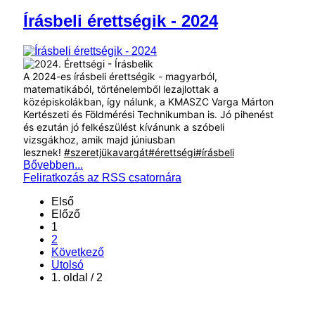
Írásbeli érettségik - 2024
A 2024-es írásbeli érettségik - magyarból,
matematikából, történelemből lezajlottak a
középiskolákban, így nálunk, a KMASZC Varga Márton
Kertészeti és Földmérési Technikumban is. Jó pihenést
és ezután jó felkészülést kívánunk a szóbeli
vizsgákhoz, amik majd júniusban
lesznek!
#szeretjükavargát
#érettségi
#írásbeli
Bővebben...
Feliratkozás az RSS csatornára
Első
Előző
1
2
Következő
Utolsó
1. oldal / 2