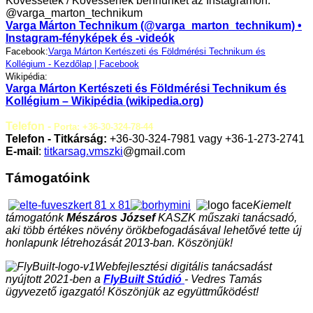
Kövessetek / Kövessenek bennünket az Instagramon:
@varga_marton_technikum
Varga Márton Technikum (@varga_marton_technikum) •
Instagram-fényképek és -videók
Facebook:
Varga Márton Kertészeti és Földmérési Technikum és
Kollégium - Kezdőlap | Facebook
Wikipédia:
Varga Márton Kertészeti és Földmérési Technikum és
Kollégium – Wikipédia (wikipedia.org)
Telefon -
Porta: +36-30-324-78-44
Telefon - Titkárság:
+36-30-324-7981 vagy +36-1-273-2741
E-mail
:
titkarsag.vmszki
@gmail.com
Támogatóink
Kiemelt
támogatónk
Mészáros József
KASZK műszaki tanácsadó,
aki több értékes növény örökbefogadásával lehetővé tette új
honlapunk létrehozását 2013-ban. Köszönjük!
Webfejlesztési digitális tanácsadást
nyújtott 2021-ben a
FlyBuilt Stúdió
- Vedres Tamás
ügyvezető igazgató! Köszönjük az együttműködést!