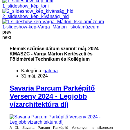
1_slideshow_kép_torii
2_slideshow_kép_kívánság_híd
1-slideshow-kep-Varga_Márton_Iskolamúzeum
prev
next
Elemek szűrése dátum szerint: máj. 2024 -
KMASZC - Varga Márton Kertészeti és
Földmérési Technikum és Kollégium
Kategória:
galeria
31 máj. 2024
Savaria Parcum Parképítő
Verseny 2024 - Legjobb
vízarchitektúra díj
A XI.
Savaria
Parcum
Parképítő Versenyen is sikeresen