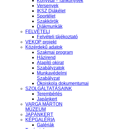
Könyvtár - Tankönyvek
Versenyek
IKSZ Diákélet
Sportélet
Szakkörök
Diákmunkák
FELVÉTELI
Felvételi tájékoztató
VEKOP projekt
Közérdekű adatok
Szakmai program
Házirend
Alapító okirat
Szabályzatok
Munkavédelmi
Szabályzat
Ökoiskola dokumentumai
SZOLGÁLTATÁSAINK
Terembérlés
Japánkert
VARGA MÁRTON
MÚZEUM
JAPÁNKERT
KÉPGALÉRIA
Galériák