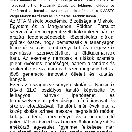
Diákkonferencia
"Földtan - Környezettan" szekciójában III.
helyezést ért el Nácsinák Dávid, aki földmérő, földügyi és
térinformatikai technikus szakon tanul iskolánkban, a KMASZC
Varga Márton Kertészeti és Földmérési Technikumban.
Az MTA Miskolci Akadémiai Bizottsága, a Miskolci
Egyetem és a Magyarhoni Földtani Társulat
szervezésében megrendezett diákkonferencián az
ország legtehetségesebb középiskolás diákjai
gyűltek össze, hogy bemutassák a tananyagon
túlmenő kutatási eredményeiket és megosszák
egymással szenvedélyüket a földtudományok
iránt. Az esemény nemcsak a diákok számára
jelent kivételes lehetőséget, hanem a tanárok és
szakemberek számára is, hiszen megismerhetik a
jövő generáció innovatív ötleteit és kutatási
irányait.
Ezen az országos versenyen iskolánkat Nacsinák
Dávid 11.C osztályos tanuló képviselte "A
felhagyott bányák ipartörténeti és
természetvédelmi jelentősége" című írásával és
sikeres előadásával. Tanulónk már évek óta, a
középiskolás szintet messze meghaladó módon
kutatja a témát, eredményei és a benne rejlő
potenciál sok ismert szakember, önkormányzat és
értékőrző egyesület figyelmét felkeltette már.