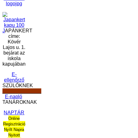
J
APÁNKERT
címe:
Kövér
Lajos u. 1.
bejárat az
iskola
kapujában
E-
ellenőrző
SZÜLŐKNEK
______________
E-napló
TANÁROKNAK
NAPTÁR
Online
Regisztráció
Nyílt Napra
Nyitott