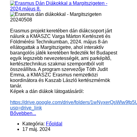
Erasmus projekt keretében dán diákcsoport járt
nálunk a KMASZC Varga Márton Kertészeti és
Földmérési Technikumban, 2024. május 8-án
ellátogattak a Margitszigetre, ahol interaktív
barangolós játék keretében fedezték fel Budapest
egyik legszebb nevezetességét, ami parképítő,
kertésztechnikus szakmai szempontból volt
összeállítva. A program szervezője Tóth Judit
Emma, a KMASZC Erasmus nemzetközi
koordinátora és Kaszab László kertészmérnök
tanár.
Képek a dán diákok látogatásáról:
https://drive.google.com/drive/folders/1wNyxerQsWlw
usp=drive_link
Bővebben...
Kategória:
Főoldal
17 máj. 2024