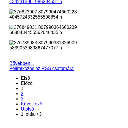
Bővebben...
Feliratkozás az RSS csatornára
Első
Előző
1
2
3
Következő
Utolsó
1. oldal / 3