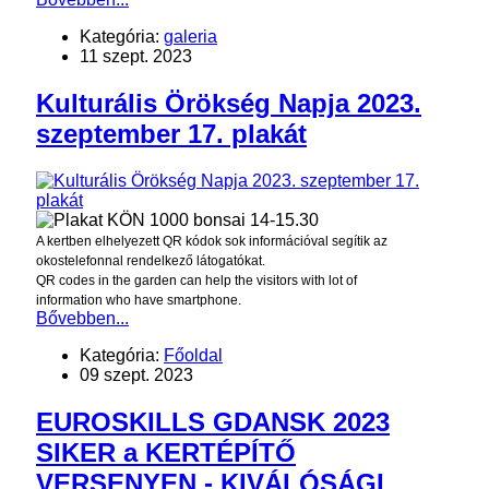
Kategória:
galeria
11 szept. 2023
Kulturális Örökség Napja 2023.
szeptember 17. plakát
A kertben elhelyezett QR kódok sok információval segítik az
okostelefonnal rendelkező látogatókat.
QR codes in the garden can help the visitors with lot of
information who have smartphone.
Bővebben...
Kategória:
Főoldal
09 szept. 2023
EUROSKILLS GDANSK 2023
SIKER a KERTÉPÍTŐ
VERSENYEN - KIVÁLÓSÁGI