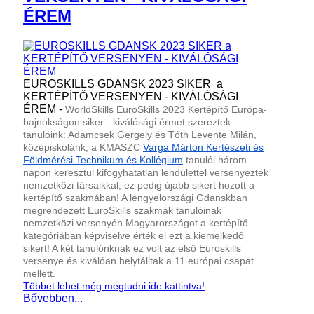
ÉREM
EUROSKILLS GDANSK 2023 SIKER a
KERTÉPÍTŐ VERSENYEN - KIVÁLÓSÁGI
ÉREM -
WorldSkills EuroSkills 2023 Kertépítő Európa-
bajnokságon siker - kiválósági érmet szereztek
tanulóink: Adamcsek Gergely és Tóth Levente Milán,
középiskolánk, a KMASZC
Varga Márton Kertészeti és
Földmérési Technikum és Kollégium
tanulói három
napon keresztül kifogyhatatlan lendülettel versenyeztek
nemzetközi társaikkal, ez pedig újabb sikert hozott a
kertépítő szakmában! A lengyelországi Gdanskban
megrendezett EuroSkills szakmák tanulóinak
nemzetközi versenyén Magyarországot a kertépítő
kategóriában képviselve érték el ezt a kiemelkedő
sikert! A két tanulónknak ez volt az első Euroskills
versenye és kiválóan helytálltak a 11 európai csapat
mellett.
Többet lehet még megtudni ide kattintva!
Bővebben...