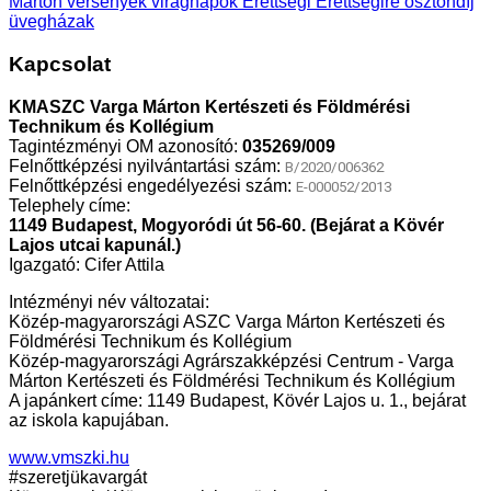
Márton
versenyek
virágnapok
Érettségi
Érettségire
ösztöndíj
üvegházak
Kapcsolat
KMASZC Varga Márton Kertészeti és Földmérési
Technikum és Kollégium
Tagintézményi OM azonosító:
035269/009
Felnőttképzési nyilvántartási szám:
B/2020/006362
Felnőttképzési engedélyezési szám:
E-000052/2013
Telephely címe:
1149 Budapest, Mogyoródi út 56-60. (Bejárat a Kövér
Lajos utcai kapunál.)
Igazgató: Cifer Attila
Intézményi név változatai:
Közép-magyarországi ASZC Varga Márton Kertészeti és
Földmérési Technikum és Kollégium
Közép-magyarországi Agrárszakképzési Centrum - Varga
Márton Kertészeti és Földmérési Technikum és Kollégium
A japánkert címe: 1149 Budapest, Kövér Lajos u. 1., bejárat
az iskola kapujában.
www.vmszki.hu
#szeretjükavargát