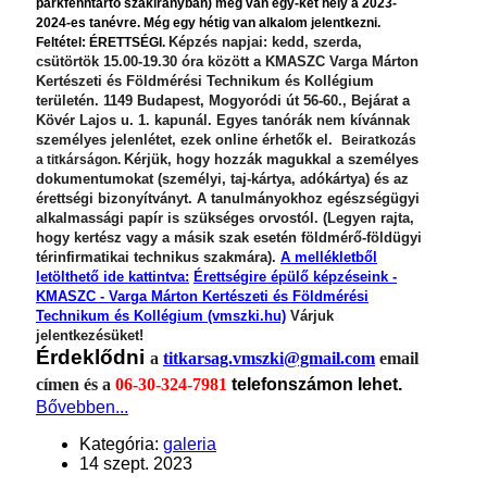
parkfenntartó szakirányban) még van egy-két hely a 2023-
2024-es tanévre. Még egy hétig van alkalom jelentkezni.
Képzés napjai: kedd, szerda,
Feltétel: ÉRETTSÉGI.
csütörtök 15.00-19.30 óra között a KMASZC Varga Márton
Kertészeti és Földmérési Technikum és Kollégium
területén. 1149 Budapest, Mogyoródi út 56-60., Bejárat a
Kövér Lajos u. 1. kapunál. Egyes tanórák nem kívánnak
személyes jelenlétet, ezek online érhetők el.
Beiratkozás
Kérjük, hogy hozzák magukkal a személyes
a titkárságon.
dokumentumokat (személyi, taj-kártya, adókártya) és az
érettségi bizonyítványt. A tanulmányokhoz egészségügyi
alkalmassági papír is szükséges orvostól. (Legyen rajta,
hogy kertész vagy a másik szak esetén földmérő-földügyi
térinfirmatikai technikus szakmára).
A mellékletből
letölthető ide kattintva:
Érettségire épülő képzéseink -
KMASZC - Varga Márton Kertészeti és Földmérési
Technikum és Kollégium (vmszki.hu)
Várjuk
jelentkezésüket!
Érdeklődni
a
titkarsag.vmszki@gmail.com
email
címen és a
06-30-324-7981
telefonszámon lehet.
Bővebben...
Kategória:
galeria
14 szept. 2023