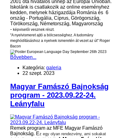
2001 óta hivatalos ünnep az Európai Unióban.
Iskolánk is csatlakozik az online eseményhez
kedden, melynek házigazdája Románia és 6
ország - Portugália, Ciprus, Görögország,
Törökország, Németország, Magyarország
-
képviselői vesznek részt.
"A nyelvismeret ajtó a bölcsességhez. A tudomány
meghódításáshoz a nyelvek ismeretén át vezet az út" Roger
Bacon
Bővebben...
Kategória:
galeria
22 szept. 2023
Magyar Famászó Bajnokság
program - 2023.09.22-24.
Leányfalu
Remek program az MFE Magyar Famászó
Bajnokság. E
z egy olyan rendezvény, ami sokakat