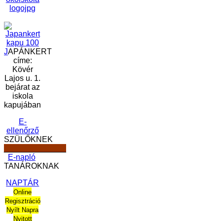
J
APÁNKERT
címe:
Kövér
Lajos u. 1.
bejárat az
iskola
kapujában
E-
ellenőrző
SZÜLŐKNEK
______________
E-napló
TANÁROKNAK
NAPTÁR
Online
Regisztráció
Nyílt Napra
Nyitott