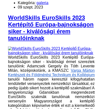
Kategória:
galeria
09 szept. 2023
WorldSkills EuroSkills 2023
Kertépítő Európa-bajnokságon
siker - kiválósági érem
tanulóinknak
WorldSkills EuroSkills 2023 Kertépítő Európa-
bajnokságon siker - kiválósági érmet szereztek
tanulóink: Adamcsek Gergely és Tóth Levente
Milán, középiskolánk, a KMASZC
Varga Márton
Kertészeti és Földmérési Technikum és Kollégium
tanulói három napon keresztül kifogyhatatlan
lendülettel versenyeztek nemzetközi társaikkal, ez
pedig újabb sikert hozott a kertépítő szakmában! A
lengyelországi Gdanskban megrendezett
EuroSkills szakmák tanulóinak nemzetközi
versenyén Magyarországot a kertépítő
kategóriában képviselve érték el ezt a kiemelkedő