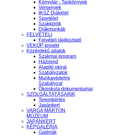
Könyvtár - Tankönyvek
Versenyek
IKSZ Diákélet
Sportélet
Szakkörök
Diákmunkák
FELVÉTELI
Felvételi tájékoztató
VEKOP projekt
Közérdekű adatok
Szakmai program
Házirend
Alapító okirat
Szabályzatok
Munkavédelmi
Szabályzat
Ökoiskola dokumentumai
SZOLGÁLTATÁSAINK
Terembérlés
Japánkert
VARGA MÁRTON
MÚZEUM
JAPÁNKERT
KÉPGALÉRIA
Galériák