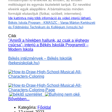
mindannyian fő értéknek az embert, az emberi
méltóságot és egymás tiszteletét tartjuk. Ez nevelési
elveink egyik alappillére. A bántalmazás minden
formáját elutasítjuk (fizikai, szóbeli, internetes).
Ide kattintva még több információ és videó interjú látható
.
Békés Iskola Program - KMASZC - Varga Márton Kertészeti
és Földmérési Technikum és Kollégium (vmszki.hu)
Cikk
"Amiről a hírekben hallunk, az csak a jéghegy
csúcsa"- interjú a Békés Iskolák Programról –
Modern Iskola
Békés intézmények – Békés Iskolák
(bekesiskolak.hu)
Bővebben...
Kategória:
Főoldal
12 szept. 2023