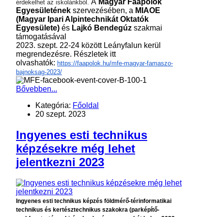
A
Magyar Faápolók
érdekelhet az iskolánkból.
Egyesületének
szervezésében, a
MIAOE
(Magyar Ipari Alpintechnikát Oktatók
Egyesülete)
és
Lajkó Bendegúz
szakmai
támogatásával
2023. szept. 22-24 között Leányfalun kerül
megrendezésre. Részletek itt
olvashatók:
https://faapolok.hu/mfe-magyar-famaszo-
bajnoksag-2023/
Bővebben...
Kategória:
Főoldal
20 szept. 2023
Ingyenes esti technikus
képzésekre még lehet
jelentkezni 2023
Ingyenes esti technikus képzés földmérő-térinformatikai
technikus és kertésztechnikus szakokra (parképítő-