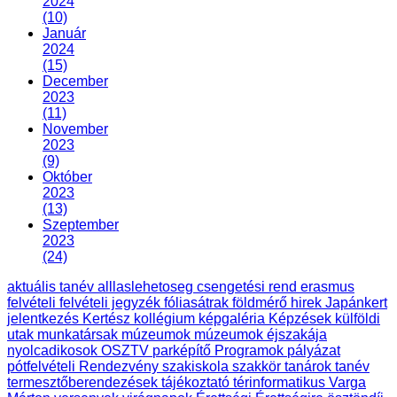
2024
(10)
Január
2024
(15)
December
2023
(11)
November
2023
(9)
Október
2023
(13)
Szeptember
2023
(24)
aktuális tanév
alllaslehetoseg
csengetési rend
erasmus
felvételi
felvételi jegyzék
fóliasátrak
földmérő
hirek
Japánkert
jelentkezés
Kertész
kollégium
képgaléria
Képzések
külföldi
utak
munkatársak
múzeumok
múzeumok éjszakája
nyolcadikosok
OSZTV
parképítő
Programok
pályázat
pótfelvételi
Rendezvény
szakiskola
szakkör
tanárok
tanév
termesztőberendezések
tájékoztató
térinformatikus
Varga