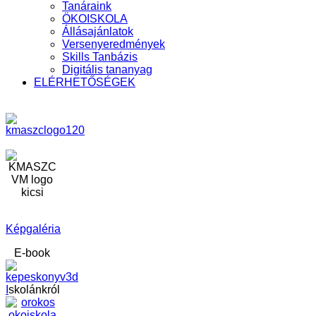
Tanáraink
ÖKOISKOLA
Állásajánlatok
Versenyeredmények
Skills Tanbázis
Digitális tananyag
ELÉRHETŐSÉGEK
Képgaléria
E-book
I
skolánkról