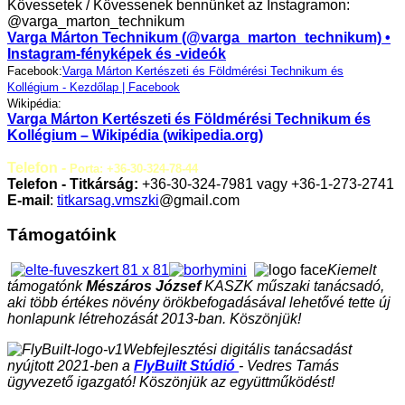
Kövessetek / Kövessenek bennünket az Instagramon:
@varga_marton_technikum
Varga Márton Technikum (@varga_marton_technikum) •
Instagram-fényképek és -videók
Facebook:
Varga Márton Kertészeti és Földmérési Technikum és
Kollégium - Kezdőlap | Facebook
Wikipédia:
Varga Márton Kertészeti és Földmérési Technikum és
Kollégium – Wikipédia (wikipedia.org)
Telefon -
Porta: +36-30-324-78-44
Telefon - Titkárság:
+36-30-324-7981 vagy +36-1-273-2741
E-mail
:
titkarsag.vmszki
@gmail.com
Támogatóink
Kiemelt
támogatónk
Mészáros József
KASZK műszaki tanácsadó,
aki több értékes növény örökbefogadásával lehetővé tette új
honlapunk létrehozását 2013-ban. Köszönjük!
Webfejlesztési digitális tanácsadást
nyújtott 2021-ben a
FlyBuilt Stúdió
- Vedres Tamás
ügyvezető igazgató! Köszönjük az együttműködést!