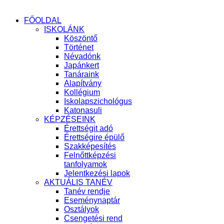
FŐOLDAL
ISKOLÁNK
Köszöntő
Történet
Névadónk
Japánkert
Tanáraink
Alapítvány
Kollégium
Iskolapszichológus
Katonasuli
KÉPZÉSEINK
Érettségit adó
Érettségire épülő
Szakképesítés
Felnőttképzési
tanfolyamok
Jelentkezési lapok
AKTUÁLIS TANÉV
Tanév rendje
Eseménynaptár
Osztályok
Csengetési rend