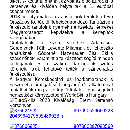
sikert! A két tanulónknak ez volt az első EuroSkills
versenye és kiválóan helytálltak a 11 európai
csapat mellett.
2018-tól folyamatosan az iskolánk területén lévő
Országos Kertépítő Tehetséggondozó Tanbázison
felkészülő tanulóink nyernek nemzetközi érmeket
Magyarországot képviselve a kertépítők
kategóriában!
Gratulálunk a szép sikerhez Adamcsek
Gergelynek, Tóth Levente Milánnak és felkészítő
tanáruknak Gódorné Hazenauer Zita Skills
szakértőnek, valamint a felkészítést segítő minden
kollégának és a szakmai támogatók széles
körének, akik lehetővé tették a színvonalas
felkészülést.
A Magyar Kereskedelmi és Iparkamarának is
köszönet a támogatásért, hogy idén 5. alkalommal
mutathatták meg a kertépítő fiatalok tehetségüket
nemzetközi környezetben!
WorldSkills Hungary