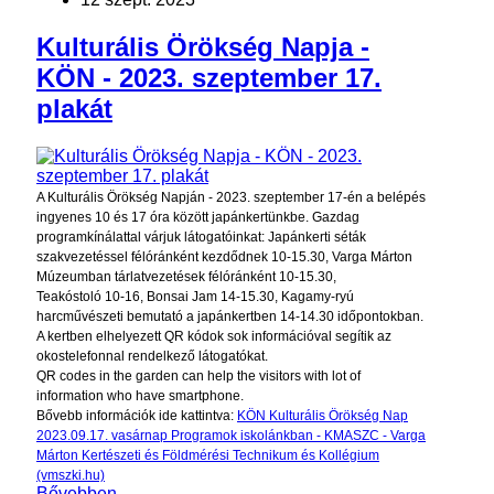
Kulturális Örökség Napja -
KÖN - 2023. szeptember 17.
plakát
A Kulturális Örökség Napján - 2023. szeptember 17-én a belépés
ingyenes 10 és 17 óra között japánkertünkbe. Gazdag
programkínálattal várjuk látogatóinkat: Japánkerti séták
szakvezetéssel félóránként kezdődnek 10-15.30, Varga Márton
Múzeumban tárlatvezetések félóránként 10-15.30,
Teakóstoló 10-16, Bonsai Jam 14-15.30, Kagamy-ryú
harcművészeti bemutató a japánkertben 14-14.30 időpontokban.
A kertben elhelyezett QR kódok sok információval segítik az
okostelefonnal rendelkező látogatókat.
QR codes in the garden can help the visitors with lot of
information who have smartphone.
Bővebb információk ide kattintva:
KÖN Kulturális Örökség Nap
2023.09.17. vasárnap Programok iskolánkban - KMASZC - Varga
Márton Kertészeti és Földmérési Technikum és Kollégium
(vmszki.hu)
Bővebben...