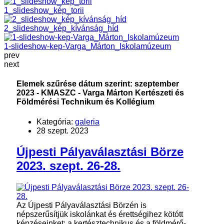
1_slideshow_kép_torii
2_slideshow_kép_kívánság_híd
1-slideshow-kep-Varga_Márton_Iskolamúzeum
prev
next
Elemek szűrése dátum szerint: szeptember
2023 - KMASZC - Varga Márton Kertészeti és
Földmérési Technikum és Kollégium
Kategória:
galeria
28 szept. 2023
Újpesti Pályaválasztási Börze
2023. szept. 26-28.
Az Újpesti Pályaválasztási Börzén is
népszerűsítjük iskolánkat és érettségihez kötótt
képzéseinket: a kertésztechnikus és a földmérő-