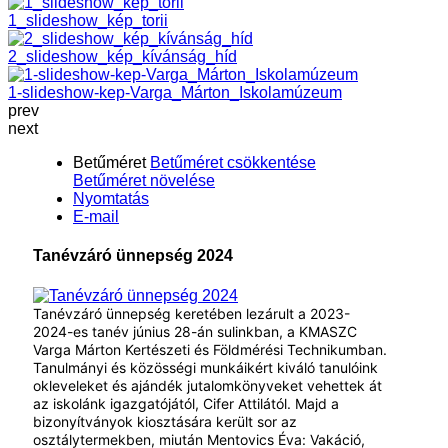
1_slideshow_kép_torii
2_slideshow_kép_kívánság_híd
1-slideshow-kep-Varga_Márton_Iskolamúzeum
prev
next
Betűméret
Betűméret csökkentése
Betűméret növelése
Nyomtatás
E-mail
Tanévzáró ünnepség 2024
Tanévzáró ünnepség keretében lezárult a 2023-
2024-es tanév június 28-án sulinkban, a KMASZC
Varga Márton Kertészeti és Földmérési Technikumban.
Tanulmányi és közösségi munkáikért kiváló tanulóink
okleveleket és ajándék jutalomkönyveket vehettek át
az iskolánk igazgatójától, Cifer Attilától. Majd a
bizonyítványok kiosztására került sor az
osztálytermekben, miután Mentovics Éva: Vakáció,