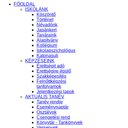
FŐOLDAL
ISKOLÁNK
Köszöntő
Történet
Névadónk
Japánkert
Tanáraink
Alapítvány
Kollégium
Iskolapszichológus
Katonasuli
KÉPZÉSEINK
Érettségit adó
Érettségire épülő
Szakképesítés
Felnőttképzési
tanfolyamok
Jelentkezési lapok
AKTUÁLIS TANÉV
Tanév rendje
Eseménynaptár
Osztályok
Csengetési rend
Könyvtár - Tankönyvek
Versenyek