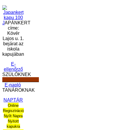
J
APÁNKERT
címe:
Kövér
Lajos u. 1.
bejárat az
iskola
kapujában
E-
ellenőrző
SZÜLŐKNEK
______________
E-napló
TANÁROKNAK
NAPTÁR
Online
Regisztráció
Nyílt Napra
Nyitott
kapukra