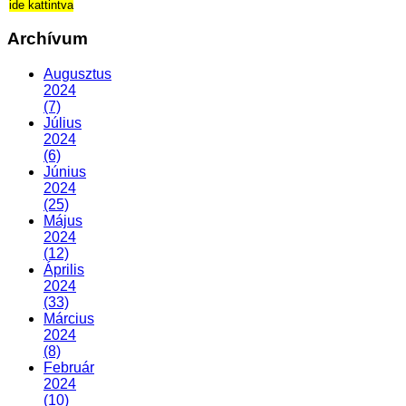
ide kattintva
Archívum
Augusztus
2024
(7)
Július
2024
(6)
Június
2024
(25)
Május
2024
(12)
Április
2024
(33)
Március
2024
(8)
Február
2024
(10)