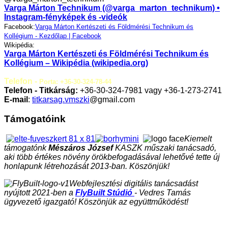
Varga Márton Technikum (@varga_marton_technikum) •
Instagram-fényképek és -videók
Facebook:
Varga Márton Kertészeti és Földmérési Technikum és
Kollégium - Kezdőlap | Facebook
Wikipédia:
Varga Márton Kertészeti és Földmérési Technikum és
Kollégium – Wikipédia (wikipedia.org)
Telefon -
Porta: +36-30-324-78-44
Telefon - Titkárság:
+36-30-324-7981 vagy +36-1-273-2741
E-mail
:
titkarsag.vmszki
@gmail.com
Támogatóink
Kiemelt
támogatónk
Mészáros József
KASZK műszaki tanácsadó,
aki több értékes növény örökbefogadásával lehetővé tette új
honlapunk létrehozását 2013-ban. Köszönjük!
Webfejlesztési digitális tanácsadást
nyújtott 2021-ben a
FlyBuilt Stúdió
- Vedres Tamás
ügyvezető igazgató! Köszönjük az együttműködést!