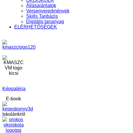
ÖKOISKOLA
Állásajánlatok
Versenyeredmények
Skills Tanbázis
Digitális tananyag
ELÉRHETŐSÉGEK
Képgaléria
E-book
I
skolánkról