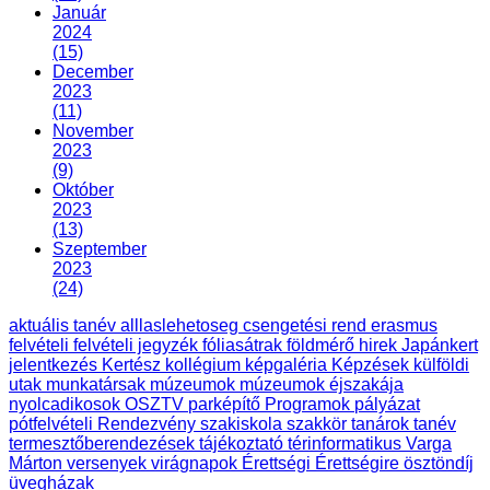
Január
2024
(15)
December
2023
(11)
November
2023
(9)
Október
2023
(13)
Szeptember
2023
(24)
aktuális tanév
alllaslehetoseg
csengetési rend
erasmus
felvételi
felvételi jegyzék
fóliasátrak
földmérő
hirek
Japánkert
jelentkezés
Kertész
kollégium
képgaléria
Képzések
külföldi
utak
munkatársak
múzeumok
múzeumok éjszakája
nyolcadikosok
OSZTV
parképítő
Programok
pályázat
pótfelvételi
Rendezvény
szakiskola
szakkör
tanárok
tanév
termesztőberendezések
tájékoztató
térinformatikus
Varga
Márton
versenyek
virágnapok
Érettségi
Érettségire
ösztöndíj
üvegházak