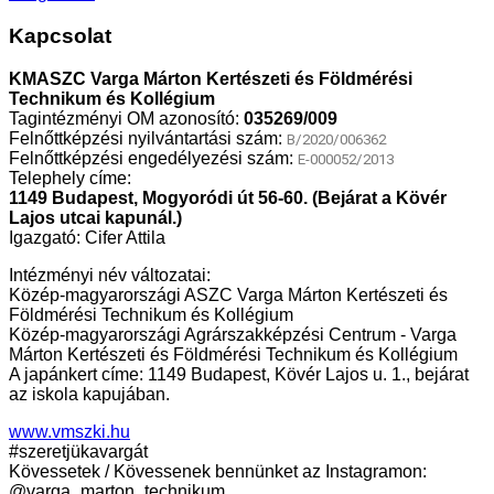
Kapcsolat
KMASZC Varga Márton Kertészeti és Földmérési
Technikum és Kollégium
Tagintézményi OM azonosító:
035269/009
Felnőttképzési nyilvántartási szám:
B/2020/006362
Felnőttképzési engedélyezési szám:
E-000052/2013
Telephely címe:
1149 Budapest, Mogyoródi út 56-60. (Bejárat a Kövér
Lajos utcai kapunál.)
Igazgató: Cifer Attila
Intézményi név változatai:
Közép-magyarországi ASZC Varga Márton Kertészeti és
Földmérési Technikum és Kollégium
Közép-magyarországi Agrárszakképzési Centrum - Varga
Márton Kertészeti és Földmérési Technikum és Kollégium
A japánkert címe: 1149 Budapest, Kövér Lajos u. 1., bejárat
az iskola kapujában.
www.vmszki.hu
#szeretjükavargát
Kövessetek / Kövessenek bennünket az Instagramon:
@varga_marton_technikum