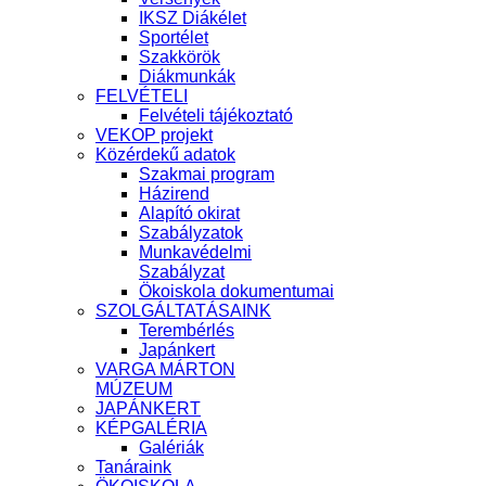
IKSZ Diákélet
Sportélet
Szakkörök
Diákmunkák
FELVÉTELI
Felvételi tájékoztató
VEKOP projekt
Közérdekű adatok
Szakmai program
Házirend
Alapító okirat
Szabályzatok
Munkavédelmi
Szabályzat
Ökoiskola dokumentumai
SZOLGÁLTATÁSAINK
Terembérlés
Japánkert
VARGA MÁRTON
MÚZEUM
JAPÁNKERT
KÉPGALÉRIA
Galériák
Tanáraink