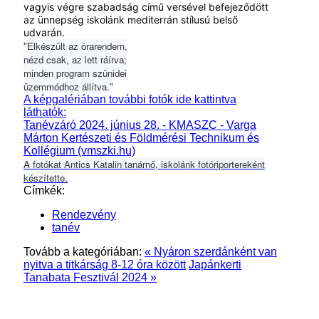
vagyis végre szabadság című versével befejeződött
az ünnepség iskolánk mediterrán stílusú belső
udvarán.
"Elkészült az órarendem,
nézd csak, az lett ráírva;
minden program szünidei
üzemmódhoz állítva."
A képgalériában további fotók ide kattintva
láthatók:
Tanévzáró 2024. június 28. - KMASZC - Varga
Márton Kertészeti és Földmérési Technikum és
Kollégium (vmszki.hu)
A fotókat Antics Katalin tanárnő, iskolánk fotóriportereként
készítette.
Címkék:
Rendezvény
tanév
Tovább a kategóriában:
« Nyáron szerdánként van
nyitva a titkárság 8-12 óra között
Japánkerti
Tanabata Fesztivál 2024 »