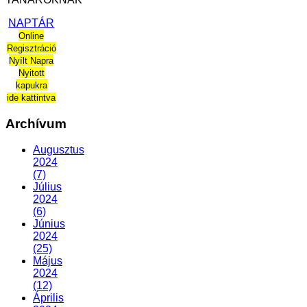
NAPTÁR
Online
Regisztráció
Nyílt Napra
Nyitott
kapukra
ide kattintva
Archívum
Augusztus
2024
(7)
Július
2024
(6)
Június
2024
(25)
Május
2024
(12)
Április