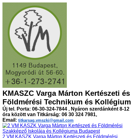
KMASZC Varga Márton Kertészeti és
Földmérési Technikum és Kollégium
Új tel. Porta: 06-30-324-7844 , Nyáron szerdánként 8-12
óra között van Titkárság: 06 30 324 7981,
Email:
titkarsag.vmszki@gmail.com
2 VM KASZK Varga Márton Kertészeti és Földmérési