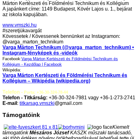
Márton Kertészeti és Földmérési Technikum és Kollégium
A japánkert címe: 1149 Budapest, Kövér Lajos u. 1., bejárat
az iskola kapujában.
www.vmszki.hu
#szeretjükavargát
Kövessetek / Kövessenek bennünket az Instagramon:
@varga_marton_technikum
Varga Márton Technikum (@varga_marton_technikum) •
Instagram-fényképek és -videók
Facebook:
Varga Márton Kertészeti és Földmérési Technikum és
Kollégium - Kezdőlap | Facebook
Wikipédia:
Varga Márton Kertészeti és Földmérési Technikum és
Kollégium – Wikipédia (wikipedia.org)
Telefon -
Porta: +36-30-324-78-44
Telefon - Titkárság:
+36-30-324-7981 vagy +36-1-273-2741
E-mail
:
titkarsag.vmszki
@gmail.com
Támogatóink
Kiemelt
támogatónk
Mészáros József
KASZK műszaki tanácsadó,
aki több értékes növény örökbefogadásával lehetővé tette új