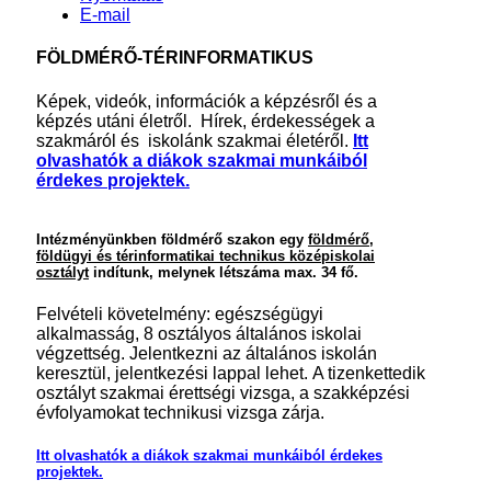
E-mail
FÖLDMÉRŐ-TÉRINFORMATIKUS
Képek, videók, információk a képzésről és a
képzés utáni életről. Hírek, érdekességek a
szakmáról és iskolánk szakmai életéről.
Itt
olvashatók a diákok szakmai munkáiból
érdekes projektek.
Intézményünkben földmérő szakon egy
földmérő,
földügyi és térinformatikai technikus középiskolai
osztályt
indítunk, melynek létszáma max. 34 fő.
Felvételi követelmény: egészségügyi
alkalmasság, 8 osztályos általános iskolai
végzettség. Jelentkezni az általános iskolán
keresztül, jelentkezési lappal lehet. A tizenkettedik
osztályt szakmai érettségi vizsga, a szakképzési
évfolyamokat technikusi vizsga zárja.
Itt olvashatók a diákok szakmai munkáiból érdekes
projektek.