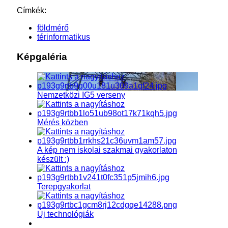
Címkék:
földmérő
térinformatikus
Képgaléria
Nemzetközi IG5 verseny
Mérés közben
A kép nem iskolai szakmai gyakorlaton
készült :)
Terepgyakorlat
Új technológiák