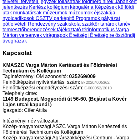
felvételi
felvételi jegyzék
fóliasátrak
földmérő
hirek
Japánkert
jelentkezés
Kertész
kollégium
képgaléria
Képzések
külföldi
utak
munkatársak
múzeumok
múzeumok éjszakája
nyolcadikosok
OSZTV
parképítő
Programok
pályázat
pótfelvételi
Rendezvény
szakiskola
szakkör
tanárok
tanév
termesztőberendezések
tájékoztató
térinformatikus
Varga
Márton
versenyek
virágnapok
Érettségi
Érettségire
ösztöndíj
üvegházak
Kapcsolat
KMASZC Varga Márton Kertészeti és Földmérési
Technikum és Kollégium
Tagintézményi OM azonosító:
035269/009
Felnőttképzési nyilvántartási szám:
B/2020/006362
Felnőttképzési engedélyezési szám:
E-000052/2013
Telephely címe:
1149 Budapest, Mogyoródi út 56-60. (Bejárat a Kövér
Lajos utcai kapunál.)
Igazgató: Cifer Attila
Intézményi név változatai:
Közép-magyarországi ASZC Varga Márton Kertészeti és
Földmérési Technikum és Kollégium
Közép-magyarországi Agrárszakképzési Centrum - Varga