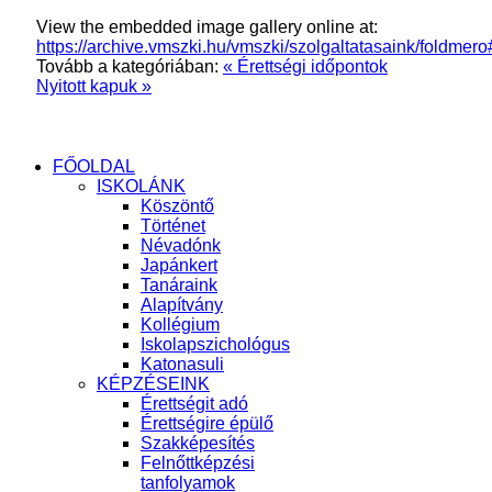
View the embedded image gallery online at:
https://archive.vmszki.hu/vmszki/szolgaltatasaink/foldmer
Tovább a kategóriában:
« Érettségi időpontok
Nyitott kapuk »
FŐOLDAL
ISKOLÁNK
Köszöntő
Történet
Névadónk
Japánkert
Tanáraink
Alapítvány
Kollégium
Iskolapszichológus
Katonasuli
KÉPZÉSEINK
Érettségit adó
Érettségire épülő
Szakképesítés
Felnőttképzési
tanfolyamok