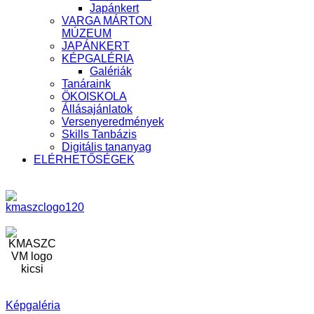
Japánkert
VARGA MÁRTON
MÚZEUM
JAPÁNKERT
KÉPGALÉRIA
Galériák
Tanáraink
ÖKOISKOLA
Állásajánlatok
Versenyeredmények
Skills Tanbázis
Digitális tananyag
ELÉRHETŐSÉGEK
Képgaléria