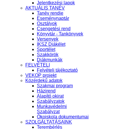
Jelentkezési lapok
AKTUÁLIS TANÉV
Tanév rendje
Eseménynaptár
Osztályok
Csengetési rend
Könyvtár - Tankönyvek
Versenyek
IKSZ Diákélet
Sportélet
Szakkörök
Diákmunkák
FELVÉTELI
Felvételi tájékoztató
VEKOP projekt
Közérdekű adatok
Szakmai program
Házirend
Alapító okirat
Szabályzatok
Munkavédelmi
Szabályzat
Ökoiskola dokumentumai
SZOLGÁLTATÁSAINK
Terembérlés