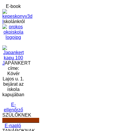
E-book
I
skolánkról
J
APÁNKERT
címe:
Kövér
Lajos u. 1.
bejárat az
iskola
kapujában
E-
ellenőrző
SZÜLŐKNEK
______________
E-napló
TANÁROKNAK