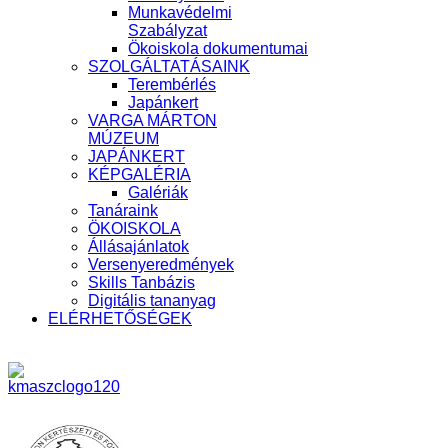
Munkavédelmi
Szabályzat
Ökoiskola dokumentumai
SZOLGÁLTATÁSAINK
Terembérlés
Japánkert
VARGA MÁRTON
MÚZEUM
JAPÁNKERT
KÉPGALÉRIA
Galériák
Tanáraink
ÖKOISKOLA
Állásajánlatok
Versenyeredmények
Skills Tanbázis
Digitális tananyag
ELÉRHETŐSÉGEK