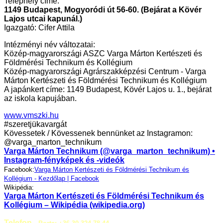
Telephely címe:
1149 Budapest, Mogyoródi út 56-60. (Bejárat a Kövér
Lajos utcai kapunál.)
Igazgató: Cifer Attila
Intézményi név változatai:
Közép-magyarországi ASZC Varga Márton Kertészeti és
Földmérési Technikum és Kollégium
Közép-magyarországi Agrárszakképzési Centrum - Varga
Márton Kertészeti és Földmérési Technikum és Kollégium
A japánkert címe: 1149 Budapest, Kövér Lajos u. 1., bejárat
az iskola kapujában.
www.vmszki.hu
#szeretjükavargát
Kövessetek / Kövessenek bennünket az Instagramon:
@varga_marton_technikum
Varga Márton Technikum (@varga_marton_technikum) •
Instagram-fényképek és -videók
Facebook:
Varga Márton Kertészeti és Földmérési Technikum és
Kollégium - Kezdőlap | Facebook
Wikipédia:
Varga Márton Kertészeti és Földmérési Technikum és
Kollégium – Wikipédia (wikipedia.org)
Telefon -