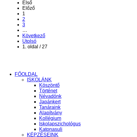
Első
Előző
1
2
3
…
Következő
Utolsó
1. oldal / 27
FŐOLDAL
ISKOLÁNK
Köszöntő
Történet
Névadónk
Japánkert
Tanáraink
Alapítvány
Kollégium
Iskolapszichológus
Katonasuli
KÉPZÉSEINK