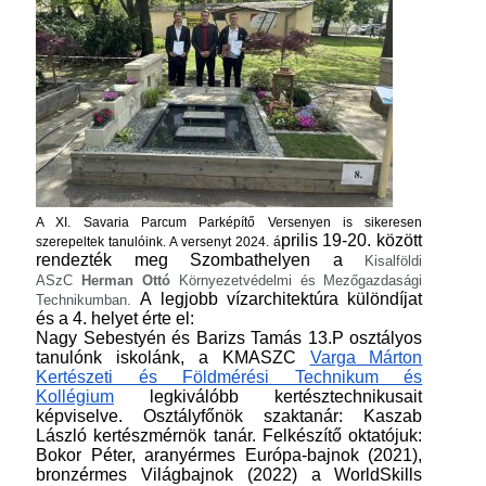
A XI.
Savaria
Parcum
Parképítő Versenyen is sikeresen
prilis 19-20. között
szerepeltek tanulóink. A versenyt 2024. á
rendezték meg Szombathelyen a
Kisalföldi
ASzC
Herman Ottó
Környezetvédelmi és Mezőgazdasági
A legjobb vízarchitektúra különdíjat
Technikumban.
és a 4. helyet érte el:
Nagy Sebestyén és Barizs Tamás 13.P osztályos
tanulónk iskolánk, a KMASZC
Varga Márton
Kertészeti és Földmérési Technikum és
Kollégium
legkiválóbb kertésztechnikusait
képviselve. Osztályfőnök szaktanár: Kaszab
László kertészmérnök tanár. Felkészítő oktatójuk:
Bokor Péter, aranyérmes Európa-bajnok (2021),
bronzérmes Világbajnok (2022) a WorldSkills