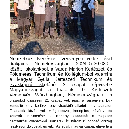
Nemzetközi Kertészeti Versenyen vettek részt
diákjaink Németországban 2024.07.30-08.01
között. Iskolánkból, a
Varga Márton Kertészeti és
Földmérési Technikum és Kollégium
-ból valamint
a
Magyar Gyula Kertészeti Technikum és
Szakképző Isk
olából 2 csapat képviselte
Magyarországot a Fiatalok 10. Kertészeti
Versenyén Würzburgban, Németországban.
13
országból összesen 21 csapat vett részt a versenyen. Egy
kertépítő, egy kertész, egy virágkötő alkotott egy csapatot.
Feladatok között volt virágkötészet, kertépítés, növény- és
kertevők felismerése is. Néhány feladatnál a csapatok
nemzetközi csapatokká alakultak át, három különböző ország
résztvevői dolgoztak együtt.
Az egyik magyar csapat elnyerte a