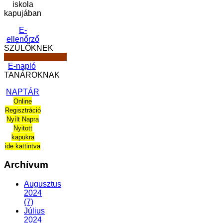
iskola
kapujában
E-
ellenőrző
SZÜLŐKNEK
______________
E-napló
TANÁROKNAK
NAPTÁR
Online
Regisztráció
Nyílt Napra
Nyitott
kapukra
ide kattintva
Archívum
Augusztus
2024
(7)
Július
2024