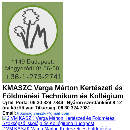
KMASZC Varga Márton Kertészeti és
Földmérési Technikum és Kollégium
Új tel. Porta: 06-30-324-7844 , Nyáron szerdánként 8-12
óra között van Titkárság: 06 30 324 7981,
Email:
titkarsag.vmszki@gmail.com
2 VM KASZK Varga Márton Kertészeti és Földmérési