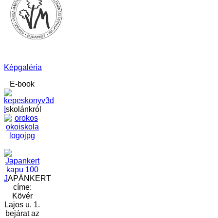
Képgaléria
E-book
I
skolánkról
J
APÁNKERT
címe:
Kövér
Lajos u. 1.
bejárat az