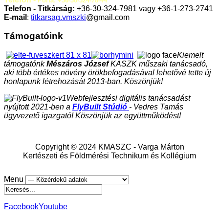
Porta: +36-30-324-78-44
Telefon - Titkárság:
+36-30-324-7981 vagy +36-1-273-2741
E-mail
:
titkarsag.vmszki
@gmail.com
Támogatóink
Kiemelt
támogatónk
Mészáros József
KASZK műszaki tanácsadó,
aki több értékes növény örökbefogadásával lehetővé tette új
honlapunk létrehozását 2013-ban. Köszönjük!
Webfejlesztési digitális tanácsadást
nyújtott 2021-ben a
FlyBuilt Stúdió
- Vedres Tamás
ügyvezető igazgató! Köszönjük az együttműködést!
Copyright © 2024 KMASZC - Varga Márton
Kertészeti és Földmérési Technikum és Kollégium
Menu
Facebook
Youtube