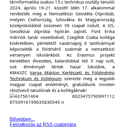
térinformatika szakos 13.c technikus osztály tanulói
2024. április 19-21. között! Idén 17. alkalommal
rendezték meg a Nemzetközi Geodéta Ötpróbát,
melyen Csehország, Szlovákia és Magyarország
középiskoláiból összesen 39 csapat indult.
A G5,
Geodéziai ötpróba Nyitrán zajlott. Font Erika
mérnök tanár vezetésével, Czeglédi Csaba kolléga
kíséretében, p
éntektől vasárnapig 6 tanítvánnyal
képviselték a földmérő szakmát a nemzetközi
versenyen iskolánkból. Az Erasmus projekt
keretében é
lvezetes, kalandokkal teli 3 nap volt,
sok élménnyel tértek haza!
Iskolánk, a
KMASZC
Varga Márton Kertészeti és Földmérési
Technikum és Kollégium
szerezte meg a legjobb
magyar csapat eredményt, gratulálunk minden
résztvevő tanulónak és a kollégáknak!
Bővebben...
Feliratkozás az RSS csatornára