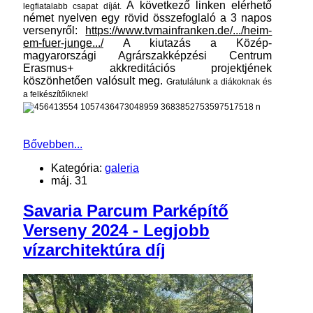
A következő linken elérhető
legfiatalabb csapat díját.
német nyelven egy rövid összefoglaló a 3 napos
versenyről:
https://www.tvmainfranken.de/.../heim-
em-fuer-junge.../
A kiutazás a Közép-
magyarországi Agrárszakképzési Centrum
Erasmus+ akkreditációs projektjének
köszönhetően valósult meg.
Gratulálunk a diákoknak és
a felkészítőiknek!
Bővebben...
Kategória:
galeria
máj. 31
Savaria Parcum Parképítő
Verseny 2024 - Legjobb
vízarchitektúra díj