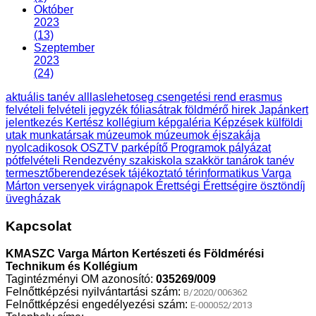
Október
2023
(13)
Szeptember
2023
(24)
aktuális tanév
alllaslehetoseg
csengetési rend
erasmus
felvételi
felvételi jegyzék
fóliasátrak
földmérő
hirek
Japánkert
jelentkezés
Kertész
kollégium
képgaléria
Képzések
külföldi
utak
munkatársak
múzeumok
múzeumok éjszakája
nyolcadikosok
OSZTV
parképítő
Programok
pályázat
pótfelvételi
Rendezvény
szakiskola
szakkör
tanárok
tanév
termesztőberendezések
tájékoztató
térinformatikus
Varga
Márton
versenyek
virágnapok
Érettségi
Érettségire
ösztöndíj
üvegházak
Kapcsolat
KMASZC Varga Márton Kertészeti és Földmérési
Technikum és Kollégium
Tagintézményi OM azonosító:
035269/009
Felnőttképzési nyilvántartási szám:
B/2020/006362
Felnőttképzési engedélyezési szám:
E-000052/2013