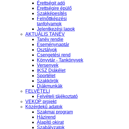
Érettségit adó
Érettségire épülő
Szakképesítés
Felnőttképzési
tanfolyamok
Jelentkezési lapok
AKTUÁLIS TANÉV
Tanév rendje
Eseménynaptár
Osztályok
Csengetési rend
Könyvtár - Tankönyvek
Versenyek
IKSZ Diákélet
Sportélet
Szakkörök
Diákmunkák
FELVÉTELI
Felvételi tájékoztató
VEKOP projekt
Közérdekű adatok
Szakmai program
Házirend
Alapító okirat
Szabályzatok