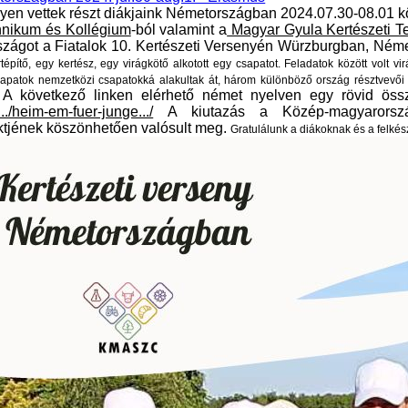
yen vettek részt diákjaink Németországban 2024.07.30-08.01 kö
hnikum és Kollégium
-ból valamint a
Magyar Gyula Kertészeti T
szágot a Fiatalok 10. Kertészeti Versenyén Würzburgban, Né
építő, egy kertész, egy virágkötő alkotott egy csapatot. Feladatok között volt vi
sapatok nemzetközi csapatokká alakultak át, három különböző ország résztvevői
A következő linken elérhető német nyelven egy rövid össz
.
../heim-em-fuer-junge.../
A kiutazás a Közép-magyarorszá
ktjének köszönhetően valósult meg.
Gratulálunk a diákoknak és a felkés