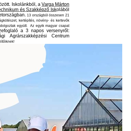
zött. Iskolánkból, a
Varga Márton
echnikum és Szakképző Isk
olából
metországban.
13 országból összesen 21
rágkötészet, kertépítés, növény- és kertevők
 dolgoztak együtt.
Az egyik magyar csapat
efoglaló a 3 napos versenyről:
gi Agrárszakképzési Centrum
zítőiknek!