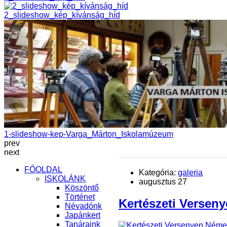
2_slideshow_kép_kívánság_híd
1-slideshow-kep-Varga_Márton_Iskolamúzeum
prev
next
FŐOLDAL
Kategória:
galeria
ISKOLÁNK
augusztus 27
Köszöntő
Történet
Kertészeti Versen
Névadónk
Japánkert
Tanáraink