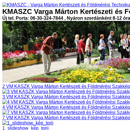
KMASZC Varga Márton Kertészeti és F
Új tel. Porta: 06-30-324-7844 , Nyáron szerdánként 8-12 ór
2 VM KASZK Varga Márton Kertészeti és Földmérési Szakképz
3 VM KASZK Varga Márton Kertészeti és Földmérési Szakképz
4 VM KASZK Varga Márton Kertészeti és Földmérési Szakképz
7 VM KASZK Varga Márton Kertészeti és Földmérési Szakképz
1_slideshow_kép_torii