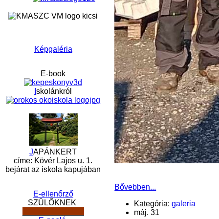
Képgaléria
E-book
I
skolánkról
J
APÁNKERT
címe: Kövér Lajos u. 1.
bejárat az iskola kapujában
Bővebben...
E-ellenőrző
SZÜLŐKNEK
Kategória:
galeria
______________
máj. 31