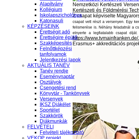
Alapítvány
Nemzetközi Kertészeti Versen
Kollégium
Kertészeti és Földmérési Tec
Iskolapszichológus
2 csapat képviselte Magyaror
Katonasuli
csapat vett részt a versenyen. Egy kert
KÉPZÉSEINK
felismerése is. Néhány feladatnál a c
Érettségit adó
elnyerte a legfiatalabb csapat díját
Érettségire épülő
https://www.tvmainfranken.de/.
Szakképesítés
Erasmus+ akkreditációs proje
Felnőttképzési
tanfolyamok
Jelentkezési lapok
AKTUÁLIS TANÉV
Tanév rendje
Eseménynaptár
Osztályok
Csengetési rend
Könyvtár - Tankönyvek
Versenyek
IKSZ Diákélet
Sportélet
Szakkörök
Diákmunkák
FELVÉTELI
Felvételi tájékoztató
VEKOP projekt