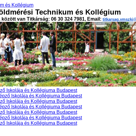
öldmérési Technikum és Kollégium
a között van Titkárság: 06 30 324 7981, Email:
titkarsag.vmszk
ő Iskolája és Kollégiuma Budapest
ő Iskolája és Kollégiuma Budapest
ő Iskolája és Kollégiuma Budapest
ő Iskolája és Kollégiuma Budapest