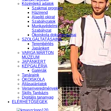
Közérdekű adatok
Szakmai program
Házirend
Alapító okirat
Szabályzatok
Munkavédelmi
Szabályzat
Ökoiskola dokumentumai
SZOLGÁLTATÁSAINK
Terembérlés
Japánkert
VARGA MÁRTON
MÚZEUM
JAPÁNKERT
KÉPGALÉRIA
Galériák
Tanáraink
ÖKOISKOLA
Állásajánlatok
Versenyeredmények
Skills Tanbázis
Digitális tananyag
ELÉRHETŐSÉGEK