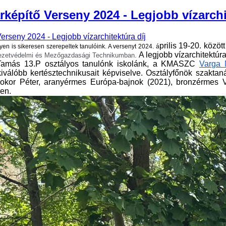
képítő Verseny 2024 - Legjobb vízarchi
prilis 19-20. köz
en is sikeresen szerepeltek tanulóink. A versenyt 2024. á
A legjobb vízarchitektúra 
zetvédelmi és Mezőgazdasági Technikumban.
Tamás 13.P osztályos tanulónk iskolánk, a KMASZC
Varga 
iválóbb kertésztechnikusait képviselve. Osztályfőnök szakta
 Bokor Péter, aranyérmes Európa-bajnok (2021), bronzérmes 
en.