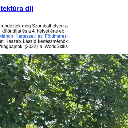
tektúra díj
ött rendezték meg Szombathelyen a
különdíjat és a 4. helyet érte el:
Márton Kertészeti és Földmérési
nár: Kaszab László kertészmérnök
Világbajnok (2022) a WorldSkills