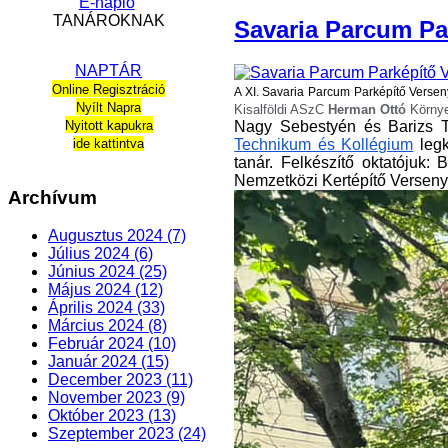
E-napló
TANÁROKNAK
Savaria Parcum Par
NAPTÁR
Online Regisztráció
A XI.
Savaria
Parcum
Parképítő Verseny
Nyílt Napra
Kisalföldi ASzC
Herman Ottó
Környe
Nagy Sebestyén és Barizs 
Nyitott kapukra
Technikum és Kollégium
legk
ide kattintva
tanár. Felkészítő oktatójuk:
Nemzetközi Kertépítő Verseny
Archívum
Augusztus 2024 (7)
Július 2024 (6)
Június 2024 (25)
Május 2024 (12)
Április 2024 (33)
Március 2024 (8)
Február 2024 (10)
Január 2024 (15)
December 2023 (11)
November 2023 (9)
Október 2023 (13)
Szeptember 2023 (24)