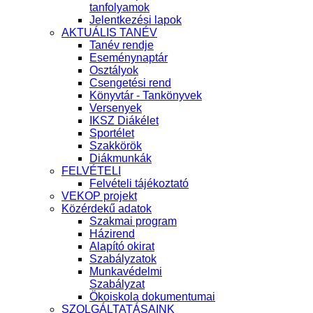
tanfolyamok
Jelentkezési lapok
AKTUÁLIS TANÉV
Tanév rendje
Eseménynaptár
Osztályok
Csengetési rend
Könyvtár - Tankönyvek
Versenyek
IKSZ Diákélet
Sportélet
Szakkörök
Diákmunkák
FELVÉTELI
Felvételi tájékoztató
VEKOP projekt
Közérdekű adatok
Szakmai program
Házirend
Alapító okirat
Szabályzatok
Munkavédelmi
Szabályzat
Ökoiskola dokumentumai
SZOLGÁLTATÁSAINK