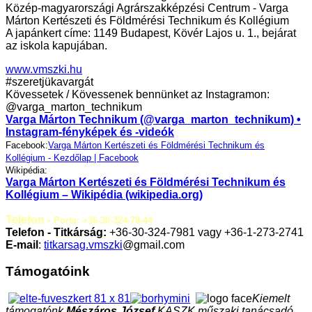
Közép-magyarországi Agrárszakképzési Centrum - Varga
Márton Kertészeti és Földmérési Technikum és Kollégium
A japánkert címe: 1149 Budapest, Kövér Lajos u. 1., bejárat
az iskola kapujában.
www.vmszki.hu
#szeretjükavargát
Kövessetek / Kövessenek bennünket az Instagramon:
@varga_marton_technikum
Varga Márton Technikum (@varga_marton_technikum) •
Instagram-fényképek és -videók
Facebook:
Varga Márton Kertészeti és Földmérési Technikum és
Kollégium - Kezdőlap | Facebook
Wikipédia:
Varga Márton Kertészeti és Földmérési Technikum és
Kollégium – Wikipédia (wikipedia.org)
Telefon -
Porta: +36-30-324-78-44
Telefon - Titkárság:
+36-30-324-7981 vagy +36-1-273-2741
E-mail
:
titkarsag.vmszki
@gmail.com
Támogatóink
Kiemelt
támogatónk
Mészáros József
KASZK műszaki tanácsadó,