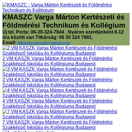
KMASZC Varga Márton Kertészeti és
Földmérési Technikum és Kollégium
Új tel. Porta: 06-30-324-7844 , Nyáron szerdánként 8-12
óra között van Titkárság: 06 30 324 7981,
Email:
titkarsag.vmszki@gmail.com
2 VM KASZK Varga Márton Kertészeti és Földmérési
Szakképző Iskolája és Kollégiuma Budapest
3 VM KASZK Varga Márton Kertészeti és Földmérési
Szakképző Iskolája és Kollégiuma Budapest
4 VM KASZK Varga Márton Kertészeti és Földmérési
Szakképző Iskolája és Kollégiuma Budapest
7 VM KASZK Varga Márton Kertészeti és Földmérési
Szakképző Iskolája és Kollégiuma Budapest