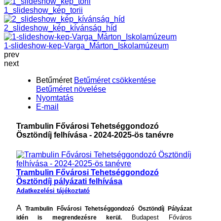
1_slideshow_kép_torii
2_slideshow_kép_kívánság_híd
1-slideshow-kep-Varga_Márton_Iskolamúzeum
prev
next
Betűméret
Betűméret csökkentése
Betűméret növelése
Nyomtatás
E-mail
Trambulin Fővárosi Tehetséggondozó
Ösztöndíj felhívása - 2024-2025-ös tanévre
Trambulin Fővárosi Tehetséggondozó
Ösztöndíj pályázati felhívása
Adatkezelési tájékoztató
A
Trambulin Fővárosi Tehetséggondozó Ösztöndíj Pályázat
Budapest Főváros
idén is megrendezésre kerül.