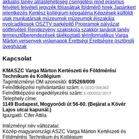
aktuális tanév
alllaslehetoseg
csengetési rend
erasmus
felvételi
felvételi jegyzék
fóliasátrak
földmérő
hirek
Japánkert
jelentkezés
Kertész
kollégium
képgaléria
Képzések
külföldi
utak
munkatársak
múzeumok
múzeumok éjszakája
nyolcadikosok
OSZTV
parképítő
Programok
pályázat
pótfelvételi
Rendezvény
szakiskola
szakkör
tanárok
tanév
termesztőberendezések
tájékoztató
térinformatikus
Varga
Márton
versenyek
virágnapok
Érettségi
Érettségire
ösztöndíj
üvegházak
Kapcsolat
KMASZC Varga Márton Kertészeti és Földmérési
Technikum és Kollégium
Tagintézményi OM azonosító:
035269/009
Felnőttképzési nyilvántartási szám:
B/2020/006362
Felnőttképzési engedélyezési szám:
E-000052/2013
Telephely címe:
1149 Budapest, Mogyoródi út 56-60. (Bejárat a Kövér
Lajos utcai kapunál.)
Igazgató: Cifer Attila
Intézményi név változatai:
Közép-magyarországi ASZC Varga Márton Kertészeti és
Földmérési Technikum és Kollégium