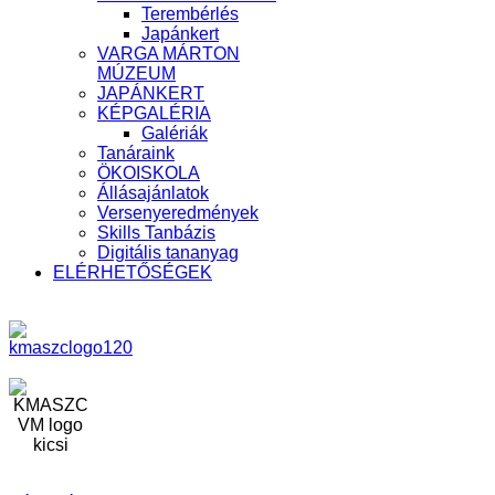
Terembérlés
Japánkert
VARGA MÁRTON
MÚZEUM
JAPÁNKERT
KÉPGALÉRIA
Galériák
Tanáraink
ÖKOISKOLA
Állásajánlatok
Versenyeredmények
Skills Tanbázis
Digitális tananyag
ELÉRHETŐSÉGEK