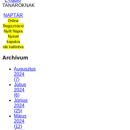
E-napló
TANÁROKNAK
NAPTÁR
Online
Regisztráció
Nyílt Napra
Nyitott
kapukra
ide kattintva
Archívum
Augusztus
2024
(7)
Július
2024
(6)
Június
2024
(25)
Május
2024
(12)