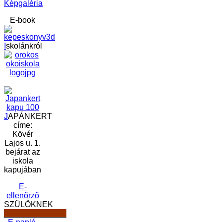
Képgaléria
E-book
I
skolánkról
J
APÁNKERT
címe:
Kövér
Lajos u. 1.
bejárat az
iskola
kapujában
E-
ellenőrző
SZÜLŐKNEK
______________