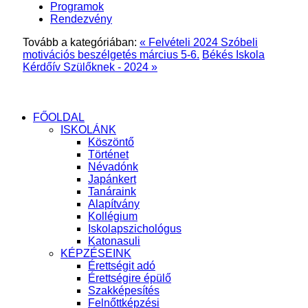
Programok
Rendezvény
Tovább a kategóriában:
« Felvételi 2024 Szóbeli
motivációs beszélgetés március 5-6.
Békés Iskola
Kérdőív Szülőknek - 2024 »
FŐOLDAL
ISKOLÁNK
Köszöntő
Történet
Névadónk
Japánkert
Tanáraink
Alapítvány
Kollégium
Iskolapszichológus
Katonasuli
KÉPZÉSEINK
Érettségit adó
Érettségire épülő
Szakképesítés
Felnőttképzési