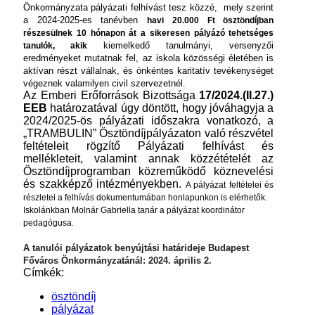
Önkormányzata pályázati felhívást tesz közzé,
mely szerint
a 2024-2025-es tanévben
havi 20.000 Ft ösztöndíjban
részesülnek 10 hónapon át a sikeresen pályázó tehetséges
kiemelkedő tanulmányi, versenyzői
tanulók, akik
eredményeket mutatnak fel, az iskola közösségi életében is
aktívan részt vállalnak, és önkéntes karitatív tevékenységet
végeznek valamilyen civil szervezetnél.
Az Emberi Erőforrások Bizottsága
17/2024.(II.27.)
EEB
határozatával úgy döntött, hogy jóváhagyja a
2024/2025-ös pályázati időszakra vonatkozó, a
„TRAMBULIN” Ösztöndíjpályázaton való részvétel
feltételeit rögzítő Pályázati felhívást és
mellékleteit, valamint annak közzétételét az
Ösztöndíjprogramban közreműködő köznevelési
és szakképző intézményekben.
A pályázat feltételei és
részletei a felhívás dokumentumában honlapunkon is elérhetők.
Iskolánkban Molnár Gabriella tanár a pályázat koordinátor
pedagógusa.
A tanulói pályázatok benyújtási határideje Budapest
Főváros Önkormányzatánál: 2024. április 2.
Címkék:
ösztöndíj
pályázat