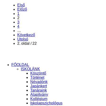
Első
Előző
1
2
3
4
…
Következő
Utolsó
2. oldal / 22
FŐOLDAL
ISKOLÁNK
Köszöntő
Történet
Névadónk
Japánkert
Tanáraink
Alapítvány
Kollégium
Iskolapszichológus