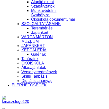
Alapító okirat
Szabályzatok
Munkavédelmi
Szabályzat
Ökoiskola dokumentumai
SZOLGÁLTATÁSAINK
Terembérlés
Japánkert
VARGA MÁRTON
MÚZEUM
JAPÁNKERT
KÉPGALÉRIA
Galériák
Tanáraink
ÖKOISKOLA
Állásajánlatok
Versenyeredmények
Skills Tanbázis
Digitális tananyag
ELÉRHETŐSÉGEK