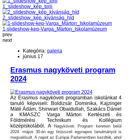
1_slideshow_kép_torii
2_slideshow_kép_kívánság_híd
1-slideshow-kep-Varga_Márton_Iskolamúzeum
prev
next
Kategória:
galeria
június 17
Erasmus nagyköveti program
2024
Az Erasmus nagyköveti programban iskolánkat 4
tanuló képviseli: Boldizsár Dominika, Kajzinger
Máté Ádám, Shinwari Obaidullah, Szakács Dániel
a KMASZC Varga Márton Kertészeti és
Földmérési Technikum és Kollégium
középiskolából. A
Nagyköveti Program keretein belül
2024. május 30-án egy brüsszeli egynapos tanulmányút is
megvalósult. A napot az Európai Parlamentben kezdték, ahol