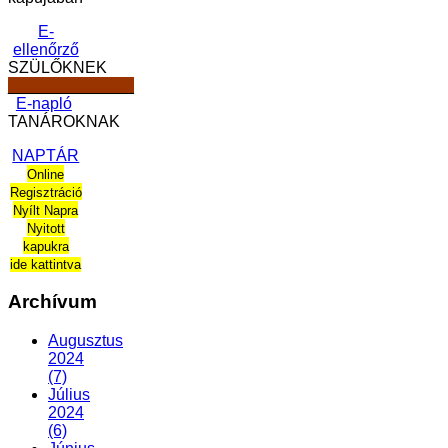
E-
ellenőrző
SZÜLŐKNEK
______________
E-napló
TANÁROKNAK
NAPTÁR
Online
Regisztráció
Nyílt Napra
Nyitott
kapukra
ide kattintva
Archívum
Augusztus
2024
(7)
Július
2024
(6)