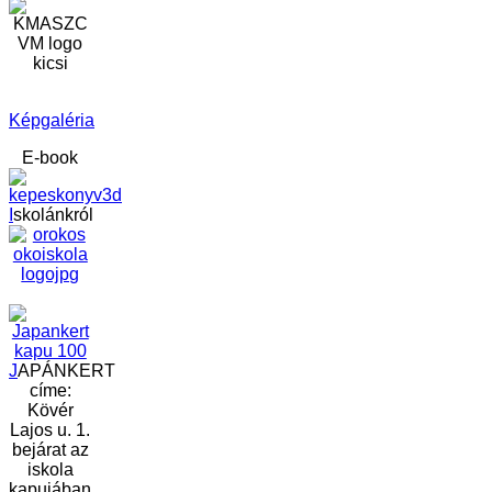
Képgaléria
E-book
I
skolánkról
J
APÁNKERT
címe:
Kövér
Lajos u. 1.
bejárat az
iskola
kapujában