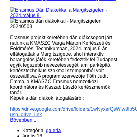
Erasmus projekt keretében dán diákcsoport járt
nálunk a KMASZC Varga Márton Kertészeti és
Földmérési Technikumban, 2024. május 8-án
ellátogattak a Margitszigetre, ahol interaktív
barangolós játék keretében fedezték fel Budapest
egyik legszebb nevezetességét, ami parképítő,
kertésztechnikus szakmai szempontból volt
összeállítva. A program szervezője Tóth Judit
Emma, a KMASZC Erasmus nemzetközi
koordinátora és Kaszab László kertészmérnök
tanár.
Képek a dán diákok látogatásáról:
https://drive.google.com/drive/folders/1wNyxerQsWlw
usp=drive_link
Bővebben...
Kategória:
galeria
április 16