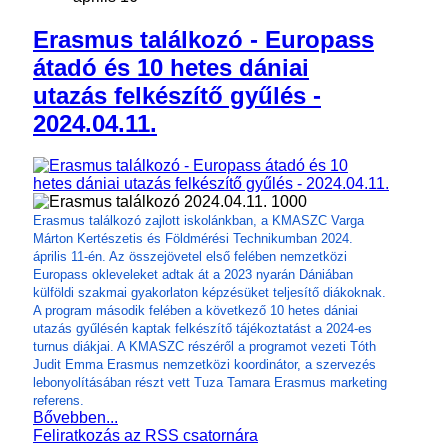
Erasmus találkozó - Europass
átadó és 10 hetes dániai
utazás felkészítő gyűlés -
2024.04.11.
Erasmus találkozó zajlott iskolánkban, a KMASZC Varga
Márton Kertészetis és Földmérési Technikumban 2024.
április 11-én. Az összejövetel első felében nemzetközi
Europass okleveleket adtak át a 2023 nyarán Dániában
külföldi szakmai gyakorlaton képzésüket teljesítő diákoknak.
A program második felében a következő 10 hetes dániai
utazás gyűlésén kaptak felkészítő tájékoztatást a 2024-es
turnus diákjai. A KMASZC részéről a programot vezeti Tóth
Judit Emma Erasmus nemzetközi koordinátor, a szervezés
lebonyolításában részt vett Tuza Tamara Erasmus marketing
referens.
Bővebben...
Feliratkozás az RSS csatornára