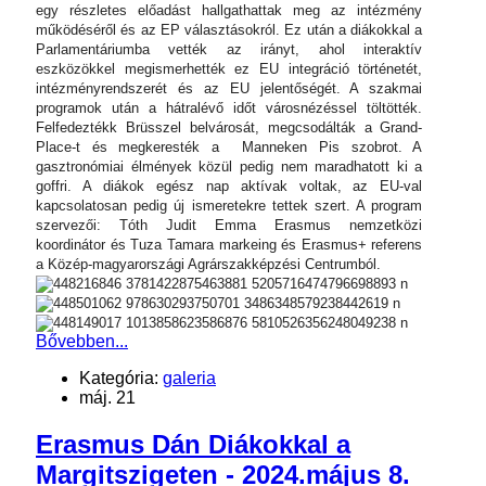
egy részletes előadást hallgathattak meg az intézmény
működéséről és az EP választásokról. Ez után a diákokkal a
Parlamentáriumba vették az irányt, ahol interaktív
eszközökkel megismerhették ez EU integráció történetét,
intézményrendszerét és az EU jelentőségét. A szakmai
programok után a hátralévő időt városnézéssel töltötték.
Felfedeztékk Brüsszel belvárosát, megcsodálták a Grand-
Place-t és megkeresték a Manneken Pis szobrot. A
gasztronómiai élmények közül pedig nem maradhatott ki a
goffri. A diákok egész nap aktívak voltak, az EU-val
kapcsolatosan pedig új ismeretekre tettek szert. A program
szervezői: Tóth Judit Emma Erasmus nemzetközi
koordinátor és Tuza Tamara markeing és Erasmus+ referens
a Közép-magyarországi Agrárszakképzési Centrumból.
Bővebben...
Kategória:
galeria
máj. 21
Erasmus Dán Diákokkal a
Margitszigeten - 2024.május 8.