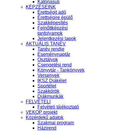
Katonasuli
KÉPZÉSEINK
Érettségit adó
Érettségire épülő
Szakképesítés
Felnőttképzési
tanfolyamok
Jelentkezési lapok
AKTUÁLIS TANÉV
Tanév rendje
Eseménynaptár
Osztályok
Csengetési rend
Könyvtár - Tankönyvek
Versenyek
IKSZ Diákélet
Sportélet
Szakkörök
Diákmunkák
FELVÉTELI
Felvételi tájékoztató
VEKOP projekt
Közérdekű adatok
Szakmai program
Házirend