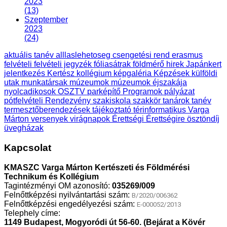
2023
(13)
Szeptember
2023
(24)
aktuális tanév
alllaslehetoseg
csengetési rend
erasmus
felvételi
felvételi jegyzék
fóliasátrak
földmérő
hirek
Japánkert
jelentkezés
Kertész
kollégium
képgaléria
Képzések
külföldi
utak
munkatársak
múzeumok
múzeumok éjszakája
nyolcadikosok
OSZTV
parképítő
Programok
pályázat
pótfelvételi
Rendezvény
szakiskola
szakkör
tanárok
tanév
termesztőberendezések
tájékoztató
térinformatikus
Varga
Márton
versenyek
virágnapok
Érettségi
Érettségire
ösztöndíj
üvegházak
Kapcsolat
KMASZC Varga Márton Kertészeti és Földmérési
Technikum és Kollégium
Tagintézményi OM azonosító:
035269/009
Felnőttképzési nyilvántartási szám:
B/2020/006362
Felnőttképzési engedélyezési szám:
E-000052/2013
Telephely címe:
1149 Budapest, Mogyoródi út 56-60. (Bejárat a Kövér