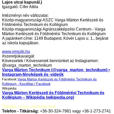
Lajos utcai kapunál.)
Igazgató: Cifer Attila
Intézményi név változatai:
Közép-magyarországi ASZC Varga Márton Kertészeti és
Földmérési Technikum és Kollégium
Közép-magyarországi Agrárszakképzési Centrum - Varga
Márton Kertészeti és Földmérési Technikum és Kollégium
A japánkert címe: 1149 Budapest, Kövér Lajos u. 1., bejárat
az iskola kapujában.
www.vmszki.hu
#szeretjükavargát
Kövessetek / Kövessenek bennünket az Instagramon:
@varga_marton_technikum
Varga Márton Technikum (@varga_marton_technikum) •
Instagram-fényképek és -videók
Facebook:
Varga Márton Kertészeti és Földmérési Technikum és
Kollégium - Kezdőlap | Facebook
Wikipédia:
Varga Márton Kertészeti és Földmérési Technikum és
Kollégium – Wikipédia (wikipedia.org)
Telefon -
Porta: +36-30-324-78-44
Telefon - Titkárság:
+36-30-324-7981 vagy +36-1-273-2741