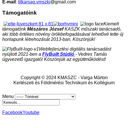
E-mail
:
titkarsag.vmszki
@gmail.com
Támogatóink
Kiemelt
támogatónk
Mészáros József
KASZK műszaki tanácsadó,
aki több értékes növény örökbefogadásával lehetővé tette új
honlapunk létrehozását 2013-ban. Köszönjük!
Webfejlesztési digitális tanácsadást
nyújtott 2021-ben a
FlyBuilt Stúdió
- Vedres Tamás
ügyvezető igazgató! Köszönjük az együttműködést!
Copyright © 2024 KMASZC - Varga Márton
Kertészeti és Földmérési Technikum és Kollégium
Menu
Facebook
Youtube